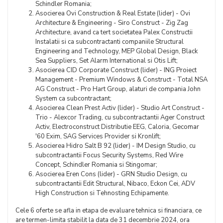
Schindler Romania;
Asocierea Ovi Construction & Real Estate (lider) - Ovi
Architecture & Engineering - Siro Construct - Zig Zag
Architecture, avand ca tert societatea Palex Constructii
Instalatii si ca subcontractanti companiile Structural
Engineering and Technology, MEP Global Design, Black
Sea Suppliers, Set Alarm International si Otis Lift;
Asocierea CID Corporate Construct (lider) - ING Proiect
Management - Premium Windows & Construct - Total NSA
AG Construct - Pro Hart Group, alaturi de compania John
System ca subcontractant;
Asocierea Clean Prest Activ (lider) - Studio Art Construct -
Trio - Alexcor Trading, cu subcontractantii Ager Construct
Activ, Electroconstruct Distributie EEG, Caloria, Gecomar
'60 Exim, SAG Services Provider si Kronlift;
Asocierea Hidro Salt B 92 (lider) - IM Design Studio, cu
subcontractantii Focus Security Systems, Red Wire
Concept, Schindler Romania si Stingomar;
Asocierea Eren Cons (lider) - GRN Studio Design, cu
subcontractantii Edit Structural, Nibaco, Eckon Cei, ADV
High Construction si Tehnosting Echipamente.
Cele 6 oferte se afla in etapa de evaluare tehnica si financiara, ce
are termen-limita stabilit la data de 31 decembrie 2024, ora