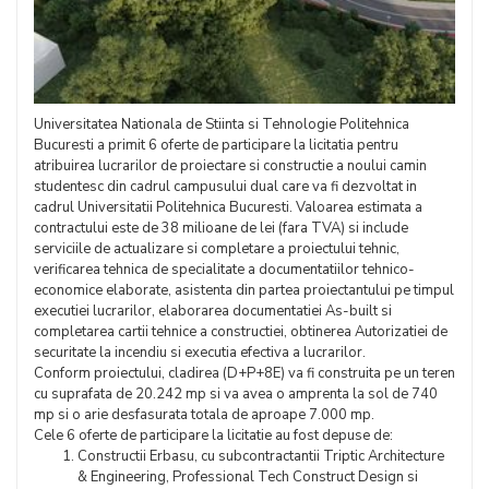
Universitatea Nationala de Stiinta si Tehnologie Politehnica
Bucuresti a primit 6 oferte de participare la licitatia pentru
atribuirea lucrarilor de proiectare si constructie a noului camin
studentesc din cadrul campusului dual care va fi dezvoltat in
cadrul Universitatii Politehnica Bucuresti. Valoarea estimata a
contractului este de 38 milioane de lei (fara TVA) si include
serviciile de actualizare si completare a proiectului tehnic,
verificarea tehnica de specialitate a documentatiilor tehnico-
economice elaborate, asistenta din partea proiectantului pe timpul
executiei lucrarilor, elaborarea documentatiei As-built si
completarea cartii tehnice a constructiei, obtinerea Autorizatiei de
securitate la incendiu si executia efectiva a lucrarilor.
Conform proiectului, cladirea (D+P+8E) va fi construita pe un teren
cu suprafata de 20.242 mp si va avea o amprenta la sol de 740
mp si o arie desfasurata totala de aproape 7.000 mp.
Cele 6 oferte de participare la licitatie au fost depuse de:
Constructii Erbasu, cu subcontractantii Triptic Architecture
& Engineering, Professional Tech Construct Design si