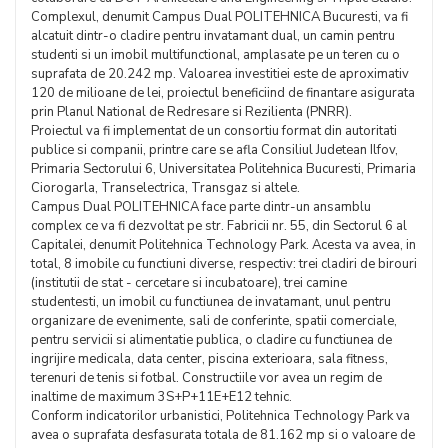
Complexul, denumit Campus Dual POLITEHNICA Bucuresti, va fi
alcatuit dintr-o cladire pentru invatamant dual, un camin pentru
studenti si un imobil multifunctional, amplasate pe un teren cu o
suprafata de 20.242 mp. Valoarea investitiei este de aproximativ
120 de milioane de lei, proiectul beneficiind de finantare asigurata
prin Planul National de Redresare si Rezilienta (PNRR).
Proiectul va fi implementat de un consortiu format din autoritati
publice si companii, printre care se afla Consiliul Judetean Ilfov,
Primaria Sectorului 6, Universitatea Politehnica Bucuresti, Primaria
Ciorogarla, Transelectrica, Transgaz si altele.
Campus Dual POLITEHNICA face parte dintr-un ansamblu
complex ce va fi dezvoltat pe str. Fabricii nr. 55, din Sectorul 6 al
Capitalei, denumit Politehnica Technology Park. Acesta va avea, in
total, 8 imobile cu functiuni diverse, respectiv: trei cladiri de birouri
(institutii de stat - cercetare si incubatoare), trei camine
studentesti, un imobil cu functiunea de invatamant, unul pentru
organizare de evenimente, sali de conferinte, spatii comerciale,
pentru servicii si alimentatie publica, o cladire cu functiunea de
ingrijire medicala, data center, piscina exterioara, sala fitness,
terenuri de tenis si fotbal. Constructiile vor avea un regim de
inaltime de maximum 3S+P+11E+E12 tehnic.
Conform indicatorilor urbanistici, Politehnica Technology Park va
avea o suprafata desfasurata totala de 81.162 mp si o valoare de