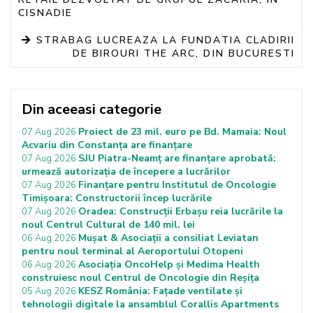
CISNADIE
STRABAG LUCREAZA LA FUNDATIA CLADIRII
DE BIROURI THE ARC, DIN BUCURESTI
Din aceeasi categorie
Proiect de 23 mil. euro pe Bd. Mamaia: Noul
07 Aug 2026
Acvariu din Constanța are finanțare
SJU Piatra-Neamț are finanțare aprobată:
07 Aug 2026
urmează autorizația de începere a lucrărilor
Finanțare pentru Institutul de Oncologie
07 Aug 2026
Timișoara: Constructorii încep lucrările
Oradea: Construcții Erbașu reia lucrările la
07 Aug 2026
noul Centrul Cultural de 140 mil. lei
Mușat & Asociații a consiliat Leviatan
06 Aug 2026
pentru noul terminal al Aeroportului Otopeni
Asociația OncoHelp și Medima Health
06 Aug 2026
construiesc noul Centrul de Oncologie din Reșița
KESZ România: Fațade ventilate și
05 Aug 2026
tehnologii digitale la ansamblul Corallis Apartments