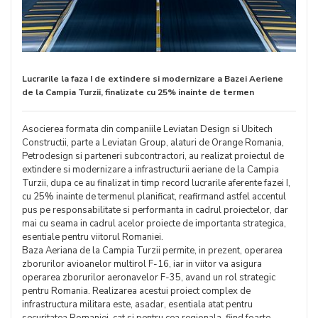
Lucrarile la faza I de extindere si modernizare a Bazei Aeriene
de la Campia Turzii, finalizate cu 25% inainte de termen
Asocierea formata din companiile Leviatan Design si Ubitech
Constructii, parte a Leviatan Group, alaturi de Orange Romania,
Petrodesign si parteneri subcontractori, au realizat proiectul de
extindere si modernizare a infrastructurii aeriane de la Campia
Turzii, dupa ce au finalizat in timp record lucrarile aferente fazei I,
cu 25% inainte de termenul planificat, reafirmand astfel accentul
pus pe responsabilitate si performanta in cadrul proiectelor, dar
mai cu seama in cadrul acelor proiecte de importanta strategica,
esentiale pentru viitorul Romaniei.
Baza Aeriana de la Campia Turzii permite, in prezent, operarea
zborurilor avioanelor multirol F-16, iar in viitor va asigura
operarea zborurilor aeronavelor F-35, avand un rol strategic
pentru Romania. Realizarea acestui proiect complex de
infrastructura militara este, asadar, esentiala atat pentru