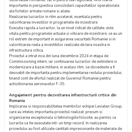
securitatea Romaniei, cat si pentru cea regionala, fiind foarte
importanta in perspectiva consolidarii capacitatilor operationale
ale fortelor armate romane si aliate.
Realizarea lucrarilor in ritm accelerat, esentiala pentru
valorificarea investiilor in programele de inzestrare
Executia rapida a lucrarilor, la un nivel ridicat de calitate, este
vitala pentru programele actuale si viitoare de inzestrare, ce au un
rol extrem de important in asigurarea securitatii Romaniei si in
valorificarea reala a investitiilor realizate de tara noastra in
infrastructura critica.
Proiectul a intrat inca din luna decembrie 2024 in etapa de
Commissioning intern, iar continuarea lucrarilor de extindere si
modernizare a bazei militare, in acelasi ritm, se dovedeste a fi
deosebit de importanta pentru implementarea restului proiectului,
tinand cont de efortul realizat de Guvernul Romaniei pentru
achizitionarea aeronavelor F-35.
Angajament pentru dezvoltarea infrastructurii critice din
Romania
Implicarea si responsabilitatea membrilor echipei Leviatan Group,
care au inteles importanta proiectul realizat, precum si
organizarea exceptionala si tehnologiile folosite, au permis ca
lucrarile sa fie executate intr-un timp record. In realizarea
proiectului au fost utilizate cantitati impresionante de materiale de