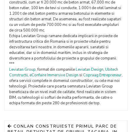
constructii, cum ar fi 20.000 mc de beton armat, 67.000 mc de
beton rutier, 100 km de tevi si conducte, 1.000 t de otel laminat si
1.200 t de otel beton pentru armarea betonului in elemente si
structuri din beton armat. De asemenea, au fost realizate sapaturi
cu un volum de peste 700.000 mc si au fost executate umpluturi
de circa 500.000 mc.
Echipa Leviatan Group ramane dedicata implicarii in proiecte de
infrastructura critica din Romania si in proiecte vitale pentru
dezvoltarea tarii noastre, in domeniile apararii, sanatatii si
educatiei, dar si in domeniul maritim, inclus in strategia de
diversificare a portofoliului de proiecte a grupului de companii.
***
Leviatan Group
, format din companiile
Leviatan Design
,
Ubitech
Constructii
,
eConfaire Immersive Design
si
Copraag Entrepreneur
,
ofera servicii complete in domeniul constructiilor, cu cele mai noi
tehnologii. Proiectele care poarta semnatura Leviatan Group
beneficiaza de un nivel inalt de calitate, fiind realizate in sistem
BIM, cu tehnologii si softuri de inalta performanta, de catre o
echipa formata din peste 280 de profesionisti de top.
CONLAN CONSTRUIESTE PRIMUL PARC DE
RETAIL DEZVOLTAT DE GRUPUL ZACARIA, IN