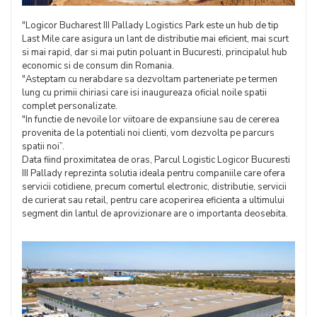
"Logicor Bucharest III Pallady Logistics Park este un hub de tip
Last Mile care asigura un lant de distributie mai eficient, mai scurt
si mai rapid, dar si mai putin poluant in Bucuresti, principalul hub
economic si de consum din Romania.
"Asteptam cu nerabdare sa dezvoltam parteneriate pe termen
lung cu primii chiriasi care isi inaugureaza oficial noile spatii
complet personalizate.
"In functie de nevoile lor viitoare de expansiune sau de cererea
provenita de la potentiali noi clienti, vom dezvolta pe parcurs
spatii noi”.
Data fiind proximitatea de oras, Parcul Logistic Logicor Bucuresti
III Pallady reprezinta solutia ideala pentru companiile care ofera
servicii cotidiene, precum comertul electronic, distributie, servicii
de curierat sau retail, pentru care acoperirea eficienta a ultimului
segment din lantul de aprovizionare are o importanta deosebita.