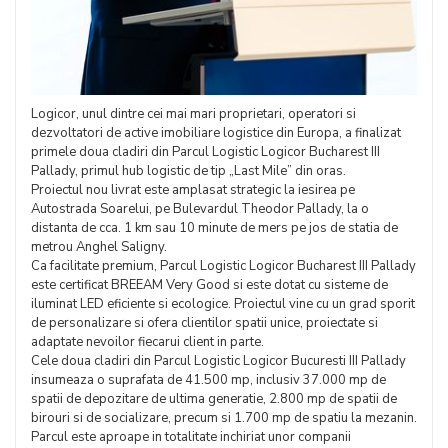
Logicor, unul dintre cei mai mari proprietari, operatori si
dezvoltatori de active imobiliare logistice din Europa, a finalizat
primele doua cladiri din Parcul Logistic Logicor Bucharest III
Pallady, primul hub logistic de tip „Last Mile” din oras.
Proiectul nou livrat este amplasat strategic la iesirea pe
Autostrada Soarelui, pe Bulevardul Theodor Pallady, la o
distanta de cca. 1 km sau 10 minute de mers pe jos de statia de
metrou Anghel Saligny.
Ca facilitate premium, Parcul Logistic Logicor Bucharest III Pallady
este certificat BREEAM Very Good si este dotat cu sisteme de
iluminat LED eficiente si ecologice. Proiectul vine cu un grad sporit
de personalizare si ofera clientilor spatii unice, proiectate si
adaptate nevoilor fiecarui client in parte.
Cele doua cladiri din Parcul Logistic Logicor Bucuresti III Pallady
insumeaza o suprafata de 41.500 mp, inclusiv 37.000 mp de
spatii de depozitare de ultima generatie, 2.800 mp de spatii de
birouri si de socializare, precum si 1.700 mp de spatiu la mezanin.
Parcul este aproape in totalitate inchiriat unor companii