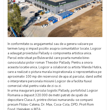
In conformitate cu angajamentul sau de a genera valoare pe
termen lung si impact pozitiv asupra comunitatilor locale, Logicor
a adaugat proiectului Pallady o componenta artistica unica.
Parcul este situat pe Bulevardul care poarta numele bine-
cunoscutului pictor roman Theodor Pallady. Pentru a onora
aceasta locatie unica, Logicor a colaborat cu artista Wanda Hutira,
care a realizat o pictura murala inspirationala si reprezentativa pe
aproximativ 100 mp din rezervorul de apa al parcului, dand astfel
o interpretare personala misiunii Logicor de a facilita fluxul
comercial vital pentru viata de zi cu zi.
In urma inaugurarii parcului logistic Pallady, portofoliul Logicor
Romania a depasit 320.000 de metri patrati de spatii de
depozitare Clasa A, printre chiriasi numarandu-se companii
precum Fildas-Catena, Dr. Max, Coca-Cola, DPD, Profi Rom
Food, Heineken si IKEA.