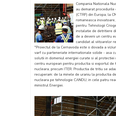
Compania Nationala Nuc
au demarat procedurile d
(CTRF) din Europa, la C
romaneasca inovatoare, 
pentru Tehnologii Criogen
instalatie de detritiere 
de a deveni un centru eu
candidat al viitoarelor 
"Proiectul de la Cernavoda este o dovada a vizi
varf cu parteneriate internationale solide - asa 
solutii in domeniul energiei curate si al protecti
centru european pentru productia si exportul de tr
nucleara, precum ITER. Productia de tritiu se ada
recuperam: de la minele de uraniu la productia de
nucleara pe tehnologie CANDU, in cele patru rea
ministrul Energiei.