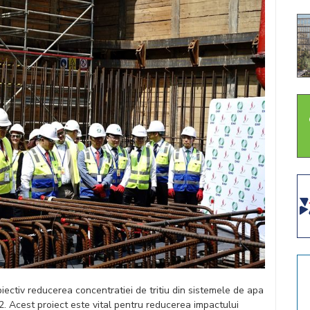
ectiv reducerea concentratiei de tritiu din sistemele de apa
2. Acest proiect este vital pentru reducerea impactului