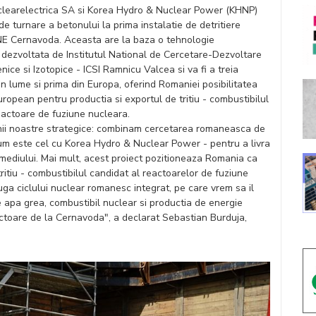
learelectrica SA si Korea Hydro & Nuclear Power (KHNP)
e turnare a betonului la prima instalatie de detritiere
NE Cernavoda. Aceasta are la baza o tehnologie
dezvoltata de Institutul National de Cercetare-Dezvoltare
ice si Izotopice - ICSI Ramnicu Valcea si va fi a treia
din lume si prima din Europa, oferind Romaniei posibilitatea
ropean pentru productia si exportul de tritiu - combustibilul
reactoare de fuziune nucleara.
unii noastre strategice: combinam cercetarea romaneasca de
cum este cel cu Korea Hydro & Nuclear Power - pentru a livra
ei mediului. Mai mult, acest proiect pozitioneaza Romania ca
itiu - combustibilul candidat al reactoarelor de fuziune
uga ciclului nuclear romanesc integrat, pe care vrem sa il
 apa grea, combustibil nuclear si productia de energie
ctoare de la Cernavoda", a declarat Sebastian Burduja,