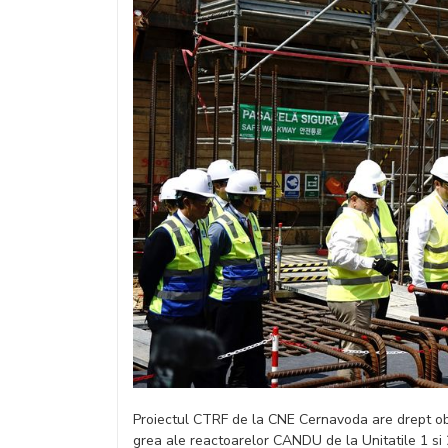
Proiectul CTRF de la CNE Cernavoda are drept obi
grea ale reactoarelor CANDU de la Unitatile 1 si 