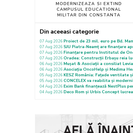
MODERNIZEAZA SI EXTIND
CAMPUSUL EDUCATIONAL
MILITAR DIN CONSTANTA
Din aceeasi categorie
Proiect de 23 mil. euro pe Bd. Ma
07 Aug 2026
SJU Piatra-Neamț are finanțare ap
07 Aug 2026
Finanțare pentru Institutul de On
07 Aug 2026
Oradea: Construcții Erbașu reia luc
07 Aug 2026
Mușat & Asociații a consiliat Lev
06 Aug 2026
Asociația OncoHelp și Medima Hea
06 Aug 2026
KESZ România: Fațade ventilate și
05 Aug 2026
CONCELEX va reabilita și moderni
05 Aug 2026
Exim Bank finanțează NestPlus pen
04 Aug 2026
Deco Rom și Urbis Concept lucrează
04 Aug 2026