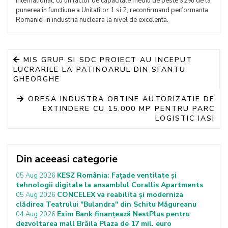
international, cu un factor de capacitate mediu de peste 92% de la
punerea in functiune a Unitatilor 1 si 2, reconfirmand performanta
Romaniei in industria nucleara la nivel de excelenta.
MIS GRUP SI SDC PROIECT AU INCEPUT
LUCRARILE LA PATINOARUL DIN SFANTU
GHEORGHE
ORESA INDUSTRA OBTINE AUTORIZATIE DE
EXTINDERE CU 15.000 MP PENTRU PARC
LOGISTIC IASI
Din aceeasi categorie
KESZ România: Fațade ventilate și
05 Aug 2026
tehnologii digitale la ansamblul Corallis Apartments
CONCELEX va reabilita și moderniza
05 Aug 2026
clădirea Teatrului "Bulandra" din Schitu Măgureanu
Exim Bank finanțează NestPlus pentru
04 Aug 2026
dezvoltarea mall Brăila Plaza de 17 mil. euro