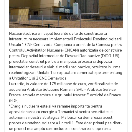
Nuclearelectrica a inceput lucrarile civile de constructie la
infrastructura necesara implementarii Proiectului Retehnologizarii
Unitatii 1 CNE Cernavoda. Compania a primit de la Comisia pentru
Controlul Activitatilor Nucleare (CNCAN) autorizatia de construire
pentru Depozitul Intermediar de Deseuri Radioactive (DIDR-U5),
proiectat si construit pentru a manipula, procesa si depozita
intermediar deseurile slab si mediu radioactive, rezultate in urma
retehnologizarii Unitatii 1 si exploatarii comerciale pe termen lung
a Unitatilor 1 si 2 CNE Cernavoda.
Lucrarile, in valoare de 175 milioane de euro, vor fi realizate de
asocierea Arabelle Solutions Romania SRL - Arabelle Service
France, ambele membre ale grupului francez Electricité de France
(EDF).
"Energia nucleara este si va ramane importanta pentru
aprovizionarea cu energie a Romaniei si pentru securitatea si
autonomia noastra strategica. Ma bucur ca demareaza acest
proces de retehnologizare a Unitatii 1. Este doar primul pas dintr-
un proiect mai amplu care include si construirea si operarea