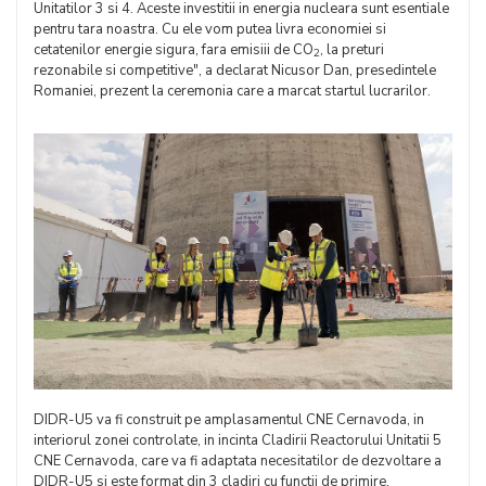
Unitatilor 3 si 4. Aceste investitii in energia nucleara sunt esentiale
pentru tara noastra. Cu ele vom putea livra economiei si
cetatenilor energie sigura, fara emisiii de CO
, la preturi
2
rezonabile si competitive", a declarat Nicusor Dan, presedintele
Romaniei, prezent la ceremonia care a marcat startul lucrarilor.
DIDR-U5 va fi construit pe amplasamentul CNE Cernavoda, in
interiorul zonei controlate, in incinta Cladirii Reactorului Unitatii 5
CNE Cernavoda, care va fi adaptata necesitatilor de dezvoltare a
DIDR-U5 si este format din 3 cladiri cu functii de primire,