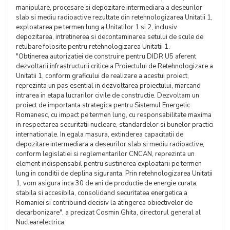
manipulare, procesare si depozitare intermediara a deseurilor
slab si mediu radioactive rezultate din retehnologizarea Unitatii 1,
exploatarea pe termen lung a Unitatilor 1 si 2, inclusiv
depozitarea, intretinerea si decontaminarea setului de scule de
retubare folosite pentru retehnologizarea Unitatii 1.
"Obtinerea autorizatiei de construire pentru DIDR U5 aferent
dezvoltarii infrastructurii critice a Proiectului de Retehnologizare a
Unitatii 1, conform graficului de realizare a acestui proiect,
reprezinta un pas esential in dezvoltarea proiectului, marcand
intrarea in etapa lucrarilor civile de constructie. Dezvoltam un
proiect de importanta strategica pentru Sistemul Energetic
Romanesc, cu impact pe termen lung, cu responsabilitate maxima
in respectarea securitatii nucleare, standardelor si bunelor practici
internationale. In egala masura, extinderea capacitatii de
depozitare intermediara a deseurilor slab si mediu radioactive,
conform legislatiei si reglementarilor CNCAN, reprezinta un
element indispensabil pentru sustinerea exploatarii pe termen
lung in conditii de deplina siguranta. Prin retehnologizarea Unitatii
1, vom asigura inca 30 de ani de productie de energie curata,
stabila si accesibila, consolidand securitatea energetica a
Romaniei si contribuind decisiv la atingerea obiectivelor de
decarbonizare", a precizat Cosmin Ghita, directorul general al
Nuclearelectrica.