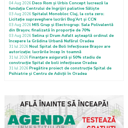
Deco Rom și Urbis Concept lucrează la
04 Aug 2026
fundația Centrului de îngrijiri paliative Săliște
Spitalul Monobloc Cluj, la cota zero:
03 Aug 2026
Licitație supraveghere lucrări Bog’Art și CCN
MIS Grup și Electrogrup: Sala Polivalentă
03 Aug 2026
din Brașov, finalizată în proporție de 70%
Selina și Drum Asfalt așteaptă ordinul de
03 Aug 2026
începere la Grădina Urbană Nufărul Oradea
Noul Spital de Boli Infecțioase Brașov are
31 Iul 2026
autorizație: lucrările încep în toamnă
Finanțare asigurată și 50% stadiu de
31 Iul 2026
construcție Spital de boli infecțioase Oradea
Pregătire proiect de construcție Spital de
31 Iul 2026
Psihiatrie și Centru de Adicții în Oradea