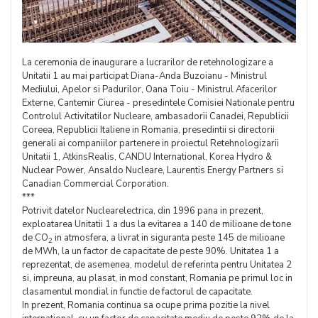
La ceremonia de inaugurare a lucrarilor de retehnologizare a
Unitatii 1 au mai participat Diana-Anda Buzoianu - Ministrul
Mediului, Apelor si Padurilor, Oana Toiu - Ministrul Afacerilor
Externe, Cantemir Ciurea - presedintele Comisiei Nationale pentru
Controlul Activitatilor Nucleare, ambasadorii Canadei, Republicii
Coreea, Republicii Italiene in Romania, presedintii si directorii
generali ai companiilor partenere in proiectul Retehnologizarii
Unitatii 1, AtkinsRealis, CANDU International, Korea Hydro &
Nuclear Power, Ansaldo Nucleare, Laurentis Energy Partners si
Canadian Commercial Corporation.
***
Potrivit datelor Nuclearelectrica, din 1996 pana in prezent,
exploatarea Unitatii 1 a dus la evitarea a 140 de milioane de tone
de CO
in atmosfera, a livrat in siguranta peste 145 de milioane
2
de MWh, la un factor de capacitate de peste 90%. Unitatea 1 a
reprezentat, de asemenea, modelul de referinta pentru Unitatea 2
si, impreuna, au plasat, in mod constant, Romania pe primul loc in
clasamentul mondial in functie de factorul de capacitate.
In prezent, Romania continua sa ocupe prima pozitie la nivel