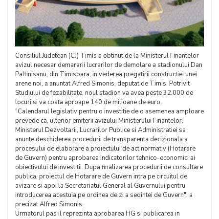
Consiliul Judetean (CJ) Timis a obtinut de la Ministerul Finantelor
avizul necesar demararii lucrarilor de demolare a stadionului Dan
Paltinisanu, din Timisoara, in vederea pregatirii constructiei unei
arene noi, a anuntat Alfred Simonis, deputat de Timis. Potrivit
Studiului de fezabilitate, noul stadion va avea peste 32.000 de
locuri si va costa aproape 140 de milioane de euro.
"Calendarul legislativ pentru o investitie de o asemenea amploare
prevede ca, ulterior emiterii avizului Ministerului Finantelor,
Ministerul Dezvoltarii, Lucrarilor Publice si Administratiei sa
anunte deschiderea procedurii de transparenta decizionala a
procesului de elaborare a proiectului de act normativ (Hotarare
de Guvern) pentru aprobarea indicatorilor tehnico-economici ai
obiectivului de investitii. Dupa finalizarea procedurii de consultare
publica, proiectul de Hotarare de Guvern intra pe circuitul de
avizare si apoi la Secretariatul General al Guvernului pentru
introducerea acestuia pe ordinea de zi a sedintei de Guvern", a
precizat Alfred Simonis.
Urmatorul pas il reprezinta aprobarea HG si publicarea in