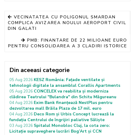
VECINATATEA CU POLIGONUL SMARDAN
COMPLICA AVIZAREA NOULUI AEROPORT CIVIL
DIN GALATI
PMB: FINANTARE DE 22 MILIOANE EURO
PENTRU CONSOLIDAREA A 3 CLADIRI ISTORICE
Din aceeasi categorie
KESZ România: Fațade ventilate și
05 Aug 2026
tehnologii digitale la ansamblul Corallis Apartments
CONCELEX va reabilita și moderniza
05 Aug 2026
clădirea Teatrului "Bulandra" din Schitu Măgureanu
Exim Bank finanțează NestPlus pentru
04 Aug 2026
dezvoltarea mall Brăila Plaza de 17 mil. euro
Deco Rom și Urbis Concept lucrează la
04 Aug 2026
fundația Centrului de îngrijiri paliative Săliște
Spitalul Monobloc Cluj, la cota zero:
03 Aug 2026
Licitație supraveghere lucrări Bog’Art și CCN