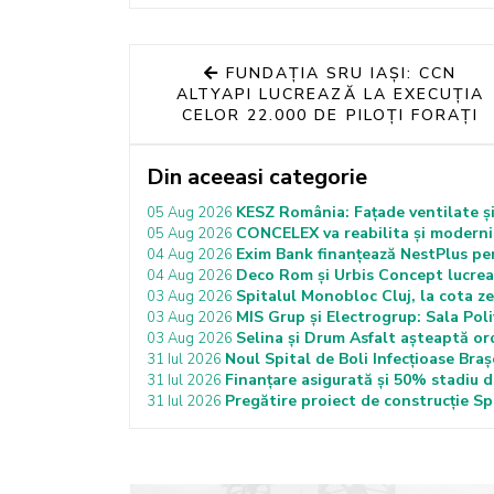
FUNDAȚIA SRU IAȘI: CCN
ALTYAPI LUCREAZĂ LA EXECUȚIA
CELOR 22.000 DE PILOȚI FORAȚI
Din aceeasi categorie
KESZ România: Fațade ventilate și
05 Aug 2026
CONCELEX va reabilita și moderni
05 Aug 2026
Exim Bank finanțează NestPlus pen
04 Aug 2026
Deco Rom și Urbis Concept lucrează
04 Aug 2026
Spitalul Monobloc Cluj, la cota ze
03 Aug 2026
MIS Grup și Electrogrup: Sala Poli
03 Aug 2026
Selina și Drum Asfalt așteaptă or
03 Aug 2026
Noul Spital de Boli Infecțioase Braș
31 Iul 2026
Finanțare asigurată și 50% stadiu d
31 Iul 2026
Pregătire proiect de construcție Spi
31 Iul 2026