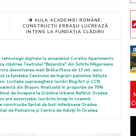
AULA ACADEMIEI ROMÂNE:
CONSTRUCȚII ERBAȘU LUCREAZĂ
INTENS LA FUNDAȚIA CLĂDIRII
 tehnologii digitale la ansamblul Corallis Apartments
za clădirea Teatrului "Bulandra" din Schitu Măgureanu
tru dezvoltarea mall Brăila Plaza de 17 mil. euro
 la fundația Centrului de îngrijiri paliative Săliște
ro: Licitație supraveghere lucrări Bog’Art și CCN
valentă din Brașov, finalizată în proporție de 70%
dinul de începere la Grădina Urbană Nufărul Oradea
ov are autorizație: lucrările încep în toamnă
e construcție Spital de boli infecțioase Oradea
tal de Psihiatrie și Centru de Adicții în Oradea