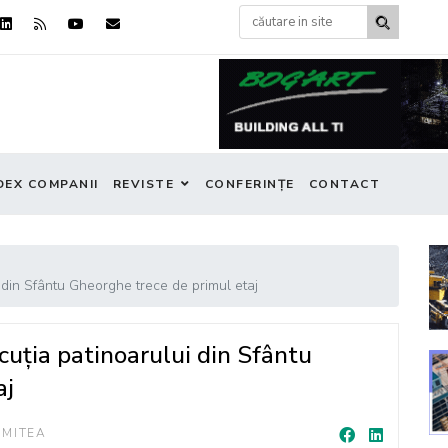
DEX COMPANII
REVISTE
CONFERINȚE
CONTACT
 din Sfântu Gheorghe trece de primul etaj
uția patinoarului din Sfântu
aj
 MITEA