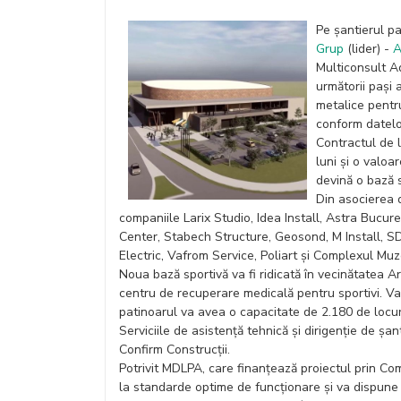
Pe șantierul pa
Grup
(lider) -
A
Multiconsult Ad
următorii pași 
metalice pentru
conform datelo
Contractul de l
luni și o valoa
devină o bază s
Din asocierea d
companiile Larix Studio, Idea Install, Astra Bucur
Center, Stabech Structure, Geosond, M Install,
Electric, Vafrom Service, Poliart și Complexul Muz
Noua bază sportivă va fi ridicată în vecinătatea A
centru de recuperare medicală pentru sportivi. Valo
patinoarul va avea o capacitate de 2.180 de locuri
Serviciile de asistență tehnică și dirigenție de șa
Confirm Construcții.
Potrivit MDLPA, care finanțează proiectul prin Comp
la standarde optime de funcționare și va dispune