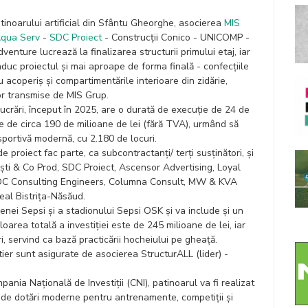
tinoarului artificial din Sfântu Gheorghe, asocierea
MIS
qua Serv
-
SDC Proiect
- Construcții Conico - UNICOMP -
venture lucrează la finalizarea structurii primului etaj, iar
aduc proiectul și mai aproape de forma finală - confecțiile
 acoperiș și compartimentările interioare din zidărie,
r transmise de MIS Grup.
ucrări, început în 2025, are o durată de execuție de 24 de
re de circa 190 de milioane de lei (fără TVA), urmând să
portivă modernă, cu 2.180 de locuri.
e proiect fac parte, ca subcontractanți/ terți susținători, și
ești & Co Prod, SDC Proiect, Ascensor Advertising, Loyal
 SDC Consulting Engineers, Columna Consult, MW & KVA
eal Bistrița-Năsăud.
renei Sepsi și a stadionului Sepsi OSK și va include și un
area totală a investiției este de 245 milioane de lei, iar
, servind ca bază practicării hocheiului pe gheață.
ntier sunt asigurate de asocierea StructurALL (lider) -
ania Națională de Investiții (CNI), patinoarul va fi realizat
 de dotări moderne pentru antrenamente, competiții și