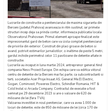
Lucrarile de constructie a penitenciarului de maxima siguranta din
Berceni (judetul Prahova) avanseaza in ritm sustinut, iar primele
structuri incep deja sa prinda contur, informeaza publicatia locala
Observatorul Prahovean. Primul element aproape finalizat este
impresionantul gard de beton care va izola complet penitenciarul
de privirile din exterior. Construit din placi groase de beton si
avand, potrivit estimarilor jurnalistilor, o inaltime de peste 5 metri,
gardul inchide perimetrul celor 11 pavilioane de detentie aflate in
constructie.
Lucrarile au inceput in luna martie 2024, antreprenor general fiind
compania Ness Proiect Europe. Din echipa care va edifica viitorul
centru de detentie de la Berceni mai fac parte, ca subcontractanti si
terti, societatile Acer Proje Insaat AS, General Me.El Electric,
Gogan, Cominvest, Powerex Electro, Schindler Romania, HIT &
Cold Instal si Arcada Company. Contractul de executie a fost
semnat pe 29 decembrie 2023 si are o valoare de 620 de
milioane de lei (fara TVA).
Valoarea investitiei in noul penitenciar, care va avea 1.000 de
locuri de detentie, este de 850 de milioane de lei (circa 170 de