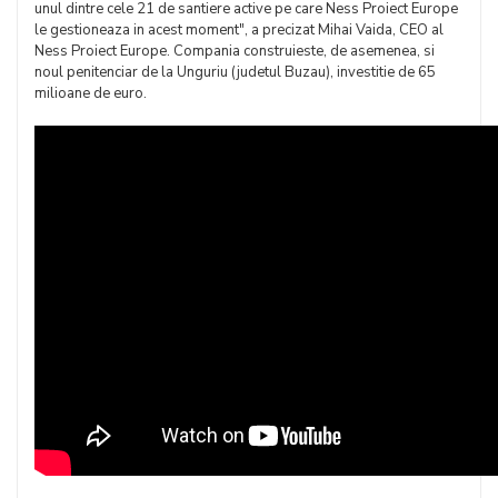
unul dintre cele 21 de santiere active pe care Ness Proiect Europe
le gestioneaza in acest moment", a precizat Mihai Vaida, CEO al
Ness Proiect Europe. Compania construieste, de asemenea, si
noul penitenciar de la Unguriu (judetul Buzau), investitie de 65
milioane de euro.