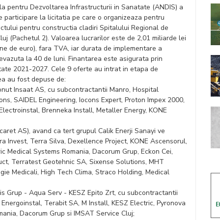
a pentru Dezvoltarea Infrastructurii in Sanatate (ANDIS) a
e participare la licitatia pe care o organizeaza pentru
ctului pentru constructia cladiri Spitalului Regional de
uj (Pachetul 2). Valoarea lucrarilor este de 2,01 miliarde lei
ane de euro), fara TVA, iar durata de implementare a
evazuta la 40 de luni. Finantarea este asigurata prin
ate 2021-2027. Cele 9 oferte au intrat in etapa de
ea au fost depuse de:
ut Insaat AS, cu subcontractantii Manro, Hospital
ons, SAIDEL Engineering, Iocons Expert, Proton Impex 2000,
ectroinstal, Brenneka Install, Metaller Energy, KONE
aret AS), avand ca tert grupul Calik Enerji Sanayi ve
ra Invest, Terra Silva, Dexellence Project, KONE Ascensorul,
ric Medical Systems Romania, Dacorum Grup, Eckon Cei,
uct, Terratest Geotehnic SA, Sixense Solutions, MHT
ie Medicali, High Tech Clima, Straco Holding, Medical
is Grup - Aqua Serv - KESZ Epito Zrt, cu subcontractantii
nergoinstal, Terabit SA, M Install, KESZ Electric, Pyronova
mania, Dacorum Grup si IMSAT Service Cluj;