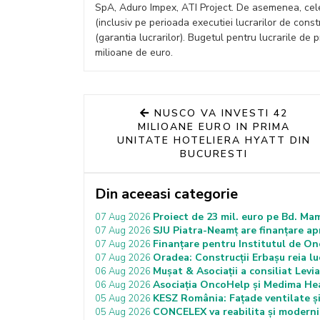
SpA, Aduro Impex, ATI Project. De asemenea, cele
(inclusiv pe perioada executiei lucrarilor de const
(garantia lucrarilor). Bugetul pentru lucrarile de 
milioane de euro.
NUSCO VA INVESTI 42
MILIOANE EURO IN PRIMA
UNITATE HOTELIERA HYATT DIN
BUCURESTI
Din aceeasi categorie
Proiect de 23 mil. euro pe Bd. Ma
07 Aug 2026
SJU Piatra-Neamț are finanțare ap
07 Aug 2026
Finanțare pentru Institutul de On
07 Aug 2026
Oradea: Construcții Erbașu reia luc
07 Aug 2026
Mușat & Asociații a consiliat Lev
06 Aug 2026
Asociația OncoHelp și Medima Hea
06 Aug 2026
KESZ România: Fațade ventilate și
05 Aug 2026
CONCELEX va reabilita și moderni
05 Aug 2026