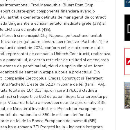
as International, Prod Mamouth si Bluart Rom Grup.
n raport calitate-pret, componenta financiara avand o
0%, astfel: experienta detinuta de managerul de contract
ioada de garantie a echipamentelor medicale grele (3%) si
ate EPD sau echivalent (4%).
loresti si municipiul Cluj-Napoca, pe locul unei unitati
lucrarile pregatitoare constructiei efective (Pachetul 1) se
tea lunii noiembrie 2024, conform celor mai recente date
ral, reprezentat de compania Ubitech Constructii, realizeaza
a a pamantului, devierea retelelor de utilitati si amenajarea
etanse de pereti mulati, ziduri de sprijin din piloti forati,
rganizarii de santier in etapa a doua a proiectului. Din
ti, companiile Electroplus, Emgaz Construct si Terratest
ntru Pachetul 1 este de 52,27 milioane de lei (fara TVA).
ruita totala de 184.013 mp, din care 176.638 cladirea
ehnic) si heliport, cu 850 de paturi. Suprafata terenului pe
4 mp. Valoarea totala a investitiei este de aproximativ 3,35
ipal, de Ministerul Investitiilor si Proiectelor Europene, cu
contributie nationala si 350 de milioane lei fonduri
iarde de lei de la Banca Europeana de Investitii (BEI).
rea italo-romana 3TI Progetti Italia - Ingineria Integrata