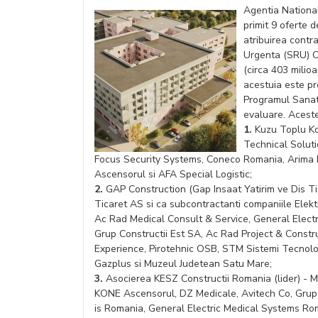
Agentia National
primit 9 oferte d
atribuirea contra
Urgenta (SRU) Cl
(circa 403 milio
acestuia este pr
Programul Sanat
evaluare. Acest
1.
Kuzu Toplu Kon
Technical Soluti
Focus Security Systems, Coneco Romania, Arima El
Ascensorul si AFA Special Logistic;
2.
GAP Construction (Gap Insaat Yatirim ve Dis Tic
Ticaret AS si ca subcontractanti companiile Elekt
Ac Rad Medical Consult & Service, General Elect
Grup Constructii Est SA, Ac Rad Project & Constr
Experience, Pirotehnic OSB, STM Sistemi Tecnolog
Gazplus si Muzeul Judetean Satu Mare;
3.
Asocierea KESZ Constructii Romania (lider) - M
KONE Ascensorul, DZ Medicale, Avitech Co, Grup E
is Romania, General Electric Medical Systems Ro