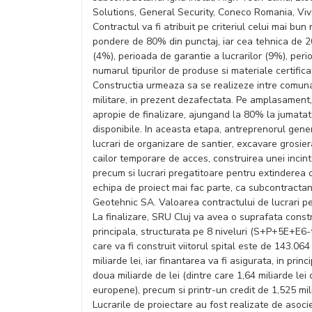
Solutions, General Security, Coneco Romania, Viv
Contractul va fi atribuit pe criteriul celui mai bu
pondere de 80% din punctaj, iar cea tehnica de 2
(4%), perioada de garantie a lucrarilor (9%), per
numarul tipurilor de produse si materiale certific
Constructia urmeaza sa se realizeze intre comuna F
militare, in prezent dezafectata. Pe amplasament, 
apropie de finalizare, ajungand la 80% la jumata
disponibile. In aceasta etapa, antreprenorul gene
lucrari de organizare de santier, excavare grosier
cailor temporare de acces, construirea unei incinte 
precum si lucrari pregatitoare pentru extinderea o
echipa de proiect mai fac parte, ca subcontractan
Geotehnic SA. Valoarea contractului de lucrari pe
La finalizare, SRU Cluj va avea o suprafata const
principala, structurata pe 8 niveluri (S+P+5E+E6-t
care va fi construit viitorul spital este de 143.06
miliarde lei, iar finantarea va fi asigurata, in princ
doua miliarde de lei (dintre care 1,64 miliarde lei 
europene), precum si printr-un credit de 1,525 mil
Lucrarile de proiectare au fost realizate de asocie