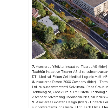
7.
Asocierea Yildizlar Insaat ve Ticaret AS (lider
Taahhüt Insaat ve Ticaret AS si ca subcontractan
DTL Medical, Eckon Cei, Medical Logistic Mall, AB
8.
Asocierea Dimex-2000 Company (lider) - Term
Ltd, cu subcontractantii Seiv Instal, Pado Group I
Tehnologica, Conex Pro, STM Sistemi Tecnologie M
Ascensor Advertising, Mediacom-Net, All Inclusive
9.
Asocierea Leviatan Design (lider) - Ubitech Con
subcontractantii Igna Instal, High Tech Clima, Ele