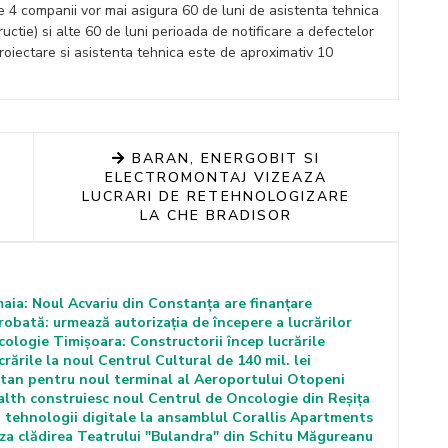
 4 companii vor mai asigura 60 de luni de asistenta tehnica
ructie) si alte 60 de luni perioada de notificare a defectelor
proiectare si asistenta tehnica este de aproximativ 10
BARAN, ENERGOBIT SI
ELECTROMONTAJ VIZEAZA
LUCRARI DE RETEHNOLOGIZARE
LA CHE BRADISOR
maia: Noul Acvariu din Constanța are finanțare
robată: urmează autorizația de începere a lucrărilor
cologie Timișoara: Constructorii încep lucrările
rările la noul Centrul Cultural de 140 mil. lei
iatan pentru noul terminal al Aeroportului Otopeni
lth construiesc noul Centrul de Oncologie din Reșița
 tehnologii digitale la ansamblul Corallis Apartments
za clădirea Teatrului "Bulandra" din Schitu Măgureanu