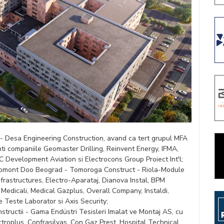
) - Desa Engineering Construction, avand ca tert grupul MFA
ti companiile Geomaster Drilling, Reinvent Energy, IFMA,
C Development Aviation si Electrocons Group Proiect Int'l;
omont Doo Beograd - Tomoroga Construct - Riola-Module
nfrastructures, Electro-Aparataj, Dianova Instal, BPM
edicali, Medical Gazplus, Overall Company, Instaldi,
 Teste Laborator si Axis Security;
structii - Gama Endüstri Tesisleri Imalat ve Montaj AS, cu
ctroplus, Confrasilvas, Con Gaz Prest, Hospital Technical