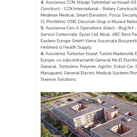
4.
Asocierea CCN Altyapi Yatirimlari ve Insaat AS 
Construct - CCN International - Rotary Construct
Medimax Medical, Smart Elevators, Focus Securit
CI, Pirotehnic OSB, Dacorum Grup si Muzeul Natio
5.
Asocierea Con-A Operations (lider) - Bog'Art - 
Servicii Comerciale, Epser Ltd, Nisal, ABC Best Pa
Eastern Europe GmbH Viena Sucursala Bucuresti
Hellimed si Health Supply;
6.
Asocierea Türkerler Insaat Turizm Madencilik En
Europe, cu subcontractantii General Me.El Electr
General, Termoline, Freyrom, Agisfor, Eckon Cei,
Maruguard, General Electric Medical Systems Ro
Sixense Solutions;