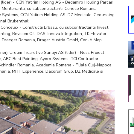
(lider) - CCN Yatirim Holding AS - Bedamiro Holding Parcari
ii Mentenanta, cu subcontractantii Coneco Romania,
y Systems, CCN Yatirim Holding AS, DZ Medicale, Geotesting
nal Brukenthal;
Concelex - Constructii Erbasu, cu subcontractantii Invest
inting, Revicom Oil, DAS, Innova Integration, TK Elevator
, Draeger Romania, Drager Austria GmbH, Con-A Mep,
erji Üretim Ticaret ve Sanayi AS (lider) - Ness Proiect
ic, ABC Best Painting, Ayoro Systems, TCI Contractor
 Schindler Romania, Academia Romana - Filiala Cluj-Napoca,
mania, MHT Experience, Dacorum Grup, DZ Medicale si