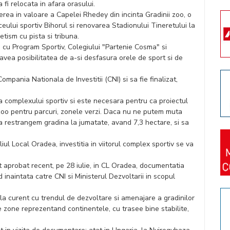
fi relocata in afara orasului.
erea in valoare a Capelei Rhedey din incinta Gradinii zoo, o
iceului sportiv Bihorul si renovarea Stadionului Tineretului la
tism cu pista si tribuna.
i cu Program Sportiv, Colegiului "Partenie Cosma" si
r avea posibilitatea de a-si desfasura orele de sport si de
mpania Nationala de Investitii (CNI) si sa fie finalizat,
 complexului sportiv si este necesara pentru ca proiectul
a zoo pentru parcuri, zonele verzi. Daca nu ne putem muta
sa restrangem gradina la jumatate, avand 7,3 hectare, si sa
liul Local Oradea, investitia in viitorul complex sportiv se va
 aprobat recent, pe 28 iulie, in CL Oradea, documentatia
d inaintata catre CNI si Ministerul Dezvoltarii in scopul
la curent cu trendul de dezvoltare si amenajare a gradinilor
 zone reprezentand continentele, cu trasee bine stabilite,