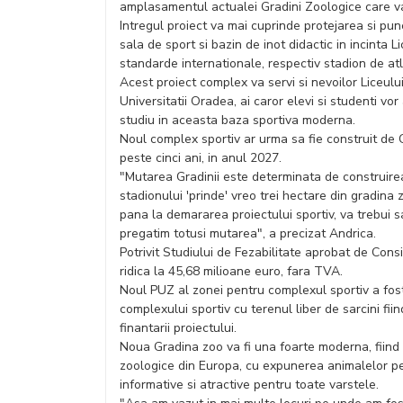
amplasamentul actualei Gradini Zoologice care va 
Intregul proiect va mai cuprinde protejarea si pun
sala de sport si bazin de inot didactic in incinta L
standarde internationale, respectiv stadion de atle
Acest proiect complex va servi si nevoilor Liceulu
Universitatii Oradea, ai caror elevi si studenti vo
studiu in aceasta baza sportiva moderna.
Noul complex sportiv ar urma sa fie construit de Co
peste cinci ani, in anul 2027.
"Mutarea Gradinii este determinata de construirea
stadionului 'prinde' vreo trei hectare din gradin
pana la demararea proiectului sportiv, va trebui 
pregatim totusi mutarea", a precizat Andrica.
Potrivit Studiului de Fezabilitate aprobat de Consi
ridica la 45,68 milioane euro, fara TVA.
Noul PUZ al zonei pentru complexul sportiv a fost
complexului sportiv cu terenul liber de sarcini fiin
finantarii proiectului.
Noua Gradina zoo va fi una foarte moderna, fiind 
zoologice din Europa, cu expunerea animalelor pe
informative si atractive pentru toate varstele.