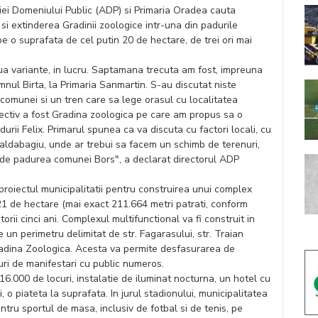
ei Domeniului Public (ADP) si Primaria Oradea cauta
si extinderea Gradinii zoologice intr-una din padurile
pe o suprafata de cel putin 20 de hectare, de trei ori mai
 variante, in lucru. Saptamana trecuta am fost, impreuna
nul Birta, la Primaria Sanmartin. S-au discutat niste
 comunei si un tren care sa lege orasul cu localitatea
biectiv a fost Gradina zoologica pe care am propus sa o
ii Felix. Primarul spunea ca va discuta cu factori locali, cu
 Saldabagiu, unde ar trebui sa facem un schimb de terenuri,
 de padurea comunei Bors", a declarat directorul ADP
 proiectul municipalitatii pentru construirea unui complex
21 de hectare (mai exact 211.664 metri patrati, conform
atorii cinci ani. Complexul multifunctional va fi construit in
 un perimetru delimitat de str. Fagarasului, str. Traian
 Gradina Zoologica. Acesta va permite desfasurarea de
ipuri de manifestari cu public numeros.
6.000 de locuri, instalatie de iluminat nocturna, un hotel cu
o piateta la suprafata. In jurul stadionului, municipalitatea
ntru sportul de masa, inclusiv de fotbal si de tenis, pe