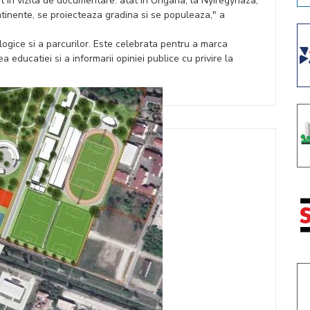
 in vizita de documentare: atat in Ungaria, la Nyiregyhaza,
ontinente, se proiecteaza gradina si se populeaza," a
logice si a parcurilor. Este celebrata pentru a marca
 educatiei si a informarii opiniei publice cu privire la