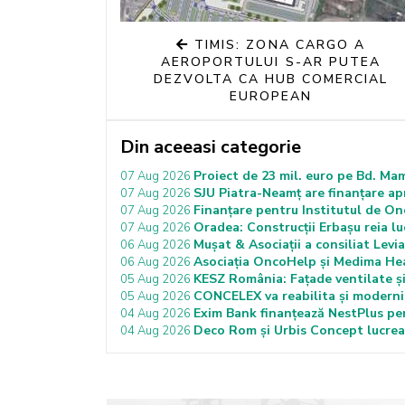
TIMIS: ZONA CARGO A
AEROPORTULUI S-AR PUTEA
DEZVOLTA CA HUB COMERCIAL
EUROPEAN
Din aceeasi categorie
Proiect de 23 mil. euro pe Bd. Ma
07 Aug 2026
SJU Piatra-Neamț are finanțare ap
07 Aug 2026
Finanțare pentru Institutul de On
07 Aug 2026
Oradea: Construcții Erbașu reia luc
07 Aug 2026
Mușat & Asociații a consiliat Lev
06 Aug 2026
Asociația OncoHelp și Medima Hea
06 Aug 2026
KESZ România: Fațade ventilate și
05 Aug 2026
CONCELEX va reabilita și moderni
05 Aug 2026
Exim Bank finanțează NestPlus pen
04 Aug 2026
Deco Rom și Urbis Concept lucrează
04 Aug 2026