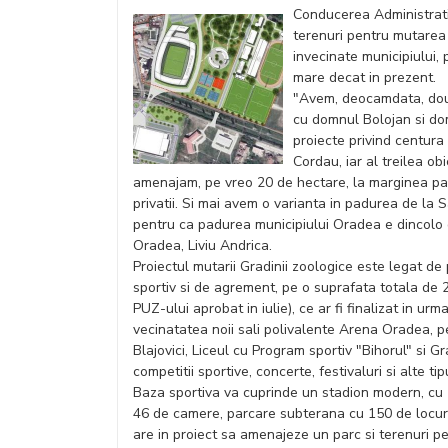
Conducerea Administrati
terenuri pentru mutarea 
invecinate municipiului, 
mare decat in prezent.
"Avem, deocamdata, doua
cu domnul Bolojan si dom
proiecte privind centura
Cordau, iar al treilea o
amenajam, pe vreo 20 de hectare, la marginea padur
privatii. Si mai avem o varianta in padurea de la
pentru ca padurea municipiului Oradea e dincolo
Oradea, Liviu Andrica.
Proiectul mutarii Gradinii zoologice este legat de
sportiv si de agrement, pe o suprafata totala de 
PUZ-ului aprobat in iulie), ce ar fi finalizat in urm
vecinatatea noii sali polivalente Arena Oradea, pe
Blajovici, Liceul cu Program sportiv "Bihorul" si
competitii sportive, concerte, festivaluri si alte t
Baza sportiva va cuprinde un stadion modern, cu 1
46 de camere, parcare subterana cu 150 de locuri, 
are in proiect sa amenajeze un parc si terenuri pe