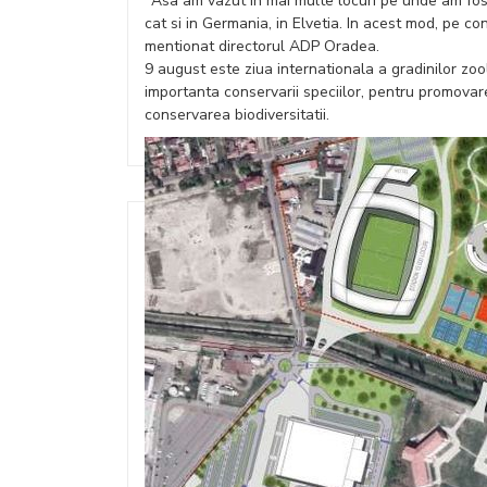
"Asa am vazut in mai multe locuri pe unde am fost
cat si in Germania, in Elvetia. In acest mod, pe c
mentionat directorul ADP Oradea.
9 august este ziua internationala a gradinilor zoo
importanta conservarii speciilor, pentru promovarea
conservarea biodiversitatii.