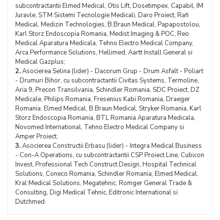
subcontractantii Elmed Medical, Otis Lift, Dosetimpex, Capabil, IM
Juravle, STM Sistemi Tecnologie Medicali, Daro Proiect, Rafi
Medical, Medizin Technologies, B.Braun Medical, Papapostolou,
Karl Storz Endoscopia Romania, Medist Imaging & POC, Reo
Medical Aparatura Medicala, Tehno Electro Medical Company,
Arca Performance Solutions, Hellimed, Aartt Install General si
Medical Gazplus;
2.
Asocierea Selina (lider) - Dacorum Grup - Drum Asfalt - Poliart
- Drumuri Bihor, cu subcontractantii Civitas Systems, Termoline,
Aria 9, Precon Transilvania, Schindler Romania, SDC Proiect, DZ
Medicale, Philips Romania, Fresenius Kabi Romania, Draeger
Romania, Elmed Medical, B.Braun Medical, Stryker Romania, Karl
Storz Endoscopia Romania, BTL Romania Aparatura Medicala,
Novomed International, Tehno Electro Medical Company si
Amper Proiect;
3.
Asocierea Constructii Erbasu (lider) - Integra Medical Business
- Con-A Operations, cu subcontractantii CSP Proiect Line, Cubicon
Invest, Professional Tech Construct Design, Hospital Technical
Solutions, Coneco Romania, Schindler Romania, Elmed Medical,
Kral Medical Solutions, Megatehnic, Romger General Trade &
Consulting, Digi Medical Tehnic, Editronic International si
Dutchmed.