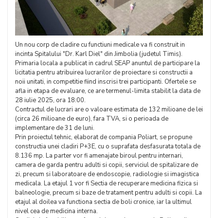
Un nou corp de cladire cu functiuni medicale va fi construit in
incinta Spitalului "Dr. Karl Diel" din Jimbolia (judetul Timis).
Primaria locala a publicat in cadrul SEAP anuntul de participare la
licitatia pentru atribuirea lucrarilor de proiectare si constructii a
noii unitati, in competitie fiind inscrisi trei participanti. Ofertele se
afla in etapa de evaluare, ce are termenul-limita stabilit la data de
28 iulie 2025, ora 18:00.
Contractul de lucrari are o valoare estimata de 132 milioane de lei
(circa 26 milioane de euro), fara TVA, si o perioada de
implementare de 31 de luni.
Prin proiectul tehnic, elaborat de compania Poliart, se propune
constructia unei cladiri P+3E, cu o suprafata desfasurata totala de
8.136 mp. La parter vor fi amenajate biroul pentru internari,
camera de garda pentru adulti si copii, serviciul de spitalizare de
zi, precum si laboratoare de endoscopie, radiologie si imagistica
medicala. La etajul 1 vor fi Sectia de recuperare medicina fizica si
balneologie, precum si baze de tratament pentru adulti si copii. La
etajul al doilea va functiona sectia de boli cronice, iar la ultimul
nivel cea de medicina interna.