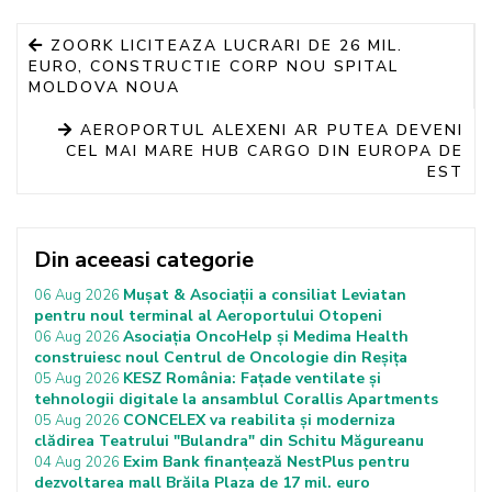
ZOORK LICITEAZA LUCRARI DE 26 MIL.
EURO, CONSTRUCTIE CORP NOU SPITAL
MOLDOVA NOUA
AEROPORTUL ALEXENI AR PUTEA DEVENI
CEL MAI MARE HUB CARGO DIN EUROPA DE
EST
Din aceeasi categorie
Mușat & Asociații a consiliat Leviatan
06 Aug 2026
pentru noul terminal al Aeroportului Otopeni
Asociația OncoHelp și Medima Health
06 Aug 2026
construiesc noul Centrul de Oncologie din Reșița
KESZ România: Fațade ventilate și
05 Aug 2026
tehnologii digitale la ansamblul Corallis Apartments
CONCELEX va reabilita și moderniza
05 Aug 2026
clădirea Teatrului "Bulandra" din Schitu Măgureanu
Exim Bank finanțează NestPlus pentru
04 Aug 2026
dezvoltarea mall Brăila Plaza de 17 mil. euro