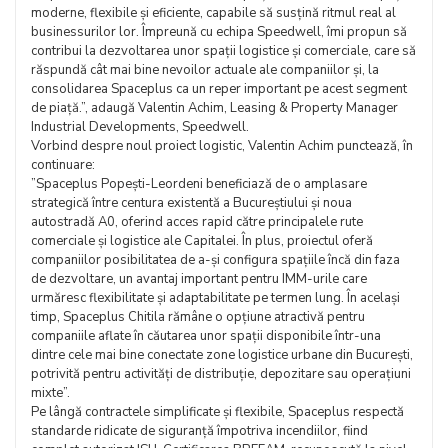
moderne, flexibile și eficiente, capabile să susțină ritmul real al
businessurilor lor. Împreună cu echipa Speedwell, îmi propun să
contribui la dezvoltarea unor spații logistice și comerciale, care să
răspundă cât mai bine nevoilor actuale ale companiilor și, la
consolidarea Spaceplus ca un reper important pe acest segment
de piață.”, adaugă Valentin Achim, Leasing & Property Manager
Industrial Developments, Speedwell.
Vorbind despre noul proiect logistic, Valentin Achim punctează, în
continuare:
”Spaceplus Popești-Leordeni beneficiază de o amplasare
strategică între centura existentă a Bucureștiului și noua
autostradă A0, oferind acces rapid către principalele rute
comerciale și logistice ale Capitalei. În plus, proiectul oferă
companiilor posibilitatea de a-și configura spațiile încă din faza
de dezvoltare, un avantaj important pentru IMM-urile care
urmăresc flexibilitate și adaptabilitate pe termen lung. În același
timp, Spaceplus Chitila rămâne o opțiune atractivă pentru
companiile aflate în căutarea unor spații disponibile într-una
dintre cele mai bine conectate zone logistice urbane din București,
potrivită pentru activități de distribuție, depozitare sau operațiuni
mixte”.
Pe lângă contractele simplificate și flexibile, Spaceplus respectă
standarde ridicate de siguranță împotriva incendiilor, fiind