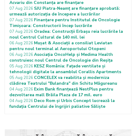
Acvariu din Constanța are finanțare
SJU Piatra-Neamț are finanțare aprobată:
07 Aug 2026
urmează autorizația de începere a lucrărilor
Finanțare pentru Institutul de Oncologie
07 Aug 2026
Timișoara: Constructorii încep lucrările
Oradea: Construcții Erbașu reia lucrările la
07 Aug 2026
noul Centrul Cultural de 140 mil. lei
Mușat & Asociații a consiliat Leviatan
06 Aug 2026
pentru noul terminal al Aeroportului Otopeni
Asociația OncoHelp și Medima Health
06 Aug 2026
construiesc noul Centrul de Oncologie din Reșița
KESZ România: Fațade ventilate și
05 Aug 2026
tehnologii digitale la ansamblul Corallis Apartments
CONCELEX va reabilita și moderniza
05 Aug 2026
clădirea Teatrului "Bulandra" din Schitu Măgureanu
Exim Bank finanțează NestPlus pentru
04 Aug 2026
dezvoltarea mall Brăila Plaza de 17 mil. euro
Deco Rom și Urbis Concept lucrează la
04 Aug 2026
fundația Centrului de îngrijiri paliative Săliște