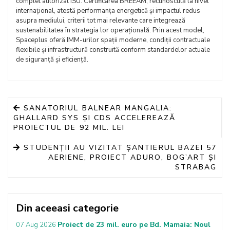
complet autorizat ISU. Certificarea BREEAM, recunoscută la nivel
internațional, atestă performanța energetică și impactul redus
asupra mediului, criterii tot mai relevante care integrează
sustenabilitatea în strategia lor operațională. Prin acest model,
Spaceplus oferă IMM-urilor spații moderne, condiții contractuale
flexibile și infrastructură construită conform standardelor actuale
de siguranță și eficiență.
SANATORIUL BALNEAR MANGALIA:
GHALLARD SYS ȘI CDS ACCELEREAZĂ
PROIECTUL DE 92 MIL. LEI
STUDENȚII AU VIZITAT ȘANTIERUL BAZEI 57
AERIENE, PROIECT ADURO, BOG’ART ȘI
STRABAG
Din aceeasi categorie
Proiect de 23 mil. euro pe Bd. Mamaia: Noul
07 Aug 2026