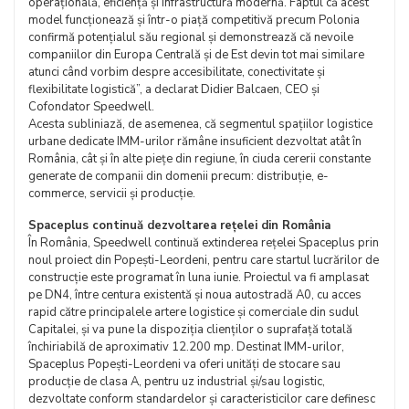
operațională, eficiență și infrastructură modernă. Faptul că acest
model funcționează și într-o piață competitivă precum Polonia
confirmă potențialul său regional și demonstrează că nevoile
companiilor din Europa Centrală și de Est devin tot mai similare
atunci când vorbim despre accesibilitate, conectivitate și
flexibilitate logistică”, a declarat Didier Balcaen, CEO și
Cofondator Speedwell.
Acesta subliniază, de asemenea, că segmentul spațiilor logistice
urbane dedicate IMM-urilor rămâne insuficient dezvoltat atât în
România, cât și în alte piețe din regiune, în ciuda cererii constante
generate de companii din domenii precum: distribuție, e-
commerce, servicii și producție.
Spaceplus continuă dezvoltarea rețelei din România
În România, Speedwell continuă extinderea rețelei Spaceplus prin
noul proiect din Popești-Leordeni, pentru care startul lucrărilor de
construcție este programat în luna iunie. Proiectul va fi amplasat
pe DN4, între centura existentă și noua autostradă A0, cu acces
rapid către principalele artere logistice și comerciale din sudul
Capitalei, și va pune la dispoziția clienților o suprafață totală
închiriabilă de aproximativ 12.200 mp. Destinat IMM-urilor,
Spaceplus Popești-Leordeni va oferi unități de stocare sau
producție de clasa A, pentru uz industrial și/sau logistic,
dezvoltate conform standardelor și caracteristicilor care definesc