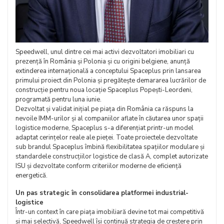
Speedwell, unul dintre cei mai activi dezvoltatori imobiliari cu
prezență în România și Polonia și cu origini belgiene, anunță
extinderea internațională a conceptului Spaceplus prin lansarea
primului proiect din Polonia și pregătește demararea lucrărilor de
construcție pentru noua locație Spaceplus Popești-Leordeni,
programată pentru luna iunie.
Dezvoltat și validat inițial pe piața din România ca răspuns la
nevoile IMM-urilor și al companiilor aflate în căutarea unor spații
logistice moderne, Spaceplus s-a diferențiat printr-un model
adaptat cerințelor reale ale pieței. Toate proiectele dezvoltate
sub brandul Spaceplus îmbină flexibilitatea spațiilor modulare și
standardele construcțiilor logistice de clasă A, complet autorizate
ISU și dezvoltate conform criteriilor moderne de eficiență
energetică.
Un pas strategic în consolidarea platformei industrial-
logistice
Într-un context în care piața imobiliară devine tot mai competitivă
și mai selectivă, Speedwell își continuă strategia de creștere prin