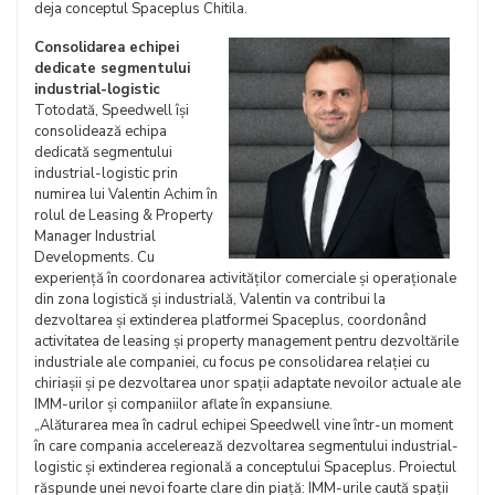
deja conceptul Spaceplus Chitila.
Consolidarea echipei
dedicate segmentului
industrial-logistic
Totodată, Speedwell își
consolidează echipa
dedicată segmentului
industrial-logistic prin
numirea lui Valentin Achim în
rolul de Leasing & Property
Manager Industrial
Developments. Cu
experiență în coordonarea activităților comerciale și operaționale
din zona logistică și industrială, Valentin va contribui la
dezvoltarea și extinderea platformei Spaceplus, coordonând
activitatea de leasing și property management pentru dezvoltările
industriale ale companiei, cu focus pe consolidarea relației cu
chiriașii și pe dezvoltarea unor spații adaptate nevoilor actuale ale
IMM-urilor și companiilor aflate în expansiune.
„Alăturarea mea în cadrul echipei Speedwell vine într-un moment
în care compania accelerează dezvoltarea segmentului industrial-
logistic și extinderea regională a conceptului Spaceplus. Proiectul
răspunde unei nevoi foarte clare din piață: IMM-urile caută spații