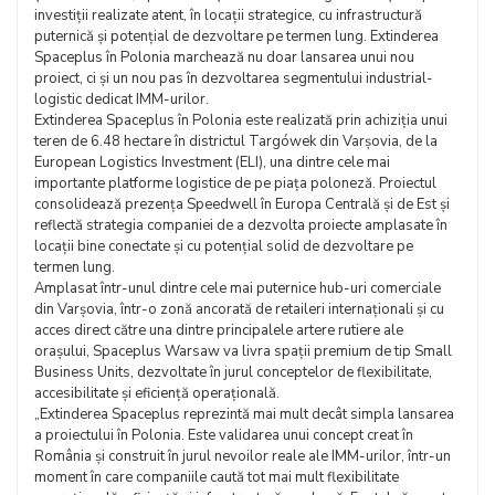
investiții realizate atent, în locații strategice, cu infrastructură
puternică și potențial de dezvoltare pe termen lung. Extinderea
Spaceplus în Polonia marchează nu doar lansarea unui nou
proiect, ci și un nou pas în dezvoltarea segmentului industrial-
logistic dedicat IMM-urilor.
Extinderea Spaceplus în Polonia este realizată prin achiziția unui
teren de 6.48 hectare în districtul Targówek din Varșovia, de la
European Logistics Investment (ELI), una dintre cele mai
importante platforme logistice de pe piața poloneză. Proiectul
consolidează prezența Speedwell în Europa Centrală și de Est și
reflectă strategia companiei de a dezvolta proiecte amplasate în
locații bine conectate și cu potențial solid de dezvoltare pe
termen lung.
Amplasat într-unul dintre cele mai puternice hub-uri comerciale
din Varșovia, într-o zonă ancorată de retaileri internaționali și cu
acces direct către una dintre principalele artere rutiere ale
orașului, Spaceplus Warsaw va livra spații premium de tip Small
Business Units, dezvoltate în jurul conceptelor de flexibilitate,
accesibilitate și eficiență operațională.
„Extinderea Spaceplus reprezintă mai mult decât simpla lansarea
a proiectului în Polonia. Este validarea unui concept creat în
România și construit în jurul nevoilor reale ale IMM-urilor, într-un
moment în care companiile caută tot mai mult flexibilitate