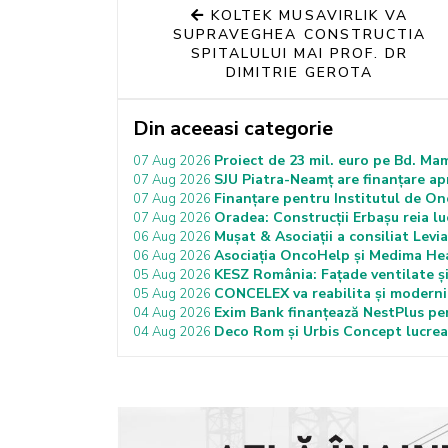
KOLTEK MUSAVIRLIK VA
SUPRAVEGHEA CONSTRUCTIA
SPITALULUI MAI PROF. DR
DIMITRIE GEROTA
Din aceeasi categorie
Proiect de 23 mil. euro pe Bd. Ma
07 Aug 2026
SJU Piatra-Neamț are finanțare ap
07 Aug 2026
Finanțare pentru Institutul de On
07 Aug 2026
Oradea: Construcții Erbașu reia luc
07 Aug 2026
Mușat & Asociații a consiliat Lev
06 Aug 2026
Asociația OncoHelp și Medima Hea
06 Aug 2026
KESZ România: Fațade ventilate și
05 Aug 2026
CONCELEX va reabilita și moderni
05 Aug 2026
Exim Bank finanțează NestPlus pen
04 Aug 2026
Deco Rom și Urbis Concept lucrează
04 Aug 2026