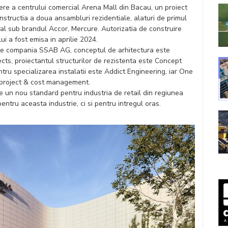
dere a centrului comercial Arena Mall din Bacau, un proiect
nstructia a doua ansambluri rezidentiale, alaturi de primul
nal sub brandul Accor, Mercure. Autorizatia de construire
i a fost emisa in aprilie 2024.
te compania SSAB AG, conceptul de arhitectura este
ts, proiectantul structurilor de rezistenta este Concept
ntru specializarea instalatii este Addict Engineering, iar One
e project & cost management.
e un nou standard pentru industria de retail din regiunea
entru aceasta industrie, ci si pentru intregul oras.