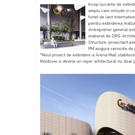
Incep lucrarile de extin
amplu care include si co
hotel de lant internatio
pentru extinderea mallulu
Antreprenor general es
elaborat de DRS-Architec
Structure, proiectant pe
PM asigura serviciile d
"Noul proiect de extindere a Arena Mall stabilest
Moldovei si devine un reper arhitectural nu doar p