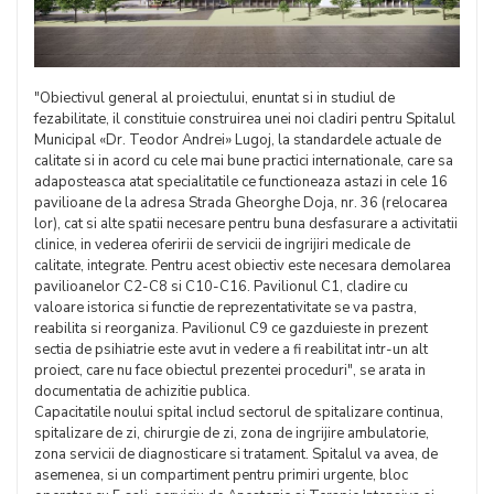
"Obiectivul general al proiectului, enuntat si in studiul de
fezabilitate, il constituie construirea unei noi cladiri pentru Spitalul
Municipal «Dr. Teodor Andrei» Lugoj, la standardele actuale de
calitate si in acord cu cele mai bune practici internationale, care sa
adaposteasca atat specialitatile ce functioneaza astazi in cele 16
pavilioane de la adresa Strada Gheorghe Doja, nr. 36 (relocarea
lor), cat si alte spatii necesare pentru buna desfasurare a activitatii
clinice, in vederea oferirii de servicii de ingrijiri medicale de
calitate, integrate. Pentru acest obiectiv este necesara demolarea
pavilioanelor C2-C8 si C10-C16. Pavilionul C1, cladire cu
valoare istorica si functie de reprezentativitate se va pastra,
reabilita si reorganiza. Pavilionul C9 ce gazduieste in prezent
sectia de psihiatrie este avut in vedere a fi reabilitat intr-un alt
proiect, care nu face obiectul prezentei proceduri", se arata in
documentatia de achizitie publica.
Capacitatile noului spital includ sectorul de spitalizare continua,
spitalizare de zi, chirurgie de zi, zona de ingrijire ambulatorie,
zona servicii de diagnosticare si tratament. Spitalul va avea, de
asemenea, si un compartiment pentru primiri urgente, bloc