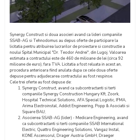
Synergy Construct si doua asocieri avand ca lideri companiile
SSAB-AG si Tehnodomus au depus oferte de participare la
licitatia pentru atribuirea lucrarilor de proiectare si constructie a
noului Spital Municipal "Dr. Teodor Andrei", din Lugoj. Valoarea
estimata a contractului este de 460 de milioane de lei (circa 92
milioane de euro), fara TVA. Licitatia a fost reluata in acest an,
procedura anterioara fiind anulata dupa ce cele doua oferte
depuse pentru adjudecarea contractului au fost respinse.
Cele trei oferte au fost depuse de:
Synergy Construct, avand ca subcontractanti si terti
companiile Synergy Construction Hungary Kft, Zoork,
Hospital Technical Solutions, AFA Special Logistic, IFMA,
Arima Electroinstal, Addict Engineering, Popp & Asociatii si
Square BAU;
Asocierea SSAB-AG (lider) - Medicare Engineering, avand
ca subcontractanti si terti companiile SSAB International
Electric, Quattro Engineering Solutions, Vangaz Instal,
KONE Ascensorul, Drager Austria GmbH, Draeger