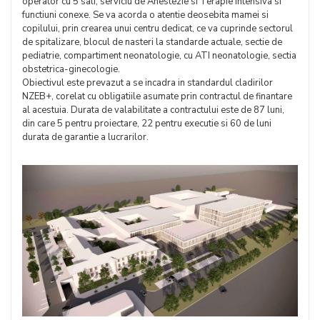
operator cu 5 sali, serviciu de Anestezie si Terapie Intensiva si
functiuni conexe. Se va acorda o atentie deosebita mamei si
copilului, prin crearea unui centru dedicat, ce va cuprinde sectorul
de spitalizare, blocul de nasteri la standarde actuale, sectie de
pediatrie, compartiment neonatologie, cu ATI neonatologie, sectia
obstetrica-ginecologie.
Obiectivul este prevazut a se incadra in standardul cladirilor
NZEB+, corelat cu obligatiile asumate prin contractul de finantare
al acestuia. Durata de valabilitate a contractului este de 87 luni,
din care 5 pentru proiectare, 22 pentru executie si 60 de luni
durata de garantie a lucrarilor.