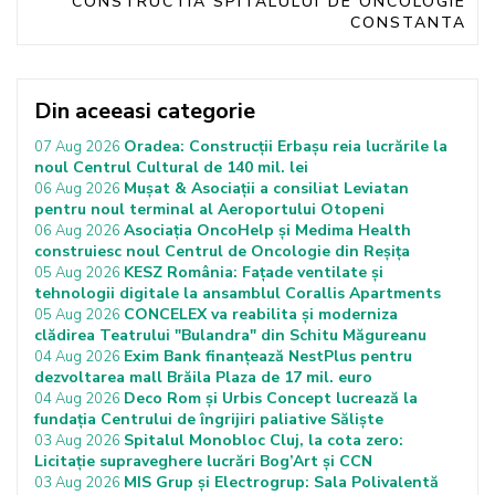
CONSTRUCTIA SPITALULUI DE ONCOLOGIE
CONSTANTA
Din aceeasi categorie
Oradea: Construcții Erbașu reia lucrările la
07 Aug 2026
noul Centrul Cultural de 140 mil. lei
Mușat & Asociații a consiliat Leviatan
06 Aug 2026
pentru noul terminal al Aeroportului Otopeni
Asociația OncoHelp și Medima Health
06 Aug 2026
construiesc noul Centrul de Oncologie din Reșița
KESZ România: Fațade ventilate și
05 Aug 2026
tehnologii digitale la ansamblul Corallis Apartments
CONCELEX va reabilita și moderniza
05 Aug 2026
clădirea Teatrului "Bulandra" din Schitu Măgureanu
Exim Bank finanțează NestPlus pentru
04 Aug 2026
dezvoltarea mall Brăila Plaza de 17 mil. euro
Deco Rom și Urbis Concept lucrează la
04 Aug 2026
fundația Centrului de îngrijiri paliative Săliște
Spitalul Monobloc Cluj, la cota zero:
03 Aug 2026
Licitație supraveghere lucrări Bog’Art și CCN
MIS Grup și Electrogrup: Sala Polivalentă
03 Aug 2026