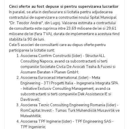
Cinci oferte au fost depuse si pentru supervizarea lucrarilor
In paralel, se afla in desfasurare si licitatia pentru adjudecarea
contractului de supervizare a constructiei noului Spital Municipal
"Dr. Teodor Andrei", din Lugoj. Valoarea estimata a contractului
de consultanta este cuprinsa intre 23,69 milioane de lei si 29,61
milioane de lei (fara TVA), durata de implementare a acestuia fiind
stabilita la 90 de luni.
Cele 5 asocieri de consultanti care au depus oferte pentru
participarea la licitatie sunt:
Asocierea Confirm Constructii (lider) - StructurALL
Consulting Napoca, avand ca subcontractanti si terti
companiile Societate Civila De Avocati Teaha & Fuzesi si
Assmann Beraten + Planen GmbH;
Asocierea Eurocerad International (lider) - Meta
Engineering - 3TI Progetti Italia - Ingegneria Integrata SPA
- Initiative Exclusiv Consulting Management, avand ca
subcontractanti si terti companiile Dek Assistance IE si
Davitravell;
Asocierea Tecnic Consulting Engineering Romania (lider) -
RomCapital Invest - Tumas Turk Muhendislik Musavirlik ve
Muteahhitlik;
Asocierea TPF Inginerie (lider) - TPF Engineering SAS -
TPF Ingenierie;