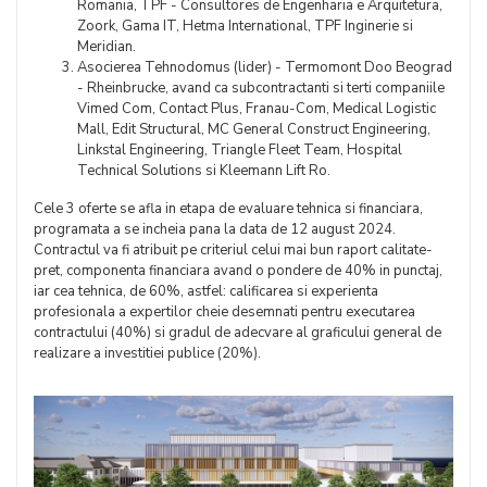
Romania, TPF - Consultores de Engenharia e Arquitetura,
Zoork, Gama IT, Hetma International, TPF Inginerie si
Meridian.
Asocierea Tehnodomus (lider) - Termomont Doo Beograd
- Rheinbrucke, avand ca subcontractanti si terti companiile
Vimed Com, Contact Plus, Franau-Com, Medical Logistic
Mall, Edit Structural, MC General Construct Engineering,
Linkstal Engineering, Triangle Fleet Team, Hospital
Technical Solutions si Kleemann Lift Ro.
Cele 3 oferte se afla in etapa de evaluare tehnica si financiara,
programata a se incheia pana la data de 12 august 2024.
Contractul va fi atribuit pe criteriul celui mai bun raport calitate-
pret, componenta financiara avand o pondere de 40% in punctaj,
iar cea tehnica, de 60%, astfel: calificarea si experienta
profesionala a expertilor cheie desemnati pentru executarea
contractului (40%) si gradul de adecvare al graficului general de
realizare a investitiei publice (20%).