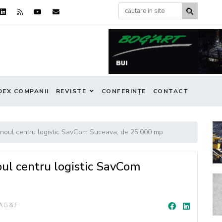
DEX COMPANII
REVISTE
CONFERINȚE
CONTACT
oul centru logistic SavCom Suceava, de 25.000 mp
l centru logistic SavCom
AG&F