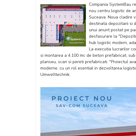
Compania SystemBau rea
nou centru logistic de a
Suceava. Noua cladire v
destinata depozitarii si 
unui anunt postat pe pag
desfasurare la "Depozit
hub logistic modern, ada
La executia lucrarilor 
si montarea a 4.100 mc de beton prefabricat, sub f
planseu, scari si pereti prefabricati. "Proiectul 
moderne, cu un rol esential in dezvoltarea logisti
Umwelttechnik.