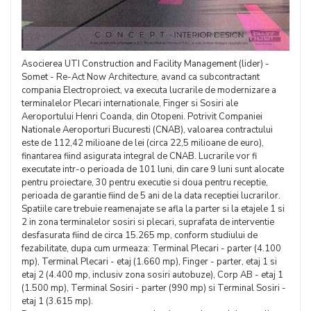
Asocierea UTI Construction and Facility Management (lider) -
Somet - Re-Act Now Architecture, avand ca subcontractant
compania Electroproiect, va executa lucrarile de modernizare a
terminalelor Plecari internationale, Finger si Sosiri ale
Aeroportului Henri Coanda, din Otopeni. Potrivit Companiei
Nationale Aeroporturi Bucuresti (CNAB), valoarea contractului
este de 112,42 milioane de lei (circa 22,5 milioane de euro),
finantarea fiind asigurata integral de CNAB. Lucrarile vor fi
executate intr-o perioada de 101 luni, din care 9 luni sunt alocate
pentru proiectare, 30 pentru executie si doua pentru receptie,
perioada de garantie fiind de 5 ani de la data receptiei lucrarilor.
Spatiile care trebuie reamenajate se afla la parter si la etajele 1 si
2 in zona terminalelor sosiri si plecari, suprafata de interventie
desfasurata fiind de circa 15.265 mp, conform studiului de
fezabilitate, dupa cum urmeaza: Terminal Plecari - parter (4.100
mp), Terminal Plecari - etaj (1.660 mp), Finger - parter, etaj 1 si
etaj 2 (4.400 mp, inclusiv zona sosiri autobuze), Corp AB - etaj 1
(1.500 mp), Terminal Sosiri - parter (990 mp) si Terminal Sosiri -
etaj 1 (3.615 mp).