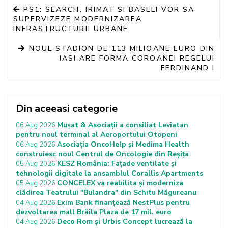
PS1: SEARCH, IRIMAT SI BASELI VOR SA
SUPERVIZEZE MODERNIZAREA
INFRASTRUCTURII URBANE
NOUL STADION DE 113 MILIOANE EURO DIN
IASI ARE FORMA COROANEI REGELUI
FERDINAND I
Din aceeasi categorie
Mușat & Asociații a consiliat Leviatan
06 Aug 2026
pentru noul terminal al Aeroportului Otopeni
Asociația OncoHelp și Medima Health
06 Aug 2026
construiesc noul Centrul de Oncologie din Reșița
KESZ România: Fațade ventilate și
05 Aug 2026
tehnologii digitale la ansamblul Corallis Apartments
CONCELEX va reabilita și moderniza
05 Aug 2026
clădirea Teatrului "Bulandra" din Schitu Măgureanu
Exim Bank finanțează NestPlus pentru
04 Aug 2026
dezvoltarea mall Brăila Plaza de 17 mil. euro
Deco Rom și Urbis Concept lucrează la
04 Aug 2026