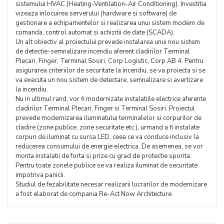
sistemului HVAC (Heating-Ventilation-Air Conditioning). Investitia
vizeaza inlocuirea serverului (hardware si software) de
gestionare a echipamentelor si realizarea unui sistem modern de
comanda, control automat si achizitii de date (SCADA).
Un alt obiectiv al proiectului prevede instalarea unui nou sistem
de detectie-semnalizare incendiu aferent cladirilor Terminal
Plecari, Finger, Terminal Sosiri, Corp Logistic, Corp AB 4. Pentru
asigurarea criteriilor de securitate la incendiu, se va proiecta si se
va executa un nou sistem de detectare, semnalizare si avertizare
la incendiu.
Nu in ultimul rand, vor fi modernizate instalatiile electrice aferente
cladirilor Terminal Plecari, Finger si Terminal Sosiri. Proiectul
prevede modernizarea iluminatului terminalelor si corpurilor de
cladire (zone publice, zone securitate etc.), urmand a fi instalate
corpuri de iluminat cu sursa LED, ceea ce va conduce inclusiv la
reducerea consumului de energie electrica. De asemenea, se vor
monta instalatii de forta si prize cu grad de protectie sporita.
Pentru toate zonele publice se va realiza iluminat de securitate
impotriva panicii.
Studiul de fezabilitate necesar realizarii lucrarilor de modernizare
a fost elaborat de compania Re-Act Now Architecture.