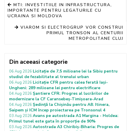
MTI: INVESTITIILE IN INFRASTRUCTURA,
IMPORTANTE PENTRU LEGATURILE CU
UCRAINA SI MOLDOVA
VIAROM SI ELECTROGRUP VOR CONSTRUI
PRIMUL TRONSON AL CENTURII
METROPOLITANE CLUJ
Din aceeasi categorie
Licitație de 7,5 milioane lei la Sibiu pentru
06 Aug 2026
studiul de fezabilitate al trenului urban
Licitație CFR pentru calea ferată Iași-
06 Aug 2026
Ungheni: 289 milioane lei pentru electrificare
Șantiere CFR: Progres al lucrărilor de
04 Aug 2026
modernizare la CF Caransebeș-Timișoara-Arad
Ședință la Chișinău pentru A8: Itinera,
04 Aug 2026
Saipem și ICM încep proiectarea pe Tronsonul 4
Avans pe autostrada A1 Margina - Holdea:
03 Aug 2026
Primul tunel este gata în proporție de 90%
Autostrada A3 Chiribiș-Biharia: Progres de
03 Aug 2026