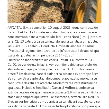
APAVITAL S.A. a semnat joi, 10 august 2023, doua contracte de
lucrari: IS-CL-01 - Extinderea sistemului de apa si canalizare in
zona metropolitana a municipiului Iasi - zona Nord (Lot 1), precum
si IS-CL-13 Extinderea sistemului de apa si canalizare in judetul
Iasi - axa 11 - Oteleni - Conducta Timisesti, ambele in cadrul
„Proiectului regional de dezvoltare a infrastructurii de apa si apa
uzata din judetul Iasi, in perioada 2014 -2020”.
Lucrarile de modernizare din cadrul Lotului 1 al contractului IS-
CL-01 se vor derula in Iasi si vor permite reabilitarea retelei de
alimentare cu apa pe o lungime de aprox. 9,5 km, inlocuirea a
peste 7 km de canalizare si extinderea acesteia cu aproape 6 km.
Se vor construi sapte statii de pompare apa uzata, impreuna cu
conductele de refulare aferente. Modernizarea infrastructurii de
apa uzata include si localitatile Dancu si Holboca, unde se va
extinde reteaua de apa menajera cu peste 2.6 km si se va infiinta o
statie de pompare apa uzata. De asemenea, cetatenii din Rediu si
Breazu vor beneficia de modernizarea canalizarii actuale, care se
va extinde cu peste 15 km si va include opt statii de pompare apa