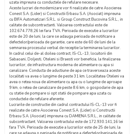
uzata impreuna cu conductele de refulare necesare.
Aceste lucrari de modernizare vor fi realizate de catre Asocierea
Conest S.A. (Lider) si Constructii Erbasu S.A. (Asociat) impreuna
cu BIFA Automatizari S.R.L. si Group Construct Bucovina S.R.L., in
calitate de subcontractanti. Valoarea contractului este de
102.674.778,26 lei fara TVA. Perioada de executie a lucrarilor
este de 20 de luni, la care se adauga perioada de notificare a
defectelor/perioada de garantie, care este de 60 de luni de la
semnarea procesului verbal de receptie la terminarea lucrarilor.
In cadrul celui de-al doilea contract, IS-CL-13, locuitorii din
Sabaoani, Doljesti, Oteleni si Braesti vor beneficia, la finalizarea
lucrarilor, de infrastructura moderna de alimentare cu apa si
canalizare. Conducta de aductiune de apa ce traverseaza aceste
localitati va avea o lungime de peste 31 km. Localitatea Oteleni va
avea o retea noua de alimentare cu apa cu o lungime de aproape
9 km, o retea de canalizare de peste 8.6 km, o gospodarie de apa
cu statie de pompare si opt statii de pompare apa uzata cu
conductele de refulare aferente.
Lucrarile de constructie din cadrul contractului IS-CL-13 vor fi
realizate de catre Asocierea Conest S.A. (Lider) si Constructii
Erbasu S.A. (Asociat) impreuna cu DAMIENA S.R.L., in calitate de
subcontractant. Valoarea contractului este de 172.930.141,16 lei
fara TVA. Perioada de executie a lucrarilor este de 25 de luni, la
care se adauga o perioada de notificare a defectelor/perioada de