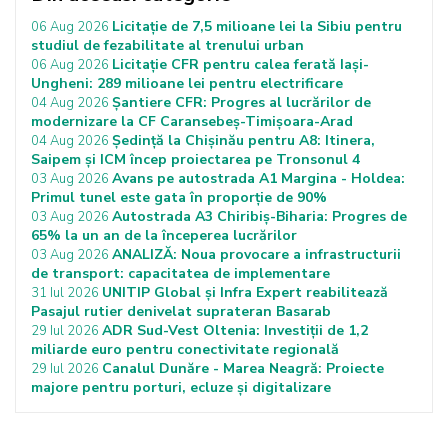
Licitație de 7,5 milioane lei la Sibiu pentru
06 Aug 2026
studiul de fezabilitate al trenului urban
Licitație CFR pentru calea ferată Iași-
06 Aug 2026
Ungheni: 289 milioane lei pentru electrificare
Șantiere CFR: Progres al lucrărilor de
04 Aug 2026
modernizare la CF Caransebeș-Timișoara-Arad
Ședință la Chișinău pentru A8: Itinera,
04 Aug 2026
Saipem și ICM încep proiectarea pe Tronsonul 4
Avans pe autostrada A1 Margina - Holdea:
03 Aug 2026
Primul tunel este gata în proporție de 90%
Autostrada A3 Chiribiș-Biharia: Progres de
03 Aug 2026
65% la un an de la începerea lucrărilor
ANALIZĂ: Noua provocare a infrastructurii
03 Aug 2026
de transport: capacitatea de implementare
UNITIP Global și Infra Expert reabilitează
31 Iul 2026
Pasajul rutier denivelat suprateran Basarab
ADR Sud-Vest Oltenia: Investiții de 1,2
29 Iul 2026
miliarde euro pentru conectivitate regională
Canalul Dunăre - Marea Neagră: Proiecte
29 Iul 2026
majore pentru porturi, ecluze și digitalizare