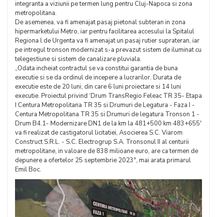
integranta a viziunii pe termen lung pentru Cluj-Napoca si zona
metropolitana.
De asemenea, va fi amenajat pasaj pietonal subteran in zona
hipermarketului Metro, iar pentru facilitarea accesului la Spitalul
Regiona l de Urgenta va fi amenajat un pasaj rutier suprateran, iar
pe intregul tronson modernizat s-a prevazut sistem de iluminat cu
telegestiune si sistem de canalizare pluviala.
„Odata incheiat contractul se va constitui garantia de buna
executie si se da ordinul de incepere a lucrarilor. Durata de
executie este de 20 luni, din care 6 luni proiectare si 14 luni
executie. Proiectul privind ‘Drum TransRegio Feleac TR 35- Etapa
I Centura Metropolitana TR 35 si Drumuri de Legatura - Faza I -
Centura Metropolitana TR 35 si Drumuri de legatura Tronson 1 -
Drum B4.1- Modernizare DN1 de la km la 481+500 km 483+655′
va fi realizat de castigatorul licitatiei, Asocierea S.C. Viarom
Construct S.R.L. - S.C. Electrogrup S.A. Tronsonul II al centurii
metropolitane, in valoare de 838 milioane euro, are ca termen de
depunere a ofertelor 25 septembrie 2023″, mai arata primarul
Emil Boc.