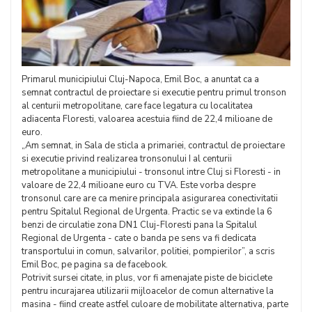
Primarul municipiului Cluj-Napoca, Emil Boc, a anuntat ca a
semnat contractul de proiectare si executie pentru primul tronson
al centurii metropolitane, care face legatura cu localitatea
adiacenta Floresti, valoarea acestuia fiind de 22,4 milioane de
euro.
„Am semnat, in Sala de sticla a primariei, contractul de proiectare
si executie privind realizarea tronsonului I al centurii
metropolitane a municipiului - tronsonul intre Cluj si Floresti - in
valoare de 22,4 milioane euro cu TVA. Este vorba despre
tronsonul care are ca menire principala asigurarea conectivitatii
pentru Spitalul Regional de Urgenta. Practic se va extinde la 6
benzi de circulatie zona DN1 Cluj-Floresti pana la Spitalul
Regional de Urgenta - cate o banda pe sens va fi dedicata
transportului in comun, salvarilor, politiei, pompierilor”, a scris
Emil Boc, pe pagina sa de facebook.
Potrivit sursei citate, in plus, vor fi amenajate piste de biciclete
pentru incurajarea utilizarii mijloacelor de comun alternative la
masina - fiind create astfel culoare de mobilitate alternativa, parte