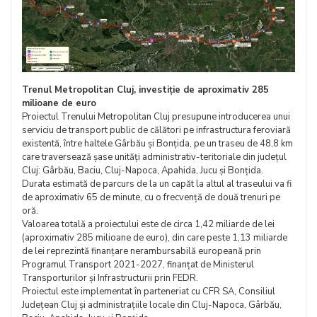
Trenul Metropolitan Cluj, investiție de aproximativ 285
milioane de euro
Proiectul Trenului Metropolitan Cluj presupune introducerea unui
serviciu de transport public de călători pe infrastructura feroviară
existentă, între haltele Gârbău și Bonțida, pe un traseu de 48,8 km
care traversează șase unități administrativ-teritoriale din județul
Cluj: Gârbău, Baciu, Cluj-Napoca, Apahida, Jucu și Bonțida.
Durata estimată de parcurs de la un capăt la altul al traseului va fi
de aproximativ 65 de minute, cu o frecvență de două trenuri pe
oră.
Valoarea totală a proiectului este de circa 1,42 miliarde de lei
(aproximativ 285 milioane de euro), din care peste 1,13 miliarde
de lei reprezintă finanțare nerambursabilă europeană prin
Programul Transport 2021-2027, finanțat de Ministerul
Transporturilor și Infrastructurii prin FEDR.
Proiectul este implementat în parteneriat cu CFR SA, Consiliul
Județean Cluj și administrațiile locale din Cluj-Napoca, Gârbău,