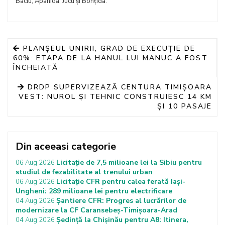
Baciu, Apahida, Jucu și Bonțida.
PLANȘEUL UNIRII, GRAD DE EXECUȚIE DE
60%: ETAPA DE LA HANUL LUI MANUC A FOST
ÎNCHEIATĂ
DRDP SUPERVIZEAZĂ CENTURA TIMIȘOARA
VEST: NUROL ȘI TEHNIC CONSTRUIESC 14 KM
ȘI 10 PASAJE
Din aceeasi categorie
Licitație de 7,5 milioane lei la Sibiu pentru
06 Aug 2026
studiul de fezabilitate al trenului urban
Licitație CFR pentru calea ferată Iași-
06 Aug 2026
Ungheni: 289 milioane lei pentru electrificare
Șantiere CFR: Progres al lucrărilor de
04 Aug 2026
modernizare la CF Caransebeș-Timișoara-Arad
Ședință la Chișinău pentru A8: Itinera,
04 Aug 2026