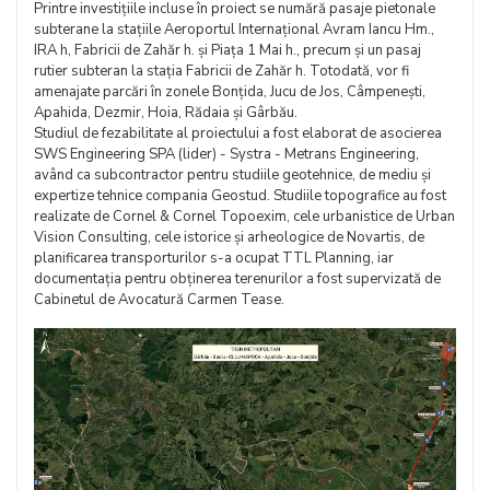
Printre investițiile incluse în proiect se numără pasaje pietonale
subterane la stațiile Aeroportul Internațional Avram Iancu Hm.,
IRA h, Fabricii de Zahăr h. și Piața 1 Mai h., precum și un pasaj
rutier subteran la stația Fabricii de Zahăr h. Totodată, vor fi
amenajate parcări în zonele Bonțida, Jucu de Jos, Câmpenești,
Apahida, Dezmir, Hoia, Rădaia și Gârbău.
Studiul de fezabilitate al proiectului a fost elaborat de asocierea
SWS Engineering SPA (lider) - Systra - Metrans Engineering,
având ca subcontractor pentru studiile geotehnice, de mediu și
expertize tehnice compania Geostud. Studiile topografice au fost
realizate de Cornel & Cornel Topoexim, cele urbanistice de Urban
Vision Consulting, cele istorice și arheologice de Novartis, de
planificarea transporturilor s-a ocupat TTL Planning, iar
documentația pentru obținerea terenurilor a fost supervizată de
Cabinetul de Avocatură Carmen Tease.