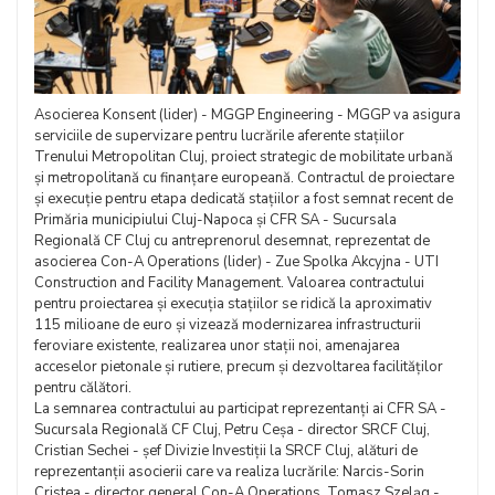
Asocierea Konsent (lider) - MGGP Engineering - MGGP va asigura
serviciile de supervizare pentru lucrările aferente stațiilor
Trenului Metropolitan Cluj, proiect strategic de mobilitate urbană
și metropolitană cu finanțare europeană. Contractul de proiectare
și execuție pentru etapa dedicată stațiilor a fost semnat recent de
Primăria municipiului Cluj-Napoca și CFR SA - Sucursala
Regională CF Cluj cu antreprenorul desemnat, reprezentat de
asocierea Con-A Operations (lider) - Zue Spolka Akcyjna - UTI
Construction and Facility Management. Valoarea contractului
pentru proiectarea și execuția stațiilor se ridică la aproximativ
115 milioane de euro și vizează modernizarea infrastructurii
feroviare existente, realizarea unor stații noi, amenajarea
acceselor pietonale și rutiere, precum și dezvoltarea facilităților
pentru călători.
La semnarea contractului au participat reprezentanți ai CFR SA -
Sucursala Regională CF Cluj, Petru Ceșa - director SRCF Cluj,
Cristian Sechei - șef Divizie Investiții la SRCF Cluj, alături de
reprezentanții asocierii care va realiza lucrările: Narcis-Sorin
Cristea - director general Con-A Operations, Tomasz Szeląg -