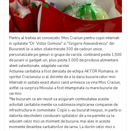
Pentru al treilea an consecutiv, Mos Craciun pentru copiii internati
in spitalele "Dr. Victor Gomoiu" si "Grigore Alexandrescu" din
Bucuresti le-a adus zilele trecute 300 de cadouri unice,
personalizate pe genuri si grupe de varsta, continand peste 1,500
de jucarii si gadget-uri, plus peste 3.000 de produse alimentare
atent selectionate, adaptate varstei.
Actiunea caritabila a fost derulata de echipa AKTOR Romania, in
spiritul Craciunului si al dorintei de a le darui bucurie celor mici
internati in spitale exact atunci cand urmeaza sa vina Mos Craciun,
astfel ca surpriza Mosului a fost intampinata cu mare bucurie de
cei mici.
"Ne bucuram ca am reusit sa asiguram continuitatea aceste
activitati caritabile menite sa sublinieze implicarea companiei de
infrastructura in comunitate. Copiii s-au bucurat nespus, in parte si
datorita deschiderii conducerii spitalelor de a ne permite sa le
aducem celor mici un moment de bucurie, mai ales in aceste
momente dinaintea sarbatorilor de iarna. La dorim celor mici o