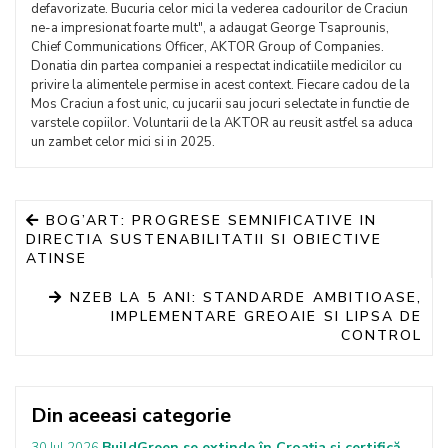
defavorizate. Bucuria celor mici la vederea cadourilor de Craciun
ne-a impresionat foarte mult", a adaugat George Tsaprounis,
Chief Communications Officer, AKTOR Group of Companies.
Donatia din partea companiei a respectat indicatiile medicilor cu
privire la alimentele permise in acest context. Fiecare cadou de la
Mos Craciun a fost unic, cu jucarii sau jocuri selectate in functie de
varstele copiilor. Voluntarii de la AKTOR au reusit astfel sa aduca
un zambet celor mici si in 2025.
BOG’ART: PROGRESE SEMNIFICATIVE IN
DIRECTIA SUSTENABILITATII SI OBIECTIVE
ATINSE
NZEB LA 5 ANI: STANDARDE AMBITIOASE,
IMPLEMENTARE GREOAIE SI LIPSA DE
CONTROL
Din aceeasi categorie
BuildGreen se extinde în Croația și certifică
30 Iul 2026