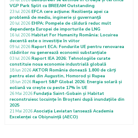
VGP Park Split cu BREEAM Outstanding
EFCA cere acțiune: Reziliența apei ca
23 Iul 2026
problemă de mediu, inginerie și guvernanță
EHPA: Pompele de căldură reduc mult
20 Iul 2026
dependența Europei de importurile de LNG
Habitat For Humanity România: Locuirea
16 Iul 2026
decentă este o investiție în viitor
Raport ECA: Fondurile UE pentru renovarea
09 Iul 2026
clădirilor nu generează economii substanțiale
Raport IEA 2026: Tehnologiile curate
03 Iul 2026
constituie noua economie industrială globală
AKTOR România donează 1.800 de cărți
18 Iun 2026
pentru elevi din Augustin, Homorod și Rupea
Raport S&P Global 2026: Energia solară și
18 Iun 2026
eoliană va crește cu peste 17% în UE
Fundația Saint-Gobain și Habitat
26 Mai 2026
reconstruiesc locuințe în Broșteni după inundațiile din
2025
Asociația Leviatan lansează Academia
21 Mai 2026
Excelenței ca Obișnuință (AECO)