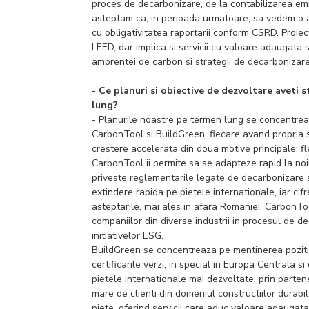
proces de decarbonizare, de la contabilizarea emi
asteptam ca, in perioada urmatoare, sa vedem o a
cu obligativitatea raportarii conform CSRD. Proie
LEED, dar implica si servicii cu valoare adaugata 
amprentei de carbon si strategii de decarbonizare
- Ce planuri si obiective de dezvoltare aveti s
lung?
- Planurile noastre pe termen lung se concentrea
CarbonTool si BuildGreen, fiecare avand propria 
crestere accelerata din doua motive principale: flex
CarbonTool ii permite sa se adapteze rapid la noile
priveste reglementarile legate de decarbonizare si
extindere rapida pe pietele internationale, iar ci
asteptarile, mai ales in afara Romaniei. CarbonToo
companiilor din diverse industrii in procesul de d
initiativelor ESG.
BuildGreen se concentreaza pe mentinerea pozitiei
certificarile verzi, in special in Europa Centrala 
pietele internationale mai dezvoltate, prin parte
mare de clienti din domeniul constructiilor durabi
piete, oferind servicii care aduc valoare adaugata