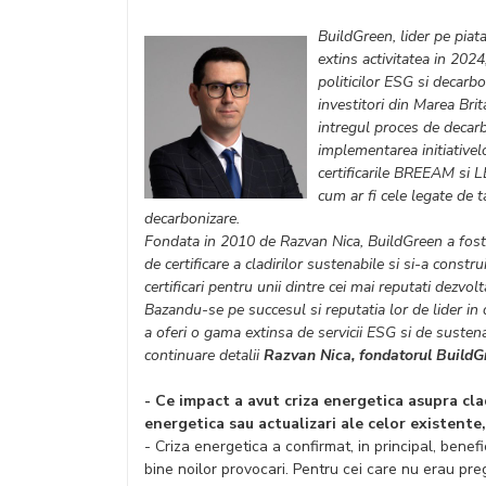
BuildGreen, lider pe piata
extins activitatea in 20
politicilor ESG si decarbo
investitori din Marea Brit
intregul proces de decarbo
implementarea initiativel
certificarile BREEAM si L
cum ar fi cele legate de 
decarbonizare.
Fondata in 2010 de Razvan Nica, BuildGreen a fost
de certificare a cladirilor sustenabile si si-a const
certificari pentru unii dintre cei mai reputati dezvol
Bazandu-se pe succesul si reputatia lor de lider in
a oferi o gama extinsa de servicii ESG si de sustena
continuare detalii
Razvan Nica, fondatorul BuildG
- Ce impact a avut criza energetica asupra cla
energetica sau actualizari ale celor existente
- Criza energetica a confirmat, in principal, benefi
bine noilor provocari. Pentru cei care nu erau pre