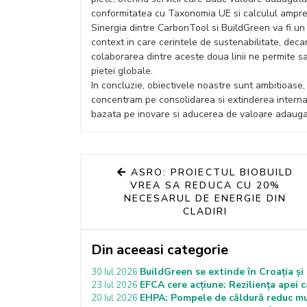
conformitatea cu Taxonomia UE si calculul ampre
Sinergia dintre CarbonTool si BuildGreen va fi un
context in care cerintele de sustenabilitate, dec
colaborarea dintre aceste doua linii ne permite sa
pietei globale.
In concluzie, obiectivele noastre sunt ambitioase,
concentram pe consolidarea si extinderea internat
bazata pe inovare si aducerea de valoare adaugata 
ASRO: PROIECTUL BIOBUILD
VREA SA REDUCA CU 20%
NECESARUL DE ENERGIE DIN
CLADIRI
Din aceeasi categorie
BuildGreen se extinde în Croația ș
30 Iul 2026
EFCA cere acțiune: Reziliența apei 
23 Iul 2026
EHPA: Pompele de căldură reduc mu
20 Iul 2026