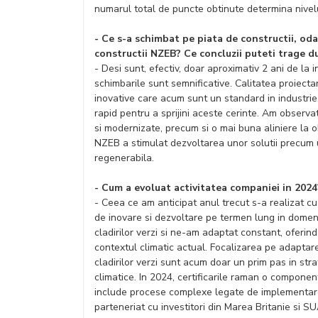
numarul total de puncte obtinute determina nivelu
- Ce s-a schimbat pe piata de constructii, oda
constructii NZEB? Ce concluzii puteti trage d
- Desi sunt, efectiv, doar aproximativ 2 ani de la
schimbarile sunt semnificative. Calitatea proiecta
inovative care acum sunt un standard in industrie.
rapid pentru a sprijini aceste cerinte. Am observat
si modernizate, precum si o mai buna aliniere la ob
NZEB a stimulat dezvoltarea unor solutii precum u
regenerabila.
- Cum a evoluat activitatea companiei in 2024
- Ceea ce am anticipat anul trecut s-a realizat cu
de inovare si dezvoltare pe termen lung in domeniu
cladirilor verzi si ne-am adaptat constant, oferind s
contextul climatic actual. Focalizarea pe adaptare
cladirilor verzi sunt acum doar un prim pas in stra
climatice. In 2024, certificarile raman o componen
include procese complexe legate de implementarea 
parteneriat cu investitori din Marea Britanie si SU