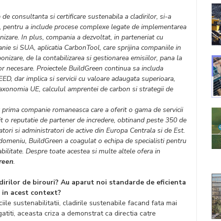
 de consultanta si certificare sustenabila a cladirilor, si-a
24, pentru a include procese complexe legate de implementarea
nizare. In plus, compania a dezvoltat, in parteneriat cu
anie si SUA, aplicatia CarbonTool, care sprijina companiile in
nizare, de la contabilizarea si gestionarea emisiilor, pana la
or necesare. Proiectele BuildGreen continua sa includa
EED, dar implica si servicii cu valoare adaugata superioara,
taxonomia UE, calculul amprentei de carbon si strategii de
 prima companie romaneasca care a oferit o gama de servicii
ruit o reputatie de partener de incredere, obtinand peste 350 de
tatori si administratori de active din Europa Centrala si de Est.
 domeniu, BuildGreen a coagulat o echipa de specialisti pentru
bilitate. Despre toate acestea si multe altele ofera in
reen
.
dirilor de birouri? Au aparut noi standarde de eficienta
, in acest context?
ciile sustenabilitatii, cladirile sustenabile facand fata mai
gatiti, aceasta criza a demonstrat ca directia catre