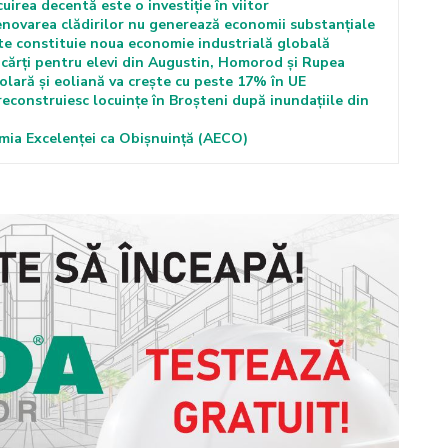
rea decentă este o investiție în viitor
novarea clădirilor nu generează economii substanțiale
te constituie noua economie industrială globală
ărți pentru elevi din Augustin, Homorod și Rupea
lară și eoliană va crește cu peste 17% în UE
econstruiesc locuințe în Broșteni după inundațiile din
mia Excelenței ca Obișnuință (AECO)