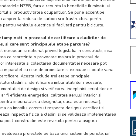
tandardele NZEB, fara a renunta la beneficiile iluminatului
fortul si productivitatea ocupantilor. Se pune accent pe
r cu amprenta redusa de carbon si infrastructura pentru
 pentru vehicule electrice si facilitati pentru biciclete.
ntampinati in procesul de certificare a cladirilor de
s, si care sunt principalele etape parcurse?
el european si national privind legislatia in constructii, insa
ea ce reprezinta o provocare majora in procesul de
ilor interesate si colectarea documentatiei necesare pot
a in paralel cu cele de proiectare si executie si poate varia
 certificare. Acesta include trei etape principale:
ui cladirii si identificarea imbunatatirilor necesare;
entatiei de design si verificarea indeplinirii cerintelor de
r fi eficienta energetica, calitatea aerului interior si
entru imbunatatirea designului, daca este necesar);
rma ca imobilul construit respecta designul certificat si
izeaza inspectia fizica a cladirii si se valideaza implementarea
tia post-constructie este revizuita pentru a asigura
 evalueaza proiectele pe baza unui sistem de puncte, iar