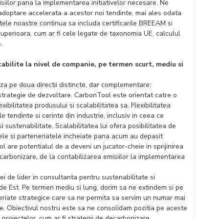
siilor pana la implementarea initiativelor necesare. Ne
doptare accelerata a acestor noi tendinte, mai ales odata
ctele noastre continua sa includa certificarile BREEAM si
superioara, cum ar fi cele legate de taxonomia UE, calculul
.
tabilite la nivel de companie, pe termen scurt, mediu si
za pe doua directii distincte, dar complementare:
strategie de dezvoltare. CarbonTool este orientat catre o
ibilitatea produsului si scalabilitatea sa. Flexibilitatea
 tendinte si cerinte din industrie, inclusiv in ceea ce
 sustenabilitate. Scalabilitatea lui ofera posibilitatea de
frele si parteneriatele incheiate pana acum au depasit
l are potentialul de a deveni un jucator-cheie in sprijinirea
ecarbonizare, de la contabilizarea emisiilor la implementarea
 de lider in consultanta pentru sustenabilitate si
si de Est. Pe termen mediu si lung, dorim sa ne extindem si pe
neriate strategice care sa ne permita sa servim un numar mai
le. Obiectivul nostru este sa ne consolidam pozitia pe aceste
 proiectelor, cum ar fi strategii de decarbonizare,