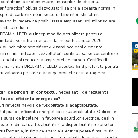
 contribuie la implementarea masurilor de eficienta
iar "practica" obliga dezvoltatorii sa preia aceasta norma in
 spre decarbonizare in sectorul birourilor, stimuland
vand in vedere ca posibilitatea amplasarii solutiilor solare
onibila redusa.
BREEAM si LEED, au inceput sa fie actualizate pentru a
andarde vor intra in vigoare la inceputul anului 2025.
 s-au schimbat semnificativ, vizand aceleasi elemente
e in ce mai ridicate. Dezvoltatorii continua sa se concentreze
ustenabile si reducerea amprentei de carbon. Certificarile
Romania raman BREEAM si LEED, acestea fiind preferate pentru
tru valoarea pe care o adauga proiectelor in atragerea
iri de birouri, in contextul necesitatii de rezilienta
tate si eficienta energetica?
ri reflecta nevoia de flexibilitate si adaptabilitate,
tul pus pe eficienta energetica si sustenabilitate. O directie
 sursa de incalzire, in favoarea solutiilor electrice, desi in
ere din cauza fezabilitatii si a disponibilitatii resurselor.
tru Romania, in timp ce energia electrica poate fi mai putin
 tendinta este reducerea suprafetelor vitrate pentru a creste