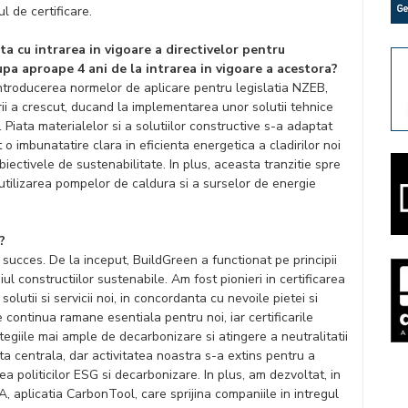
l de certificare.
ta cu intrarea in vigoare a directivelor pentru
upa aproape 4 ani de la intrarea in vigoare a acestora?
 introducerea normelor de aplicare pentru legislatia NZEB,
rii a crescut, ducand la implementarea unor solutii tehnice
 Piata materialelor si a solutiilor constructive s-a adaptat
 o imbunatatire clara in eficienta energetica a cladirilor noi
iectivele de sustenabilitate. In plus, aceasta tranzitie spre
tilizarea pompelor de caldura si a surselor de energie
?
 succes. De la inceput, BuildGreen a functionat pe principii
l constructiilor sustenabile. Am fost pionieri in certificarea
olutii si servicii noi, in concordanta cu nevoile pietei si
 continua ramane esentiala pentru noi, iar certificarile
tegiile mai ample de decarbonizare si atingere a neutralitatii
ta centrala, dar activitatea noastra s-a extins pentru a
politicilor ESG si decarbonizare. In plus, am dezvoltat, in
A, aplicatia CarbonTool, care sprijina companiile in intregul