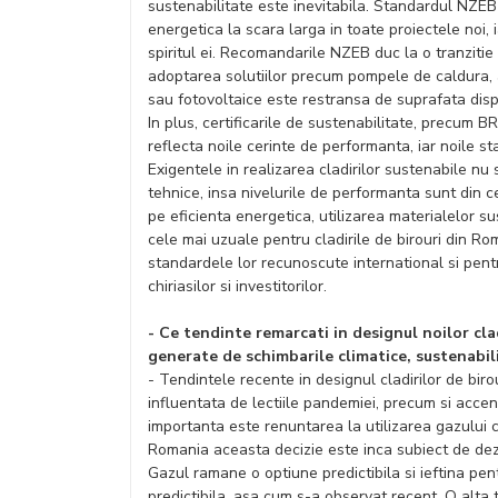
sustenabilitate este inevitabila. Standardul NZEB
energetica la scara larga in toate proiectele noi, 
spiritul ei. Recomandarile NZEB duc la o tranzitie
adoptarea solutiilor precum pompele de caldura, a
sau fotovoltaice este restransa de suprafata disp
In plus, certificarile de sustenabilitate, precum 
reflecta noile cerinte de performanta, iar noile st
Exigentele in realizarea cladirilor sustenabile nu
tehnice, insa nivelurile de performanta sunt din c
pe eficienta energetica, utilizarea materialelor s
cele mai uzuale pentru cladirile de birouri din 
standardele lor recunoscute international si pen
chiriasilor si investitorilor.
- Ce tendinte remarcati in designul noilor clad
generate de schimbarile climatice, sustenabili
- Tendintele recente in designul cladirilor de birou
influentata de lectiile pandemiei, precum si accen
importanta este renuntarea la utilizarea gazului ca
Romania aceasta decizie este inca subiect de dezbat
Gazul ramane o optiune predictibila si ieftina pen
predictibila, asa cum s-a observat recent. O alta