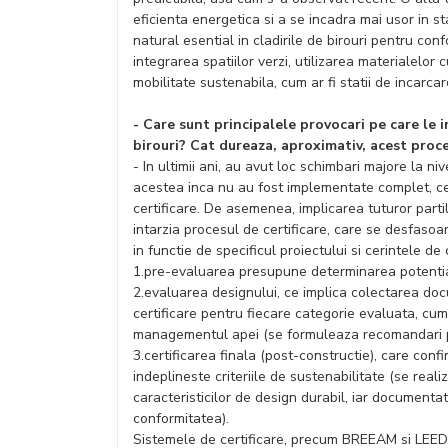
eficienta energetica si a se incadra mai usor in s
natural esential in cladirile de birouri pentru con
integrarea spatiilor verzi, utilizarea materialelo
mobilitate sustenabila, cum ar fi statii de incarcare
- Care sunt principalele provocari pe care le i
birouri? Cat dureaza, aproximativ, acest proce
- In ultimii ani, au avut loc schimbari majore la niv
acestea inca nu au fost implementate complet, ce
certificare. De asemenea, implicarea tuturor part
intarzia procesul de certificare, care se desfasoar
in functie de specificul proiectului si cerintele de
1.pre-evaluarea presupune determinarea potentialul
2.evaluarea designului, ce implica colectarea docum
certificare pentru fiecare categorie evaluata, cum a
managementul apei (se formuleaza recomandari p
3.certificarea finala (post-constructie), care confi
indeplineste criteriile de sustenabilitate (se real
caracteristicilor de design durabil, iar documenta
conformitatea).
Sistemele de certificare, precum BREEAM si LEED,