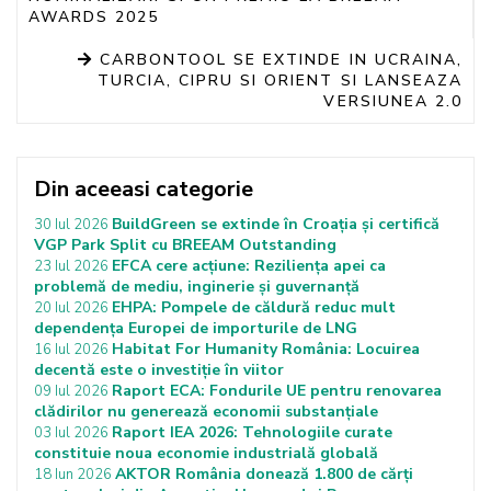
AWARDS 2025
CARBONTOOL SE EXTINDE IN UCRAINA,
TURCIA, CIPRU SI ORIENT SI LANSEAZA
VERSIUNEA 2.0
Din aceeasi categorie
BuildGreen se extinde în Croația și certifică
30 Iul 2026
VGP Park Split cu BREEAM Outstanding
EFCA cere acțiune: Reziliența apei ca
23 Iul 2026
problemă de mediu, inginerie și guvernanță
EHPA: Pompele de căldură reduc mult
20 Iul 2026
dependența Europei de importurile de LNG
Habitat For Humanity România: Locuirea
16 Iul 2026
decentă este o investiție în viitor
Raport ECA: Fondurile UE pentru renovarea
09 Iul 2026
clădirilor nu generează economii substanțiale
Raport IEA 2026: Tehnologiile curate
03 Iul 2026
constituie noua economie industrială globală
AKTOR România donează 1.800 de cărți
18 Iun 2026