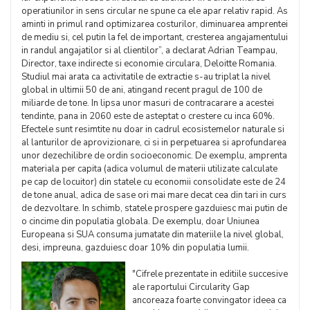
operatiunilor in sens circular ne spune ca ele apar relativ rapid. As
aminti in primul rand optimizarea costurilor, diminuarea amprentei
de mediu si, cel putin la fel de important, cresterea angajamentului
in randul angajatilor si al clientilor”, a declarat Adrian Teampau,
Director, taxe indirecte si economie circulara, Deloitte Romania.
Studiul mai arata ca activitatile de extractie s-au triplat la nivel
global in ultimii 50 de ani, atingand recent pragul de 100 de
miliarde de tone. In lipsa unor masuri de contracarare a acestei
tendinte, pana in 2060 este de asteptat o crestere cu inca 60%.
Efectele sunt resimtite nu doar in cadrul ecosistemelor naturale si
al lanturilor de aprovizionare, ci si in perpetuarea si aprofundarea
unor dezechilibre de ordin socioeconomic. De exemplu, amprenta
materiala per capita (adica volumul de materii utilizate calculate
pe cap de locuitor) din statele cu economii consolidate este de 24
de tone anual, adica de sase ori mai mare decat cea din tari in curs
de dezvoltare. In schimb, statele prospere gazduiesc mai putin de
o cincime din populatia globala. De exemplu, doar Uniunea
Europeana si SUA consuma jumatate din materiile la nivel global,
desi, impreuna, gazduiesc doar 10% din populatia lumii.
"Cifrele prezentate in editiile succesive
ale raportului Circularity Gap
ancoreaza foarte convingator ideea ca