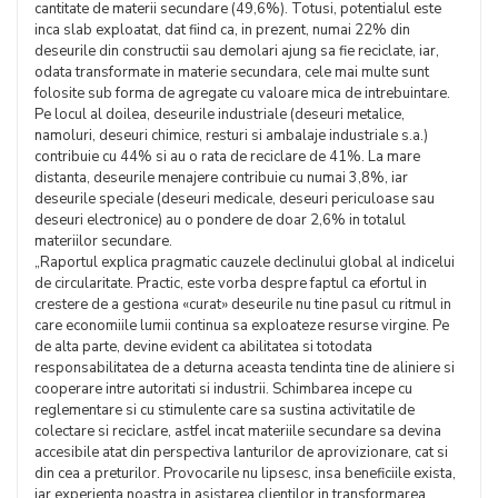
cantitate de materii secundare (49,6%). Totusi, potentialul este
inca slab exploatat, dat fiind ca, in prezent, numai 22% din
deseurile din constructii sau demolari ajung sa fie reciclate, iar,
odata transformate in materie secundara, cele mai multe sunt
folosite sub forma de agregate cu valoare mica de intrebuintare.
Pe locul al doilea, deseurile industriale (deseuri metalice,
namoluri, deseuri chimice, resturi si ambalaje industriale s.a.)
contribuie cu 44% si au o rata de reciclare de 41%. La mare
distanta, deseurile menajere contribuie cu numai 3,8%, iar
deseurile speciale (deseuri medicale, deseuri periculoase sau
deseuri electronice) au o pondere de doar 2,6% in totalul
materiilor secundare.
„Raportul explica pragmatic cauzele declinului global al indicelui
de circularitate. Practic, este vorba despre faptul ca efortul in
crestere de a gestiona «curat» deseurile nu tine pasul cu ritmul in
care economiile lumii continua sa exploateze resurse virgine. Pe
de alta parte, devine evident ca abilitatea si totodata
responsabilitatea de a deturna aceasta tendinta tine de aliniere si
cooperare intre autoritati si industrii. Schimbarea incepe cu
reglementare si cu stimulente care sa sustina activitatile de
colectare si reciclare, astfel incat materiile secundare sa devina
accesibile atat din perspectiva lanturilor de aprovizionare, cat si
din cea a preturilor. Provocarile nu lipsesc, insa beneficiile exista,
iar experienta noastra in asistarea clientilor in transformarea