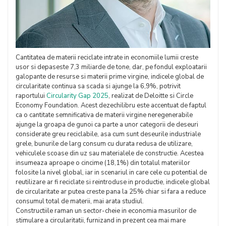
Cantitatea de materii reciclate intrate in economiile lumii creste
usor si depaseste 7,3 miliarde de tone, dar, pe fondul exploatarii
galopante de resurse si materii prime virgine, indicele global de
circularitate continua sa scada si ajunge la 6,9%, potrivit
raportului
Circularity Gap 2025
, realizat de Deloitte si Circle
Economy Foundation. Acest dezechilibru este accentuat de faptul
ca o cantitate semnificativa de materii virgine neregenerabile
ajunge la groapa de gunoi ca parte a unor categorii de deseuri
considerate greu reciclabile, asa cum sunt deseurile industriale
grele, bunurile de larg consum cu durata redusa de utilizare,
vehiculele scoase din uz sau materialele de constructie. Acestea
insumeaza aproape o cincime (18,1%) din totalul materiilor
folosite la nivel global, iar in scenariul in care cele cu potential de
reutilizare ar fi reciclate si reintroduse in productie, indicele global
de circularitate ar putea creste pana la 25% chiar si fara a reduce
consumul total de materii, mai arata studiul.
Constructiile raman un sector-cheie in economia masurilor de
stimulare a circularitatii, furnizand in prezent cea mai mare