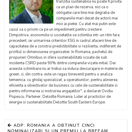
tranzitia sustenabila nu poate fi privita
ca un plan de rezerva, nici ca o
obligatie care tine mai degraba de
companiile mari decat de actorii mai
mici ai pietei. Cu atat mai putin este
cazul sa o privim ca pe un impediment pentru crestere.
Dimpotriva, economiile si societatile se schimba intr-un ritm fara
precedent, iar urmarirea criteriilor ESG in cadrul afacerii tine de
capacitatea de a construi predictibilitate si rezilienta, indiferent de
profilul si dimensiunea organizatiei. In Romania, pachetul de
propuneri Omnibus in sfera sustenabilitatii scoate de sub
incidenta CSRD peste 90% dintre companiile vizate initial. Dar
aceasta schimbare nu ar trebui sa induca descurajare in materie de
green, ci, din contra, este un ragaz binevenit pentru o analiza
temeinica, cu ghidaj specializat, a operatiunilor, pentru alinierea
eficienta a obiectivelor de business cu cele de sustenabilitate si
pentru informarea si instruirea angajatilor", a declarat Ovidiu
Popescu, Partener, Deloitte Romania, Lider al practicilor de
energie si sustenabilitate Deloitte South Eastern Europe.
ADP: ROMANIA A OBTINUT CINCI
NOMINALIZARI SI UN PREMIU LA BREEAM