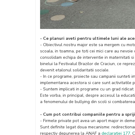
- Ce planuri aveti pentru ultimele luni ale ace
- Obiectivul nostru major este sa mergem cu moto
scoala, in toamna, pe toti cei mici care au nevoie 
consolidam echipa de interventie in maternitati si 
binelui la Festivalul Brazilor de Craciun, ce repre
devenit etalonul solidaritatii sociale.
- In ce programe, proiecte sau campanii sunteti i
implementarea acestora si care sunt activitatile p
- Suntem implicati in programe cu un grad ridicat
Este vorba, in principal, despre accesul la educat
a fenomenului de bullying din scoli si combaterea
- Cum pot contribui companiile pentru a sprij
- Firmele private pot avea un aport major in demer
Sunt definite legat doua mecanisme: redirectionar
respectiv depunerea la ANAF a
declaratiei 177
. 