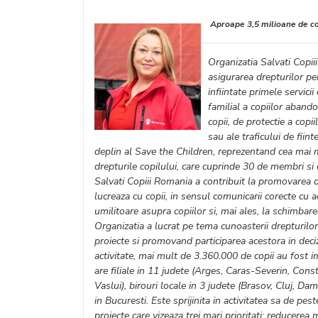
Aproape 3,5 milioane de co
Organizatia Salvati Copii
asigurarea drepturilor pent
infiintate primele servici
familial a copiilor abando
copii, de protectie a copi
sau ale traficului de fi
deplin al Save the Children, reprezentand cea mai
drepturile copilului, care cuprinde 30 de membri si 
Salvati Copiii Romania a contribuit la promovarea dis
lucreaza cu copii, in sensul comunicarii corecte cu ac
umilitoare asupra copiilor si, mai ales, la schimbarea
Organizatia a lucrat pe tema cunoasterii drepturilor 
proiecte si promovand participarea acestora in decizi
activitate, mai mult de 3.360.000 de copii au fost i
are filiale in 11 judete (Arges, Caras-Severin, Con
Vaslui), birouri locale in 3 judete (Brasov, Cluj, Da
in Bucuresti. Este sprijinita in activitatea sa de pes
proiecte care vizeaza trei mari prioritati: reducerea mo