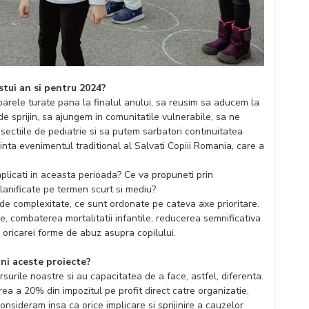
stui an si pentru 2024?
arele turate pana la finalul anului, sa reusim sa aducem la
de sprijin, sa ajungem in comunitatile vulnerabile, sa ne
sectiile de pediatrie si sa putem sarbatori continuitatea
zinta evenimentul traditional al Salvati Copiii Romania, care a
mplicati in aceasta perioada? Ce va propuneti prin
lanificate pe termen scurt si mediu?
 de complexitate, ce sunt ordonate pe cateva axe prioritare.
ie, combaterea mortalitatii infantile, reducerea semnificativa
 oricarei forme de abuz asupra copilului.
ini aceste proiecte?
surile noastre si au capacitatea de a face, astfel, diferenta.
ea a 20% din impozitul pe profit direct catre organizatie,
Consideram insa ca orice implicare si sprijinire a cauzelor