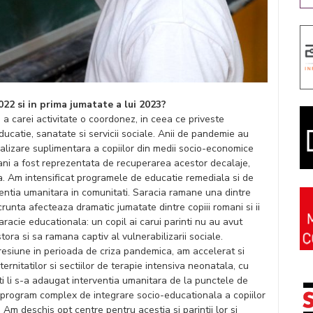
022 si in prima jumatate a lui 2023?
 a carei activitate o coordonez, in ceea ce priveste
 educatie, sanatate si servicii sociale. Anii de pandemie au
inalizare suplimentara a copiilor din medii socio-economice
 ani a fost reprezentata de recuperarea acestor decalaje,
a. Am intensificat programele de educatie remediala si de
ventia umanitara in comunitati. Saracia ramane una dintre
runta afecteaza dramatic jumatate dintre copiii romani si ii
racie educationala: un copil ai carui parinti nu au avut
ra si sa ramana captiv al vulnerabilizarii sociale.
resiune in perioada de criza pandemica, am accelerat si
ernitatilor si sectiilor de terapie intensiva neonatala, cu
i li s-a adaugat interventia umanitara de la punctele de
ui program complex de integrare socio-educationala a copiilor
. Am deschis opt centre pentru acestia si parintii lor si