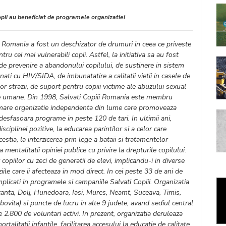
pii au beneficiat de programele organizatiei
i Romania a fost un deschizator de drumuri in ceea ce priveste
ru cei mai vulnerabili copii. Astfel, la initiativa sa au fost
i de prevenire a abandonului copilului, de sustinere in sistem
nati cu HIV/SIDA, de imbunatatire a calitatii vietii in casele de
ilor strazii, de suport pentru copiii victime ale abuzului sexual
inte umane. Din 1998, Salvati Copiii Romania este membru
 mare organizatie independenta din lume care promoveaza
desfasoara programe in peste 120 de tari. In ultimii ani,
ciplinei pozitive, la educarea parintilor si a celor care
estia, la interzicerea prin lege a bataii si tratamentelor
 mentalitatii opiniei publice cu privire la drepturile copilului.
copiilor cu zeci de generatii de elevi, implicandu-i in diverse
ile care ii afecteaza in mod direct. In cei peste 33 de ani de
mplicati in programele si campaniile Salvati Copiii. Organizatia
stanta, Dolj, Hunedoara, Iasi, Mures, Neamt, Suceava, Timis,
mbovita) si puncte de lucru in alte 9 judete, avand sediul central
te 2.800 de voluntari activi. In prezent, organizatia deruleaza
rtalitatii infantile, facilitarea accesului la educatie de calitate