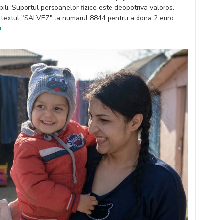
bili. Suportul persoanelor fizice este deopotriva valoros.
u textul "SALVEZ" la numarul 8844 pentru a dona 2 euro
i
.