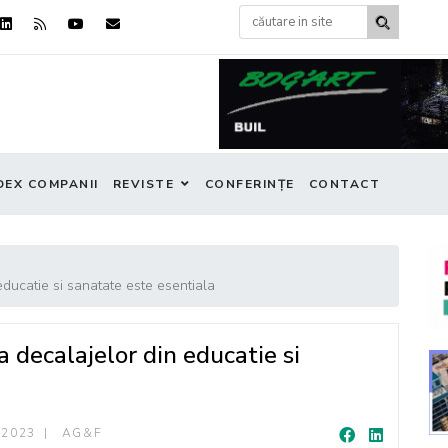
DEX COMPANII
REVISTE
CONFERINȚE
CONTACT
ducatie si sanatate este esentiala
 decalajelor din educatie si
 2023
AG&F