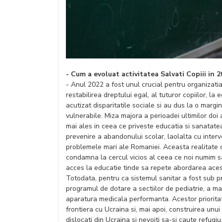
- Cum a evoluat activitatea Salvati Copiii in 2
- Anul 2022 a fost unul crucial pentru organizatia
restabilirea dreptului egal, al tuturor copiilor, la
acutizat disparitatile sociale si au dus la o marg
vulnerabile. Miza majora a perioadei ultimilor doi
mai ales in ceea ce priveste educatia si sanatate
prevenire a abandonului scolar, laolalta cu inter
problemele mari ale Romaniei. Aceasta realitate c
condamna la cercul vicios al ceea ce noi numim sa
acces la educatie tinde sa repete abordarea acesto
Totodata, pentru ca sistemul sanitar a fost sub p
programul de dotare a sectiilor de pediatrie, a mat
aparatura medicala performanta. Acestor prioritat
frontiera cu Ucraina si, mai apoi, construirea un
dislocati din Ucraina si nevoiti sa-si caute refugiu