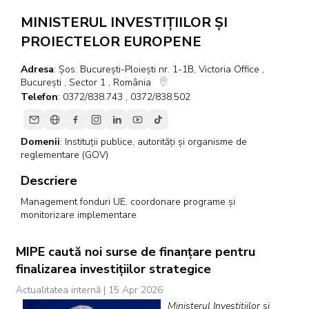
MINISTERUL INVESTIȚIILOR ȘI
PROIECTELOR EUROPENE
Adresa
: Șos. București-Ploiești nr. 1-1B, Victoria Office ,
București , Sector 1 , România
Telefon
: 0372/838.743 , 0372/838.502
Domenii
:
Instituții publice, autorități și organisme de
reglementare (GOV)
Descriere
Management fonduri UE, coordonare programe și
monitorizare implementare
MIPE caută noi surse de finanțare pentru
finalizarea investițiilor strategice
Actualitatea internă | 15 Apr 2026
Ministerul Investițiilor și