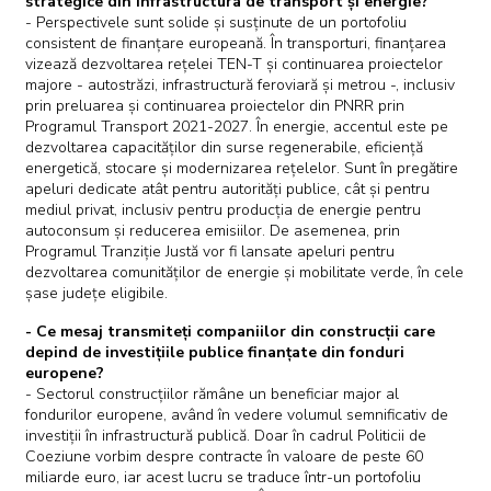
strategice din infrastructura de transport și energie?
- Perspectivele sunt solide și susținute de un portofoliu
consistent de finanțare europeană. În transporturi, finanțarea
vizează dezvoltarea rețelei TEN-T și continuarea proiectelor
majore - autostrăzi, infrastructură feroviară și metrou -, inclusiv
prin preluarea și continuarea proiectelor din PNRR prin
Programul Transport 2021-2027. În energie, accentul este pe
dezvoltarea capacităților din surse regenerabile, eficiență
energetică, stocare și modernizarea rețelelor. Sunt în pregătire
apeluri dedicate atât pentru autorități publice, cât și pentru
mediul privat, inclusiv pentru producția de energie pentru
autoconsum și reducerea emisiilor. De asemenea, prin
Programul Tranziție Justă vor fi lansate apeluri pentru
dezvoltarea comunităților de energie și mobilitate verde, în cele
șase județe eligibile.
- Ce mesaj transmiteți companiilor din construcții care
depind de investițiile publice finanțate din fonduri
europene?
- Sectorul construcțiilor rămâne un beneficiar major al
fondurilor europene, având în vedere volumul semnificativ de
investiții în infrastructură publică. Doar în cadrul Politicii de
Coeziune vorbim despre contracte în valoare de peste 60
miliarde euro, iar acest lucru se traduce într-un portofoliu