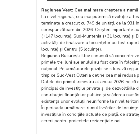
Regiunea Vest: Cea mai mare creștere a număru
La nivel regional, cea mai puternică evoluție a f
terminate a crescut cu 749 de unități, de la 931 î
corespunzătoare din 2026. Creșteri importante au 
(+147 locuințe), Sud-Muntenia (+31 locuințe) și Bu
activității de finalizare a locuințelor au fost rap
locuințe) și Centru (5 locuințe).
Regiunea București-Ilfov continuă să concentreze 
primele trei luni ale anului au fost date în folosi
național. Pe următoarele poziții se situează regiu
timp ce Sud-Vest Oltenia deține cea mai redusă po
Datele din primul trimestru al anului 2026 indică o 
principal de investițiile private și de dezvoltările
contribuției finanțărilor publice și scăderea număr
existența unor evoluții neuniforme la nivel teritori
În perioada următoare, ritmul livrărilor de locuin
investițiile în condițiile actuale de piață, de stra
cererii pentru proiectele rezidențiale noi.