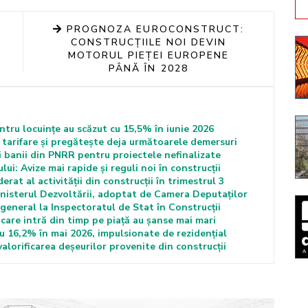
PROGNOZA EUROCONSTRUCT:
CONSTRUCȚIILE NOI DEVIN
MOTORUL PIEȚEI EUROPENE
PÂNĂ ÎN 2028
entru locuințe au scăzut cu 15,5% în iunie 2026
tarifare și pregătește deja următoarele demersuri
i banii din PNRR pentru proiectele nefinalizate
i: Avize mai rapide și reguli noi în construcții
at al activității din construcții în trimestrul 3
nisterul Dezvoltării, adoptat de Camera Deputaților
general la Inspectoratul de Stat în Construcții
care intră din timp pe piață au șanse mai mari
cu 16,2% în mai 2026, impulsionate de rezidențial
alorificarea deșeurilor provenite din construcții