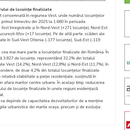
lui de locuințe finalizate
ost consemnată în regiunea Vest, unde numărul locuințelor
n primul trimestru din 2025 la 1.680 în perioada
fost înregistrate și în Nord-Vest (+271 locuințe), Nord-Est
curești-Ilfov (+17 locuințe). Pe de altă parte, scăderi ale
ortate în Sud-Vest Oltenia (-177 locuințe), Sud-Est (-119
cea mai mare parte a locuințelor finalizate din România. În
nță 3.827 de locuințe, reprezentând 32,2% din totalul
nile Vest (14,2%), Nord-Vest (12,8%) și Nord-Est (11,7%), în
ndere, de doar 4,2% din totalul locuințelor finalizate.
relativă stabilitate a pieței rezidențiale, susținută în
 din afara marilor centre urbane. În același timp, reducerea
ului de locuințe finalizate în unele regiuni evidențiază
al.
țe va depinde de capacitatea dezvoltatorilor de a menține
tegiile urbanistice din marile orașe, precum și de evoluția