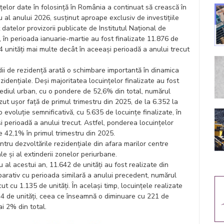
elor date în folosință în România a continuat să crească în
u al anului 2026, susținut aproape exclusiv de investițiile
t datelor provizorii publicate de Institutul Național de
), în perioada ianuarie-martie au fost finalizate 11.876 de
4 unități mai multe decât în aceeași perioadă a anului trecut
ii de rezidență arată o schimbare importantă în dinamica
ezidențiale. Deși majoritatea locuințelor finalizate au fost
mediul urban, cu o pondere de 52,6% din total, numărul
ut ușor față de primul trimestru din 2025, de la 6.352 la
 o evoluție semnificativă, cu 5.635 de locuințe finalizate, în
i perioadă a anului trecut. Astfel, ponderea locuințelor
de 42,1% în primul trimestru din 2025.
tru dezvoltările rezidențiale din afara marilor centre
le și al extinderii zonelor periurbane.
ru al acestui an, 11.642 de unități au fost realizate din
arativ cu perioada similară a anului precedent, numărul
cut cu 1.135 de unități. În același timp, locuințele realizate
34 de unități, ceea ce înseamnă o diminuare cu 221 de
i 2% din total.