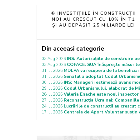
INVESTIȚIILE ÎN CONSTRUCȚII
NOI AU CRESCUT CU 10% ÎN T1
ȘI AU DEPĂȘIT 25 MILIARDE LEI
Din aceeasi categorie
INS: Autorizațiile de construire p
03 Aug 2026
COFACE: SUA înăsprește măsurile 
03 Aug 2026
MDLPA va recupera de la beneficiar
31 Iul 2026
Senatul a adoptat Codul Urbanismulu
31 Iul 2026
INS: Managerii estimează avans moder
30 Iul 2026
Codul Urbanismului, elaborat de Mi
29 Iul 2026
Valeria Enache este noul inspector 
28 Iul 2026
Reconstrucția Ucrainei: Companiile 
27 Iul 2026
Lucrările de construcții au crescut 
24 Iul 2026
Centrele de Aport Voluntar susțin v
17 Iul 2026