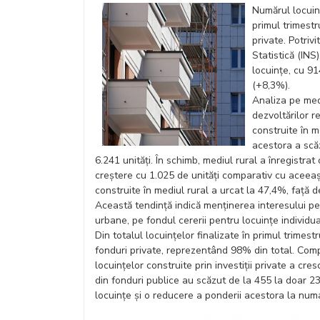
Numărul locuinț
primul trimestr
private. Potrivi
Statistică (INS
locuințe, cu 91
(+8,3%).
Analiza pe med
dezvoltărilor r
construite în 
acestora a scăz
6.241 unități. În schimb, mediul rural a înregistrat
creștere cu 1.025 de unități comparativ cu aceeaș
construite în mediul rural a urcat la 47,4%, față 
Această tendință indică menținerea interesului pen
urbane, pe fondul cererii pentru locuințe individua
Din totalul locuințelor finalizate în primul trimest
fonduri private, reprezentând 98% din total. Comp
locuințelor construite prin investiții private a cres
din fonduri publice au scăzut de la 455 la doar 2
locuințe și o reducere a ponderii acestora la numa