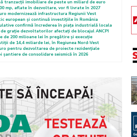
ă tranzacții imobiliare de peste un miliard de euro
00 mp, aflate în dezvoltare, vor fi livrate în 2027
euro modernizează infrastructura Regiunii Vest
ic european și continuă investițiile în România
lative confirmă încrederea în piața industrială locala
de grație dezvoltatorilor afectați de blocajul ANCPI
 de 200 milioane lei în pregătire și execuție
tiții de 14,4 miliarde lei, în Regiunea Nord-Vest
euro pentru dezvoltarea de proiecte rezidențiale
 șantiere de consolidare seismică în 2026