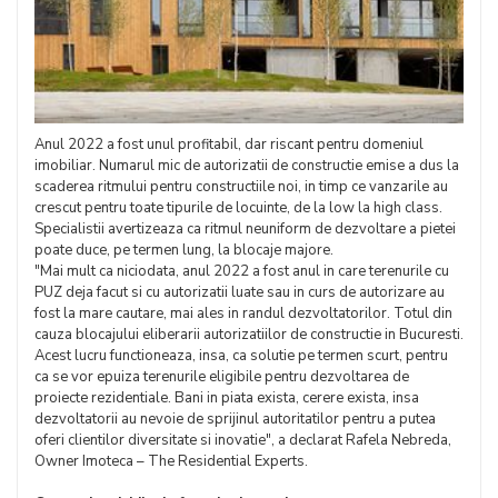
Anul 2022 a fost unul profitabil, dar riscant pentru domeniul
imobiliar. Numarul mic de autorizatii de constructie emise a dus la
scaderea ritmului pentru constructiile noi, in timp ce vanzarile au
crescut pentru toate tipurile de locuinte, de la low la high class.
Specialistii avertizeaza ca ritmul neuniform de dezvoltare a pietei
poate duce, pe termen lung, la blocaje majore.
"Mai mult ca niciodata, anul 2022 a fost anul in care terenurile cu
PUZ deja facut si cu autorizatii luate sau in curs de autorizare au
fost la mare cautare, mai ales in randul dezvoltatorilor. Totul din
cauza blocajului eliberarii autorizatiilor de constructie in Bucuresti.
Acest lucru functioneaza, insa, ca solutie pe termen scurt, pentru
ca se vor epuiza terenurile eligibile pentru dezvoltarea de
proiecte rezidentiale. Bani in piata exista, cerere exista, insa
dezvoltatorii au nevoie de sprijinul autoritatilor pentru a putea
oferi clientilor diversitate si inovatie", a declarat Rafela Nebreda,
Owner Imoteca – The Residential Experts.