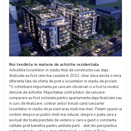
Noi tendinte in materie de achizitie rezidentiala
Achizitiile locuintelor in stadiu final de constructie sau deja
finalizate au fost cele mai cautate in 2022, chiar daca exista o mica
diferenta fata de oferta de pret a locuintelor in stadiu de proiect.
"O schimbare importanta pe care am observat-o a fost la nivelul
deciziei de achizitie. Majoritatea contractelor de vanzare-
cumparare au fost incheiate pentru apartamente deja finalizate sau
in curs de finalizare, contrar anilor trecuti cand vanzarile
locuintelor in stadiu de proiect erau mult mai mari. Putem spune ca
vorbim despre un public mult mai educat, despre o piata care a
evoluat din toate punctele de vedere si care a gasit o constanta
calitate-pret benefica pentru ambele parti - atat din perspectiva