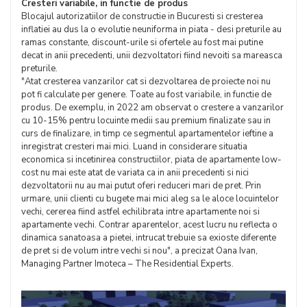
Cresteri variabile, in functie de produs
Blocajul autorizatiilor de constructie in Bucuresti si cresterea
inflatiei au dus la o evolutie neuniforma in piata - desi preturile au
ramas constante, discount-urile si ofertele au fost mai putine
decat in anii precedenti, unii dezvoltatori fiind nevoiti sa mareasca
preturile.
"Atat cresterea vanzarilor cat si dezvoltarea de proiecte noi nu
pot fi calculate per genere. Toate au fost variabile, in functie de
produs. De exemplu, in 2022 am observat o crestere a vanzarilor
cu 10-15% pentru locuinte medii sau premium finalizate sau in
curs de finalizare, in timp ce segmentul apartamentelor ieftine a
inregistrat cresteri mai mici. Luand in considerare situatia
economica si incetinirea constructiilor, piata de apartamente low-
cost nu mai este atat de variata ca in anii precedenti si nici
dezvoltatorii nu au mai putut oferi reduceri mari de pret. Prin
urmare, unii clienti cu bugete mai mici aleg sa le aloce locuintelor
vechi, cererea fiind astfel echilibrata intre apartamente noi si
apartamente vechi. Contrar aparentelor, acest lucru nu reflecta o
dinamica sanatoasa a pietei, intrucat trebuie sa exioste diferente
de pret si de volum intre vechi si nou", a precizat Oana Ivan,
Managing Partner Imoteca – The Residential Experts.