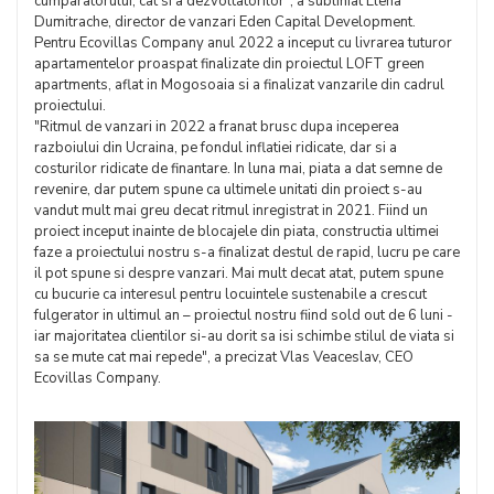
cumparatorului, cat si a dezvoltatorilor", a subliniat Elena
Dumitrache, director de vanzari Eden Capital Development.
Pentru Ecovillas Company anul 2022 a inceput cu livrarea tuturor
apartamentelor proaspat finalizate din proiectul LOFT green
apartments, aflat in Mogosoaia si a finalizat vanzarile din cadrul
proiectului.
"Ritmul de vanzari in 2022 a franat brusc dupa inceperea
razboiului din Ucraina, pe fondul inflatiei ridicate, dar si a
costurilor ridicate de finantare. In luna mai, piata a dat semne de
revenire, dar putem spune ca ultimele unitati din proiect s-au
vandut mult mai greu decat ritmul inregistrat in 2021. Fiind un
proiect inceput inainte de blocajele din piata, constructia ultimei
faze a proiectului nostru s-a finalizat destul de rapid, lucru pe care
il pot spune si despre vanzari. Mai mult decat atat, putem spune
cu bucurie ca interesul pentru locuintele sustenabile a crescut
fulgerator in ultimul an – proiectul nostru fiind sold out de 6 luni -
iar majoritatea clientilor si-au dorit sa isi schimbe stilul de viata si
sa se mute cat mai repede", a precizat Vlas Veaceslav, CEO
Ecovillas Company.