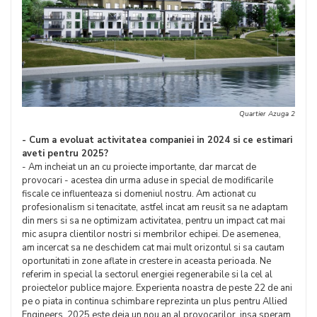
Quartier Azuga 2
- Cum a evoluat activitatea companiei in 2024 si ce estimari
aveti pentru 2025?
- Am incheiat un an cu proiecte importante, dar marcat de
provocari - acestea din urma aduse in special de modificarile
fiscale ce influenteaza si domeniul nostru. Am actionat cu
profesionalism si tenacitate, astfel incat am reusit sa ne adaptam
din mers si sa ne optimizam activitatea, pentru un impact cat mai
mic asupra clientilor nostri si membrilor echipei. De asemenea,
am incercat sa ne deschidem cat mai mult orizontul si sa cautam
oportunitati in zone aflate in crestere in aceasta perioada. Ne
referim in special la sectorul energiei regenerabile si la cel al
proiectelor publice majore. Experienta noastra de peste 22 de ani
pe o piata in continua schimbare reprezinta un plus pentru Allied
Engineers. 2025 este deja un nou an al provocarilor, insa speram