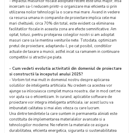
- Impactul masurilor fiscale adoptate recent este unul major, insa
incercam sa-l reducem printr-o organizare mai eficienta si prin
utilizarea noilor tehnologii la o scara mai mare. Avand in vedere
ca resursa umana in companiile de proiectare implica cele mai
mari cheltuieli, circa 70% din total, este evident ca eliminarea
facilitatilor fiscale in aceasta zona are efecte semnificative. Am
optat, totusi, pentru protejarea colegilor nostri si am adoptat
masuri care sa le mentina veniturile nete. Totodata, optimizam
pretul de proiectare, adaptandu-l, pe cat posibil, conditiilor
actuale de taxare a muncii, astfel incat sa ramanem in continuare
competitivi si atractivi pe piata.
- Cum vedeti evolutia activitatii din domeniul de proiectare
si constructii la inceputul anului 2025?
- Vorbim tot mai mult in domeniul nostru despre aplicarea
solutiilor de inteligenta artificiala. Nu credem ca acestea vor
ajunge sa inlocuiasca complet munca noastra, dar in mod cert ne
vor ajuta sa o eficientizam. In curand, aplicatiile software de
proiectare vor integra inteligenta artificiala, iar acest lucru va
imbunatati calitatea si mai ales viteza cu care lucram.
Una dintre tendintele la care suntem in permanenta aliniati este
constituita de implementarea materialelor avansate si a
tehnologiilor moderne. Ne referim la materiale ce asigura
durabilitatea, eficienta energetica, siguranta si sustenabilitatea