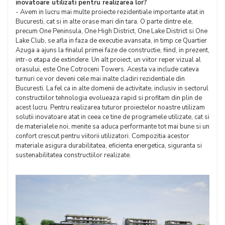
inovatoare utilizati pentru realizarea lor?
- Avem in lucru mai multe proiecte rezidentiale importante atat in
Bucuresti, cat si in alte orase mari din tara. O parte dintre ele,
precum One Peninsula, One High District, One Lake District si One
Lake Club, se afla in faza de executie avansata, in timp ce Quartier
Azuga a ajuns la finalul primei faze de constructie, fiind, in prezent,
intr-o etapa de extindere. Un alt proiect, un viitor reper vizual al
orasului, este One Cotroceni Towers. Acesta va include cateva
turnuri ce vor deveni cele mai inalte cladiri rezidentiale din
Bucuresti. La fel ca in alte domenii de activitate, inclusiv in sectorul
constructiilor tehnologia evolueaza rapid si profitam din plin de
acest lucru. Pentru realizarea tuturor proiectelor noastre utilizam
solutii inovatoare atat in ceea ce tine de programele utilizate, cat si
de materialele noi, menite sa aduca performante tot mai bune si un
confort crescut pentru viitorii utilizatori. Compozitia acestor
materiale asigura durabilitatea, eficienta energetica, siguranta si
sustenabilitatea constructiilor realizate.