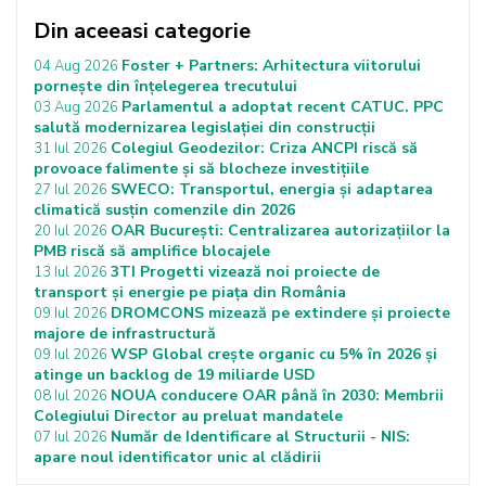
Din aceeasi categorie
Foster + Partners: Arhitectura viitorului
04 Aug 2026
pornește din înțelegerea trecutului
Parlamentul a adoptat recent CATUC. PPC
03 Aug 2026
salută modernizarea legislației din construcții
Colegiul Geodezilor: Criza ANCPI riscă să
31 Iul 2026
provoace falimente și să blocheze investițiile
SWECO: Transportul, energia și adaptarea
27 Iul 2026
climatică susțin comenzile din 2026
OAR București: Centralizarea autorizațiilor la
20 Iul 2026
PMB riscă să amplifice blocajele
3TI Progetti vizează noi proiecte de
13 Iul 2026
transport și energie pe piața din România
DROMCONS mizează pe extindere și proiecte
09 Iul 2026
majore de infrastructură
WSP Global crește organic cu 5% în 2026 și
09 Iul 2026
atinge un backlog de 19 miliarde USD
NOUA conducere OAR până în 2030: Membrii
08 Iul 2026
Colegiului Director au preluat mandatele
Număr de Identificare al Structurii - NIS:
07 Iul 2026
apare noul identificator unic al clădirii