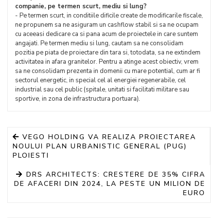
companie, pe termen scurt, mediu si lung?
- Pe termen scurt, in conditiile dificile create de modificarile fiscale,
ne propunem sa ne asiguram un cashflow stabil si sa ne ocupam
cu aceeasi dedicare ca si pana acum de proiectele in care suntem
angajati. Pe termen mediu si lung, cautam sa ne consolidam
pozitia pe piata de proiectare din tara si, totodata, sa ne extindem
activitatea in afara granitelor. Pentru a atinge acest obiectiv, vrem
sa ne consolidam prezenta in domenii cu mare potential, cum ar fi
sectorul energetic, in special cel al energiei regenerabile, cel
industrial sau cel public (spitale, unitati si facilitati militare sau
sportive, in zona de infrastructura portuara).
VEGO HOLDING VA REALIZA PROIECTAREA
NOULUI PLAN URBANISTIC GENERAL (PUG)
PLOIESTI
DRS ARCHITECTS: CRESTERE DE 35% CIFRA
DE AFACERI DIN 2024, LA PESTE UN MILION DE
EURO