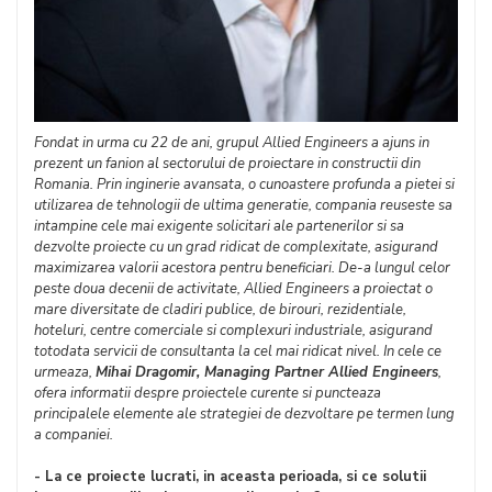
Fondat in urma cu 22 de ani, grupul Allied Engineers a ajuns in
prezent un fanion al sectorului de proiectare in constructii din
Romania. Prin inginerie avansata, o cunoastere profunda a pietei si
utilizarea de tehnologii de ultima generatie, compania reuseste sa
intampine cele mai exigente solicitari ale partenerilor si sa
dezvolte proiecte cu un grad ridicat de complexitate, asigurand
maximizarea valorii acestora pentru beneficiari. De-a lungul celor
peste doua decenii de activitate, Allied Engineers a proiectat o
mare diversitate de cladiri publice, de birouri, rezidentiale,
hoteluri, centre comerciale si complexuri industriale, asigurand
totodata servicii de consultanta la cel mai ridicat nivel. In cele ce
urmeaza,
Mihai Dragomir, Managing Partner Allied Engineers
,
ofera informatii despre proiectele curente si puncteaza
principalele elemente ale strategiei de dezvoltare pe termen lung
a companiei.
- La ce proiecte lucrati, in aceasta perioada, si ce solutii