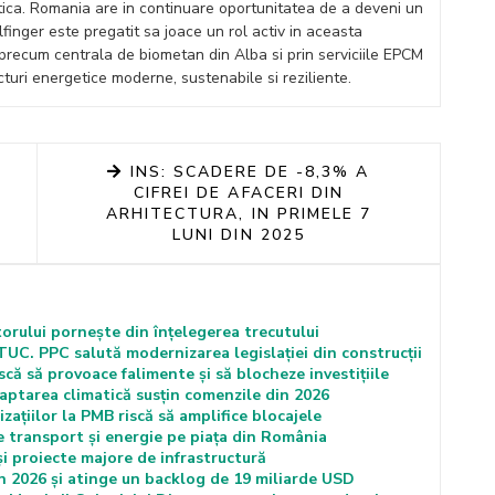
etica. Romania are in continuare oportunitatea de a deveni un
ilfinger este pregatit sa joace un rol activ in aceasta
 precum centrala de biometan din Alba si prin serviciile EPCM
cturi energetice moderne, sustenabile si reziliente.
INS: SCADERE DE -8,3% A
CIFREI DE AFACERI DIN
ARHITECTURA, IN PRIMELE 7
LUNI DIN 2025
torului pornește din înțelegerea trecutului
C. PPC salută modernizarea legislației din construcții
că să provoace falimente și să blocheze investițiile
ptarea climatică susțin comenzile din 2026
ațiilor la PMB riscă să amplifice blocajele
e transport și energie pe piața din România
proiecte majore de infrastructură
 2026 și atinge un backlog de 19 miliarde USD