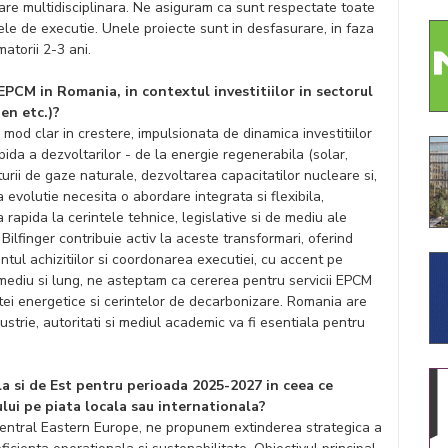
nare multidisciplinara. Ne asiguram ca sunt respectate toate
ele de executie. Unele proiecte sunt in desfasurare, in faza
matorii 2-3 ani.
 EPCM in Romania, in contextul investitiilor in sectorul
en etc.)?
mod clar in crestere, impulsionata de dinamica investitiilor
pida a dezvoltarilor - de la energie regenerabila (solar,
turii de gaze naturale, dezvoltarea capacitatilor nucleare si,
 evolutie necesita o abordare integrata si flexibila,
rapida la cerintele tehnice, legislative si de mediu ale
, Bilfinger contribuie activ la aceste transformari, oferind
ntul achizitiilor si coordonarea executiei, cu accent pe
n mediu si lung, ne asteptam ca cererea pentru servicii EPCM
tei energetice si cerintelor de decarbonizare. Romania are
dustrie, autoritati si mediul academic va fi esentiala pentru
a si de Est pentru perioada 2025-2027 in ceea ce
lui pe piata locala sau internationala?
Central Eastern Europe, ne propunem extinderea strategica a