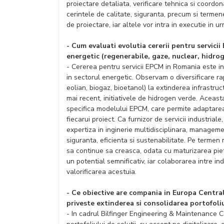
proiectare detaliata, verificare tehnica si coordo
cerintele de calitate, siguranta, precum si termen
de proiectare, iar altele vor intra in executie in ur
- Cum evaluati evolutia cererii pentru servicii
energetic (regenerabile, gaze, nuclear, hidrog
- Cererea pentru servicii EPCM in Romania este in 
in sectorul energetic. Observam o diversificare ra
eolian, biogaz, bioetanol) la extinderea infrastruc
mai recent, initiativele de hidrogen verde. Aceasta
specifica modelului EPCM, care permite adaptarea 
fiecarui proiect. Ca furnizor de servicii industriale
expertiza in inginerie multidisciplinara, manageme
siguranta, eficienta si sustenabilitate. Pe terme
sa continue sa creasca, odata cu maturizarea pie
un potential semnificativ, iar colaborarea intre in
valorificarea acestuia.
- Ce obiective are compania in Europa Central
priveste extinderea si consolidarea portofoliu
- In cadrul Bilfinger Engineering & Maintenance 