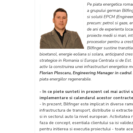
Pe piata energetica roman
a grupului german Bilfing
si solutii EPCM (Enginee
precum: petrol si gaze, e
de ani de experienta loca
proiecte medii si mari, i
proceselor pentru a creste
Bilfinger sustine tranziti
bioetanol, energie eoliana si solara, anticipand crest
strategice in Romania si Europa Centrala si de Est. 
activ la construirea unei infrastructuri energetice m
Florian Ploscaru, Engineering Manager in cadrul
piata energiilor regenerabile.
- In ce piete sunteti in prezent cel mai activi s
implementare si calendarul acestor contract
- In prezent, Bilfinger este implicat in diverse ra
infrastructura de transport, distributie si extract
si in sectorul auto la nivel european. Activitate
faza de concept, esentiala clientului sa isi valid
pentru initierea si executia proiectului - toate a