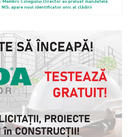
Membrii Colegiului Director au preluat mandatele
 NIS: apare noul identificator unic al clădirii