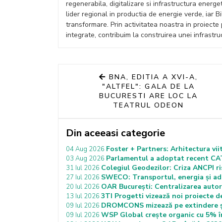
regenerabila, digitalizare si infrastructura energ
lider regional in productia de energie verde, iar B
transformare. Prin activitatea noastra in proiecte
integrate, contribuim la construirea unei infrastru
BNA, EDITIA A XVI-A,
"ALTFEL": GALA DE LA
BUCURESTI ARE LOC LA
TEATRUL ODEON
Din aceeasi categorie
Foster + Partners: Arhitectura vii
04 Aug 2026
Parlamentul a adoptat recent CATU
03 Aug 2026
Colegiul Geodezilor: Criza ANCPI ris
31 Iul 2026
SWECO: Transportul, energia și ada
27 Iul 2026
OAR București: Centralizarea autoriz
20 Iul 2026
3TI Progetti vizează noi proiecte d
13 Iul 2026
DROMCONS mizează pe extindere și 
09 Iul 2026
WSP Global crește organic cu 5% în
09 Iul 2026