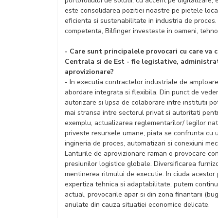
portofoliului de solutii, cu accent pe digitalizare,
este consolidarea pozitiei noastre pe pietele loca
eficienta si sustenabilitate in industria de proces.
competenta, Bilfinger investeste in oameni, tehno
- Care sunt principalele provocari cu care va 
Centrala si de Est - fie legislative, administr
aprovizionare?
- In executia contractelor industriale de amploar
abordare integrata si flexibila. Din punct de veder
autorizare si lipsa de colaborare intre institutii p
mai stransa intre sectorul privat si autoritati pen
exemplu, actualizarea reglementarilor/ legilor na
priveste resursele umane, piata se confrunta cu un
ingineria de proces, automatizari si conexiuni mec
Lanturile de aprovizionare raman o provocare const
presiunilor logistice globale. Diversificarea furniz
mentinerea ritmului de executie. In ciuda acestor 
expertiza tehnica si adaptabilitate, putem contin
actual, provocarile apar si din zona finantarii (bu
anulate din cauza situatiei economice delicate.