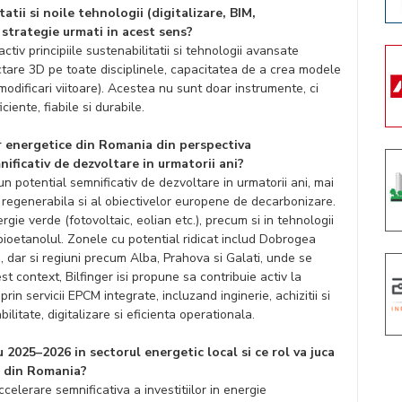
tatii si noile tehnologii (digitalizare, BIM,
 strategie urmati in acest sens?
activ principiile sustenabilitatii si tehnologii avansate
ctare 3D pe toate disciplinele, capacitatea de a crea modele
modificari viitoare). Acestea nu sunt doar instrumente, ci
ciente, fiabile si durabile.
or energetice din Romania din perspectiva
ficativ de dezvoltare in urmatorii ani?
un potential semnificativ de dezvoltare in urmatorii ani, mai
e regenerabila si al obiectivelor europene de decarbonizare.
rgie verde (fotovoltaic, eolian etc.), precum si in tehnologii
ioetanolul. Zonele cu potential ridicat includ Dobrogea
c), dar si regiuni precum Alba, Prahova si Galati, unde se
t context, Bilfinger isi propune sa contribuie activ la
rin servicii EPCM integrate, incluzand inginerie, achizitii si
itate, digitalizare si eficienta operationala.
2025–2026 in sectorul energetic local si ce rol va juca
ce din Romania?
elerare semnificativa a investitiilor in energie