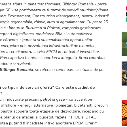
easca aflata in plina transformare, Bilfinger Romania - parte
er SE - se pozitioneaza ca furnizor de servicii multidisciplinare
ring, Procurement, Construction Management) pentru industrii
nergie regenerabila, chimie, auto si agroalimentar. Cu peste 25
la cu birouri in Bucuresti si Ploiesti, compania gestioneaza
ntegrand digitalizarea, modelarea BIM si automatizarea
 eficienta, siguranta si sustenabilitatea operatiunilor.
a energetica prin dezvoltarea infrastructurii de biometan,
erea cererii pentru servicii EPCM in contextul investitiilor
Prin expertiza tehnica si abordarea integrata, firma contribuie
oderne si reziliente.
 Bilfinger Romania
, se refera in continuare la situatia de pe
i ce tipuri de servicii oferiti? Care este stadiul de
e?
muri industriale precum: petrol si gaze - cu accent pe
ie offshore - energii alternative (biometan, bioetanol), precum
a noastra acopera toate etapele de dezvoltare, incepand cu
eze planul de afaceri si bugetul, fazele PT+DE si DTAC
cestea putand fi incadrate intr-o abordare EPCM. Oferim