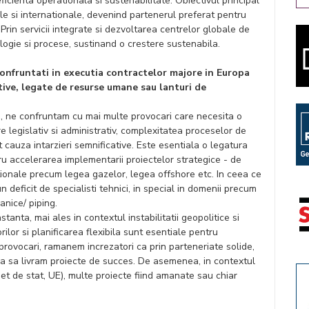
 eficienta operationala si sustenabilitate. Obiectivul principal
le si internationale, devenind partenerul preferat pentru
 Prin servicii integrate si dezvoltarea centrelor globale de
logie si procese, sustinand o crestere sustenabila.
confruntati in executia contractelor majore in Europa
ative, legate de resurse umane sau lanturi de
e, ne confruntam cu mai multe provocari care necesita o
e legislativ si administrativ, complexitatea proceselor de
ot cauza intarzieri semnificative. Este esentiala o legatura
tru accelerarea implementarii proiectelor strategice - de
tionale precum legea gazelor, legea offshore etc. In ceea ce
 deficit de specialisti tehnici, in special in domenii precum
anice/ piping.
anta, mai ales in contextul instabilitatii geopolitice si
orilor si planificarea flexibila sunt esentiale pentru
provocari, ramanem increzatori ca prin parteneriate solide,
ua sa livram proiecte de succes. De asemenea, in contextul
get de stat, UE), multe proiecte fiind amanate sau chiar