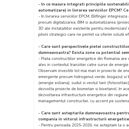
- In ce masura integrati principiile sustenabili
automatizare) in livrarea serviciilor EPCM? Ce
- In livrarea serviciilor EPCM, Bilfinger integreaza 
precum digitalizarea, BIM si automatizarea (proie
3D ale instalatiilor existente pentru modernizari/ 
piloni strategici care ne permit sa oferim solutii efi
- Care sunt perspectivele pietei constructiil
dumneavoastra? Exista zone cu potential semni
- Piata constructiilor energetice din Romania are 
ales in contextul tranzitiei catre surse de energi
Observam investitii tot mai mari in proiecte de ene
emergente precum hidrogenul verde, biogazul si b
(energie eoliana), sudul si vestul tarii (fotovoltai
dezvolta proiecte de biometan si bioetanol. In aces
dezvoltarea infrastructurii energetice din regiune p
managementul constructiei, cu accent pe sustenabil
- Care sunt asteptarile dumneavoastra pentru 
compania in viitorul infrastructurii energeti
- Pentru perioada 2025-2026, ne asteptam la o acc