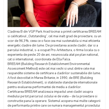
Cladirea B din VGP Park Arad tocmai a primit certificarea BREEAM
si calificativul „Outstanding”, cel mai inalt grad de proiectare, cu un
scor de 96,3%, ceea ce o face cea mai sustenabila si mai eficienta
energetic cladire din lume. De proiectarea aceste cladiri, dar si a
parcului industrial, s-a ocupat Pro Arhitectura, o firma locala cu o
experienta de peste 20 de ani, recunoscuta atat pe plan national,
cat si international, coordonata de Ella Falca.
BREEAM (Building Research Establishment Environmental
Assessment Method) este cel mai vechi si unul dintre cele mai
raspandite sisteme de certificare a cladirilor sustenabile din lume.
A fost dezvoltat in Marea Britanie, in 1990, de BRE (Building
Research Establishment), si stabileste standarde internationale
pentru evaluarea performantei de mediu a cladirilor.
Certificarea BREEAM analizeaza impactul unei cladiri asupra
mediului pe tot parcursul ciclului ei de viata – de la proiectare si
constructie pana la operare. Sistemul acopera mai multe categorii
de performanta printre care se numara managementul proiectului