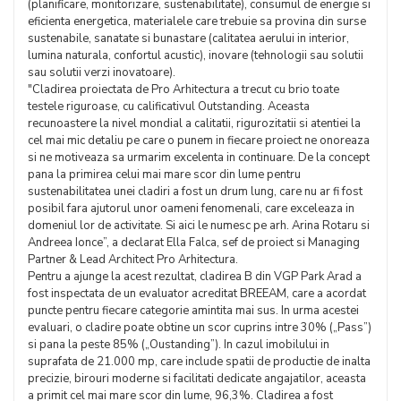
(planificare, monitorizare, sustenabilitate), consumul de energie si
eficienta energetica, materialele care trebuie sa provina din surse
sustenabile, sanatate si bunastare (calitatea aerului in interior,
lumina naturala, confortul acustic), inovare (tehnologii sau solutii
sau solutii verzi inovatoare).
"Cladirea proiectata de Pro Arhitectura a trecut cu brio toate
testele riguroase, cu calificativul Outstanding. Aceasta
recunoastere la nivel mondial a calitatii, rigurozitatii si atentiei la
cel mai mic detaliu pe care o punem in fiecare proiect ne onoreaza
si ne motiveaza sa urmarim excelenta in continuare. De la concept
pana la primirea celui mai mare scor din lume pentru
sustenabilitatea unei cladiri a fost un drum lung, care nu ar fi fost
posibil fara ajutorul unor oameni fenomenali, care exceleaza in
domeniul lor de activitate. Si aici le numesc pe arh. Arina Rotaru si
Andreea Ionce”, a declarat Ella Falca, sef de proiect si Managing
Partner & Lead Architect Pro Arhitectura.
Pentru a ajunge la acest rezultat, cladirea B din VGP Park Arad a
fost inspectata de un evaluator acreditat BREEAM, care a acordat
puncte pentru fiecare categorie amintita mai sus. In urma acestei
evaluari, o cladire poate obtine un scor cuprins intre 30% („Pass”)
si pana la peste 85% („Oustanding”). In cazul imobilului in
suprafata de 21.000 mp, care include spatii de productie de inalta
precizie, birouri moderne si facilitati dedicate angajatilor, aceasta
a primit cel mai mare scor din lume, 96,3%. Cladirea a fost