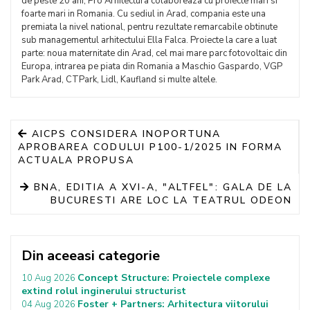
de peste 20 ani, Pro Arhitectura colaboreaza cu proiecte mari si
foarte mari in Romania. Cu sediul in Arad, compania este una
premiata la nivel national, pentru rezultate remarcabile obtinute
sub managementul arhitectului Ella Falca. Proiecte la care a luat
parte: noua maternitate din Arad, cel mai mare parc fotovoltaic din
Europa, intrarea pe piata din Romania a Maschio Gaspardo, VGP
Park Arad, CTPark, Lidl, Kaufland si multe altele.
AICPS CONSIDERA INOPORTUNA
APROBAREA CODULUI P100-1/2025 IN FORMA
ACTUALA PROPUSA
BNA, EDITIA A XVI-A, "ALTFEL": GALA DE LA
BUCURESTI ARE LOC LA TEATRUL ODEON
Din aceeasi categorie
Concept Structure: Proiectele complexe
10 Aug 2026
extind rolul inginerului structurist
Foster + Partners: Arhitectura viitorului
04 Aug 2026