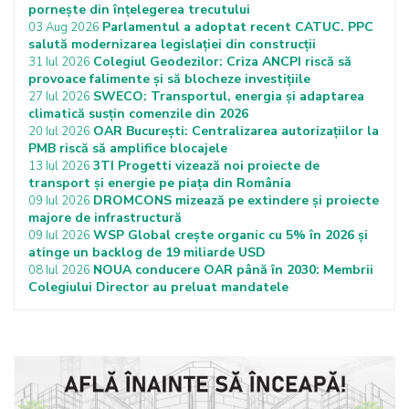
pornește din înțelegerea trecutului
Parlamentul a adoptat recent CATUC. PPC
03 Aug 2026
salută modernizarea legislației din construcții
Colegiul Geodezilor: Criza ANCPI riscă să
31 Iul 2026
provoace falimente și să blocheze investițiile
SWECO: Transportul, energia și adaptarea
27 Iul 2026
climatică susțin comenzile din 2026
OAR București: Centralizarea autorizațiilor la
20 Iul 2026
PMB riscă să amplifice blocajele
3TI Progetti vizează noi proiecte de
13 Iul 2026
transport și energie pe piața din România
DROMCONS mizează pe extindere și proiecte
09 Iul 2026
majore de infrastructură
WSP Global crește organic cu 5% în 2026 și
09 Iul 2026
atinge un backlog de 19 miliarde USD
NOUA conducere OAR până în 2030: Membrii
08 Iul 2026
Colegiului Director au preluat mandatele