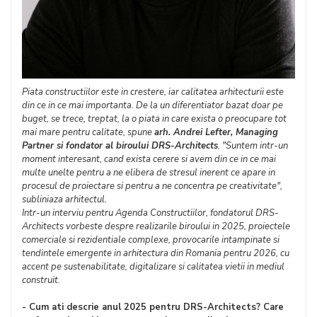
Piata constructiilor este in crestere, iar calitatea arhitecturii este
din ce in ce mai importanta. De la un diferentiator bazat doar pe
buget, se trece, treptat, la o piata in care exista o preocupare tot
mai mare pentru calitate, spune
arh. Andrei Lefter, Managing
Partner si fondator al biroului DRS-Architects
. "Suntem intr-un
moment interesant, cand exista cerere si avem din ce in ce mai
multe unelte pentru a ne elibera de stresul inerent ce apare in
procesul de proiectare si pentru a ne concentra pe creativitate",
subliniaza arhitectul.
Intr-un interviu pentru Agenda Constructiilor, fondatorul DRS-
Architects vorbeste despre realizarile biroului in 2025, proiectele
comerciale si rezidentiale complexe, provocarile intampinate si
tendintele emergente in arhitectura din Romania pentru 2026, cu
accent pe sustenabilitate, digitalizare si calitatea vietii in mediul
construit.
- Cum ati descrie anul 2025 pentru DRS-Architects? Care