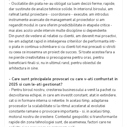
- Oscilatiile din piata ne-au obligat sa luam decizii ferme, rapide,
dar sustinute de analize tehnice solide. In interiorul biroului, am
rafinat lantul proiectare - coordonare - executie, am introdus
instrumente avansate de management al proiectelor si am
regandit modul in care oferim predictibilitate in etapele critice -
mai ales acolo unde intervin multe discipline si dependente.
Din punct de vedere al relatiei cu clientii, am devenit mai proactivi,
ne-am adaptat rapid in intelegerea criteriilor de performanta intr-
o piata in continua schimbare si cu clienti tot mai precauti si stricti
cu ceea ce inseamna un proiect de succes. Si toate acestea fara a
ne pierde creativitatea si preocuparea pentru oras, pentru
beneficiarii finali si, nu in ultimul rand, pentru obiectul de
arhitectura in sine.
- Care sunt principalele provocari cu care v-ati confruntat in
2025 si cum le-ati gestionat?
- Pentru biroul nostru, cresterea businessului a venit la pachet cu
dezvoltarea echipei, in care am investit constant, atat in extindere,
cat si in formare interna si retentie. In acelasi timp, adaptarea
proceselor la scalabilitate si la ritmul accelerat al evolutiei
constante ramane o provocare importanta - si, in acelasi timp,
motorul nostru de crestere. Contextul geopolitic si transformarile
rapide din zona tehnologiei sunt, de asemenea, factori care ne