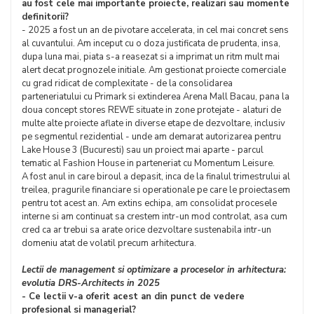
au fost cele mai importante proiecte, realizari sau momente
definitorii?
- 2025 a fost un an de pivotare accelerata, in cel mai concret sens
al cuvantului. Am inceput cu o doza justificata de prudenta, insa,
dupa luna mai, piata s-a reasezat si a imprimat un ritm mult mai
alert decat prognozele initiale. Am gestionat proiecte comerciale
cu grad ridicat de complexitate - de la consolidarea
parteneriatului cu Primark si extinderea Arena Mall Bacau, pana la
doua concept stores REWE situate in zone protejate - alaturi de
multe alte proiecte aflate in diverse etape de dezvoltare, inclusiv
pe segmentul rezidential - unde am demarat autorizarea pentru
Lake House 3 (Bucuresti) sau un proiect mai aparte - parcul
tematic al Fashion House in parteneriat cu Momentum Leisure.
A fost anul in care biroul a depasit, inca de la finalul trimestrului al
treilea, pragurile financiare si operationale pe care le proiectasem
pentru tot acest an. Am extins echipa, am consolidat procesele
interne si am continuat sa crestem intr-un mod controlat, asa cum
cred ca ar trebui sa arate orice dezvoltare sustenabila intr-un
domeniu atat de volatil precum arhitectura.
Lectii de management si optimizare a proceselor in arhitectura:
evolutia DRS-Architects in 2025
- Ce lectii v-a oferit acest an din punct de vedere
profesional si managerial?