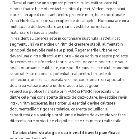
- Retailul ramane un segment puternic, cu investitori care isi
cunosc foarte bine obiectivele si ritmul pietei. Vedem expansiuni
clare si un apetit constant pentru proiecte mari, bine coordonate.
Zona HoReCa incepe sa recupereze decalajele - Romania are inca
mult spatiu de dezvoltare aici, iar investitiile noi indica o
maturizare fireasca a pietei.
In rezidential, cererea este in continuare sustinuta, astfel incat
segmentul isi va mentine un ritm de crestere stabil, alimentat in
principal de nevoile reale ale pietei. Regenerarile urbane vor
deveni una dintre directiile majore – fie ca vorbim despre proiecte
de reconversie a fostelor fabrici, a vechilor zone industriale sau a
spatiilor urbane neutilizate, care pot fi repuse in circuitul economic
si social. Este o zona cu potential real pentru birourile de
arhitectura, pentru ca necesita viziune, coordonare si capacitatea
de a crea valoare acolo unde orasul a lasat goluri.
Proiectele publice finantate prin POR si PNRR reprezinta una
dintre cele mai consistente directii de dezvoltare. Investitiile revin
intr-un ritm accelerat, insa criteriul esential devine calitatea
documentatiilor: rigoarea tehnica, coerenta solutiilor si
capacitatea de a anticipa problemele inainte de executie vor face
diferenta intre proiectele eligibile si cele realmente realizabile.
- Ce obiective strategice sau investitii aveti planificate
pentru anul viitor?