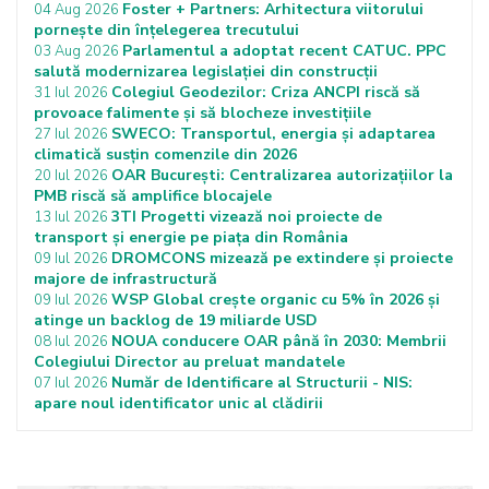
Foster + Partners: Arhitectura viitorului
04 Aug 2026
pornește din înțelegerea trecutului
Parlamentul a adoptat recent CATUC. PPC
03 Aug 2026
salută modernizarea legislației din construcții
Colegiul Geodezilor: Criza ANCPI riscă să
31 Iul 2026
provoace falimente și să blocheze investițiile
SWECO: Transportul, energia și adaptarea
27 Iul 2026
climatică susțin comenzile din 2026
OAR București: Centralizarea autorizațiilor la
20 Iul 2026
PMB riscă să amplifice blocajele
3TI Progetti vizează noi proiecte de
13 Iul 2026
transport și energie pe piața din România
DROMCONS mizează pe extindere și proiecte
09 Iul 2026
majore de infrastructură
WSP Global crește organic cu 5% în 2026 și
09 Iul 2026
atinge un backlog de 19 miliarde USD
NOUA conducere OAR până în 2030: Membrii
08 Iul 2026
Colegiului Director au preluat mandatele
Număr de Identificare al Structurii - NIS:
07 Iul 2026
apare noul identificator unic al clădirii