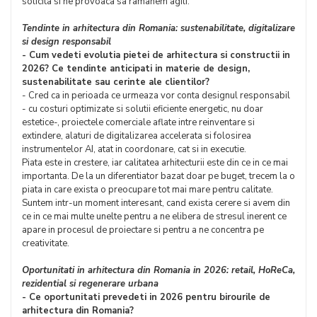
solicita si ne provoaca sa ramanem agili.
Tendinte in arhitectura din Romania: sustenabilitate, digitalizare
si design responsabil
- Cum vedeti evolutia pietei de arhitectura si constructii in
2026? Ce tendinte anticipati in materie de design,
sustenabilitate sau cerinte ale clientilor?
- Cred ca in perioada ce urmeaza vor conta designul responsabil
- cu costuri optimizate si solutii eficiente energetic, nu doar
estetice-, proiectele comerciale aflate intre reinventare si
extindere, alaturi de digitalizarea accelerata si folosirea
instrumentelor AI, atat in coordonare, cat si in executie.
Piata este in crestere, iar calitatea arhitecturii este din ce in ce mai
importanta. De la un diferentiator bazat doar pe buget, trecem la o
piata in care exista o preocupare tot mai mare pentru calitate.
Suntem intr-un moment interesant, cand exista cerere si avem din
ce in ce mai multe unelte pentru a ne elibera de stresul inerent ce
apare in procesul de proiectare si pentru a ne concentra pe
creativitate.
Oportunitati in arhitectura din Romania in 2026: retail, HoReCa,
rezidential si regenerare urbana
- Ce oportunitati prevedeti in 2026 pentru birourile de
arhitectura din Romania?