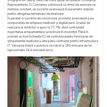
și îngrijire din cadrul celui mai mare spital din județul Constanța.
Reprezentanții CJ Constanța subliniază că ritmul de execuție se
menține constant, iar lucrările avansează în parametrii stabiliți
pentru atingerea termenului de finalizare.
În paralel cu lucrările de construcție, proiectul avansează și pe
componenta de echipare medicală și digitalizare. Gradul de
realizare al dotărilor a ajuns la 77,7%, fiind contractată
majoritatea echipamentelor prevăzute în investiție. Până în
prezent au fost încheiate 52 de contracte pentru furnizarea de
echipamente medicale și alte patru contracte pentru infrastructura
IT. Valoarea totală a acestora se ridică la 183 milioane de lei
(aproximativ 36,6 milioane euro).