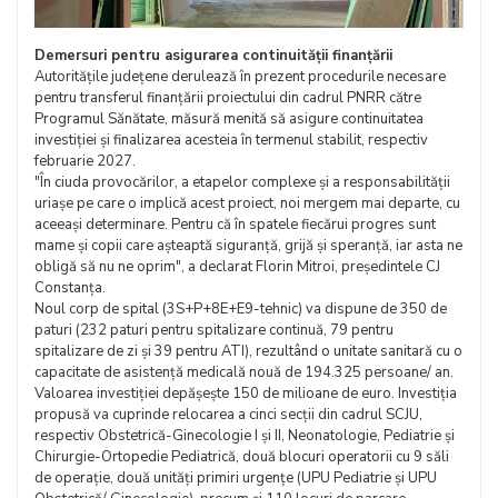
Demersuri pentru asigurarea continuității finanțării
Autoritățile județene derulează în prezent procedurile necesare
pentru transferul finanțării proiectului din cadrul PNRR către
Programul Sănătate, măsură menită să asigure continuitatea
investiției și finalizarea acesteia în termenul stabilit, respectiv
februarie 2027.
"În ciuda provocărilor, a etapelor complexe și a responsabilității
uriașe pe care o implică acest proiect, noi mergem mai departe, cu
aceeași determinare. Pentru că în spatele fiecărui progres sunt
mame și copii care așteaptă siguranță, grijă și speranță, iar asta ne
obligă să nu ne oprim", a declarat Florin Mitroi, președintele CJ
Constanța.
Noul corp de spital (3S+P+8E+E9-tehnic) va dispune de 350 de
paturi (232 paturi pentru spitalizare continuă, 79 pentru
spitalizare de zi și 39 pentru ATI), rezultând o unitate sanitară cu o
capacitate de asistență medicală nouă de 194.325 persoane/ an.
Valoarea investiției depășește 150 de milioane de euro. Investiția
propusă va cuprinde relocarea a cinci secții din cadrul SCJU,
respectiv Obstetrică-Ginecologie I și II, Neonatologie, Pediatrie și
Chirurgie-Ortopedie Pediatrică, două blocuri operatorii cu 9 săli
de operație, două unități primiri urgențe (UPU Pediatrie și UPU