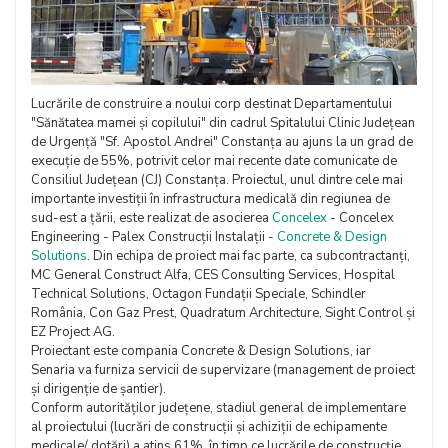
Lucrările de construire a noului corp destinat Departamentului
"Sănătatea mamei și copilului" din cadrul Spitalului Clinic Județean
de Urgență "Sf. Apostol Andrei" Constanța au ajuns la un grad de
execuție de 55%, potrivit celor mai recente date comunicate de
Consiliul Județean (CJ) Constanța. Proiectul, unul dintre cele mai
importante investiții în infrastructura medicală din regiunea de
sud-est a țării, este realizat de asocierea
Concelex
- Concelex
Engineering - Palex Construcții Instalații -
Concrete & Design
Solutions
. Din echipa de proiect mai fac parte, ca subcontractanți,
MC General Construct Alfa, CES Consulting Services, Hospital
Technical Solutions, Octagon Fundații Speciale, Schindler
România, Con Gaz Prest, Quadratum Architecture, Sight Control și
EZ Project AG.
Proiectant este compania Concrete & Design Solutions, iar
Senaria va furniza servicii de supervizare (management de proiect
și dirigenție de șantier).
Conform autorităților județene, stadiul general de implementare
al proiectului (lucrări de construcții și achiziții de echipamente
medicale/ dotări) a atins 61%, în timp ce lucrările de construcție