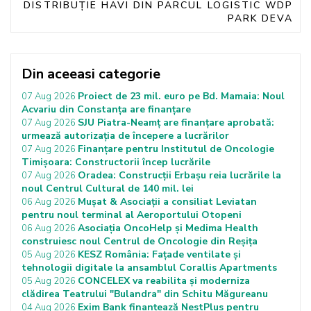
DISTRIBUȚIE HAVI DIN PARCUL LOGISTIC WDP
PARK DEVA
Din aceeasi categorie
Proiect de 23 mil. euro pe Bd. Mamaia: Noul
07 Aug 2026
Acvariu din Constanța are finanțare
SJU Piatra-Neamț are finanțare aprobată:
07 Aug 2026
urmează autorizația de începere a lucrărilor
Finanțare pentru Institutul de Oncologie
07 Aug 2026
Timișoara: Constructorii încep lucrările
Oradea: Construcții Erbașu reia lucrările la
07 Aug 2026
noul Centrul Cultural de 140 mil. lei
Mușat & Asociații a consiliat Leviatan
06 Aug 2026
pentru noul terminal al Aeroportului Otopeni
Asociația OncoHelp și Medima Health
06 Aug 2026
construiesc noul Centrul de Oncologie din Reșița
KESZ România: Fațade ventilate și
05 Aug 2026
tehnologii digitale la ansamblul Corallis Apartments
CONCELEX va reabilita și moderniza
05 Aug 2026
clădirea Teatrului "Bulandra" din Schitu Măgureanu
Exim Bank finanțează NestPlus pentru
04 Aug 2026