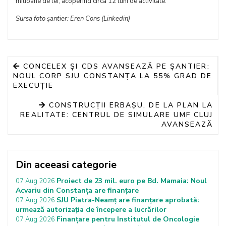
milioane de lei, acoperind circa 12 luni de activitate.
Sursa foto șantier: Eren Cons (Linkedin)
CONCELEX ȘI CDS AVANSEAZĂ PE ȘANTIER:
NOUL CORP SJU CONSTANȚA LA 55% GRAD DE
EXECUȚIE
CONSTRUCȚII ERBAȘU, DE LA PLAN LA
REALITATE: CENTRUL DE SIMULARE UMF CLUJ
AVANSEAZĂ
Din aceeasi categorie
Proiect de 23 mil. euro pe Bd. Mamaia: Noul
07 Aug 2026
Acvariu din Constanța are finanțare
SJU Piatra-Neamț are finanțare aprobată:
07 Aug 2026
urmează autorizația de începere a lucrărilor
Finanțare pentru Institutul de Oncologie
07 Aug 2026