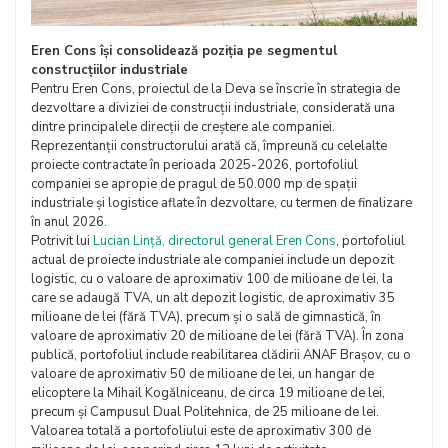
Eren Cons își consolidează poziția pe segmentul
construcțiilor industriale
Pentru Eren Cons, proiectul de la Deva se înscrie în strategia de
dezvoltare a diviziei de construcții industriale, considerată una
dintre principalele direcții de creștere ale companiei.
Reprezentanții constructorului arată că, împreună cu celelalte
proiecte contractate în perioada 2025-2026, portofoliul
companiei se apropie de pragul de 50.000 mp de spații
industriale și logistice aflate în dezvoltare, cu termen de finalizare
în anul 2026.
Potrivit lui
Lucian Lință, directorul general Eren Cons
, portofoliul
actual de proiecte industriale ale companiei include un depozit
logistic, cu o valoare de aproximativ 100 de milioane de lei, la
care se adaugă TVA, un alt depozit logistic, de aproximativ 35
milioane de lei (fără TVA), precum și o sală de gimnastică, în
valoare de aproximativ 20 de milioane de lei (fără TVA). În zona
publică, portofoliul include reabilitarea clădirii ANAF Brașov, cu o
valoare de aproximativ 50 de milioane de lei, un hangar de
elicoptere la Mihail Kogălniceanu, de circa 19 milioane de lei,
precum și Campusul Dual Politehnica, de 25 milioane de lei.
Valoarea totală a portofoliului este de aproximativ 300 de