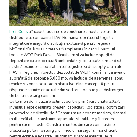
Eren Cons
a început lucrările de construire a noului centru de
distribuție al companiei HAVI România, operatorul logistic
integrat care asigură distribuția exclusivă pentru rețeaua
McDonald’s. Noua unitate va fi amplasată în cadrul parcului
logistic WDP Park Deva - Sântuhalm și va include spații de
depozitare cu temperatură ambientală și controlată, urmând să
susțină extinderea operațiunilor logistice și de supply chain ale
HAVI în regiune. Proiectul, dezvoltat de WDP România, va avea o
suprafață de aproape 6.000 mp, va include, de asemenea, spații
tehnice și zone social-administrative, fiind concepută pentru a
răspunde cerințelor actuale din sectorul logistic și al distribuției
de bunuri de larg consum.
Cu termen de finalizare estimat pentru primăvara anului 2027,
investiția este destinată creșterii capacității logistice și optimizării
proceselor de distribuție. "Construim un depozit modern, dar mai
mult decât atât: construim capacitate, stabilitate și încredere
pentru clienții noștri. Construim un loc din care vom susține
creșterea pe termen lung și un mediu mai sigur și mai eficient
pentru echipele noastre", au transmis reprezentanții HAVI