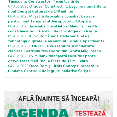
Timișoara: Constructorii încep lucrările
Oradea: Construcții Erbașu reia lucrările la
07 Aug 2026
noul Centrul Cultural de 140 mil. lei
Mușat & Asociații a consiliat Leviatan
06 Aug 2026
pentru noul terminal al Aeroportului Otopeni
Asociația OncoHelp și Medima Health
06 Aug 2026
construiesc noul Centrul de Oncologie din Reșița
KESZ România: Fațade ventilate și
05 Aug 2026
tehnologii digitale la ansamblul Corallis Apartments
CONCELEX va reabilita și moderniza
05 Aug 2026
clădirea Teatrului "Bulandra" din Schitu Măgureanu
Exim Bank finanțează NestPlus pentru
04 Aug 2026
dezvoltarea mall Brăila Plaza de 17 mil. euro
Deco Rom și Urbis Concept lucrează la
04 Aug 2026
fundația Centrului de îngrijiri paliative Săliște