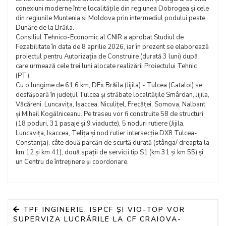
conexiuni moderne între localitățile din regiunea Dobrogea și cele
din regiunile Muntenia si Moldova prin intermediul podului peste
Dunăre de la Brăila.
Consiliul Tehnico-Economic al CNIR a aprobat Studiul de
Fezabilitate în data de 8 aprilie 2026, iar în prezent se elaborează
proiectul pentru Autorizația de Construire (durată 3 luni) după
care urmează cele trei luni alocate realizării Proiectului Tehnic
(PT).
Cu o lungime de 61,6 km, DEx Brăila (Jijila) - Tulcea (Cataloi) se
desfășoară în județul Tulcea și străbate localitățile Smârdan, Jijila,
Văcăreni, Luncavița, Isaccea, Niculițel, Frecăței, Somova, Nalbant
și Mihail Kogălniceanu. Pe traseu vor fi construite 58 de structuri
(18 poduri, 31 pasaje și 9 viaducte), 5 noduri rutiere (Jijila,
Luncavița, Isaccea, Telița și nod rutier intersecție DX8 Tulcea-
Constanța), câte două parcări de scurtă durată (stânga/ dreapta la
km 12 și km 41), două spații de servicii tip S1 (km 31 și km 55) și
un Centru de întreținere și coordonare.
TPF INGINERIE, ISPCF ȘI VIO-TOP VOR
SUPERVIZA LUCRĂRILE LA CF CRAIOVA-