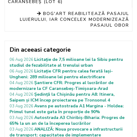
CARANSEBEȘ (LOT 6)
BOG'ART REABILITEAZĂ PASAJUL
LUJERULUI, IAR CONCELEX MODERNIZEAZĂ
PASAJUL OBOR
Din aceeasi categorie
Licitație de 7,5 milioane lei la Sibiu pentru
06 Aug 2026
studiul de fezabilitate al trenului urban
Licitație CFR pentru calea ferată Iași-
06 Aug 2026
Ungheni: 289 milioane lei pentru electrificare
Șantiere CFR: Progres al lucrărilor de
04 Aug 2026
modernizare la CF Caransebeș-Timișoara-Arad
Ședință la Chișinău pentru A8: Itinera,
04 Aug 2026
Saipem și ICM încep proiectarea pe Tronsonul 4
Avans pe autostrada A1 Margina - Holdea:
03 Aug 2026
Primul tunel este gata în proporție de 90%
Autostrada A3 Chiribiș-Biharia: Progres de
03 Aug 2026
65% la un an de la începerea lucrărilor
ANALIZĂ: Noua provocare a infrastructurii
03 Aug 2026
de transport: capacitatea de implementare