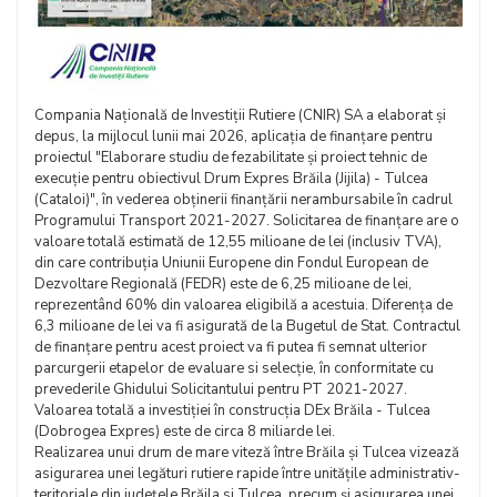
Compania Națională de Investiții Rutiere (CNIR) SA a elaborat și
depus, la mijlocul lunii mai 2026, aplicația de finanțare pentru
proiectul "Elaborare studiu de fezabilitate și proiect tehnic de
execuție pentru obiectivul Drum Expres Brăila (Jijila) - Tulcea
(Cataloi)", în vederea obținerii finanțării nerambursabile în cadrul
Programului Transport 2021-2027. Solicitarea de finanțare are o
valoare totală estimată de 12,55 milioane de lei (inclusiv TVA),
din care contribuția Uniunii Europene din Fondul European de
Dezvoltare Regională (FEDR) este de 6,25 milioane de lei,
reprezentând 60% din valoarea eligibilă a acestuia. Diferența de
6,3 milioane de lei va fi asigurată de la Bugetul de Stat. Contractul
de finanțare pentru acest proiect va fi putea fi semnat ulterior
parcurgerii etapelor de evaluare si selecție, în conformitate cu
prevederile Ghidului Solicitantului pentru PT 2021-2027.
Valoarea totală a investiției în construcția DEx Brăila - Tulcea
(Dobrogea Expres) este de circa 8 miliarde lei.
Realizarea unui drum de mare viteză între Brăila și Tulcea vizează
asigurarea unei legături rutiere rapide între unitățile administrativ-
teritoriale din județele Brăila si Tulcea, precum și asigurarea unei