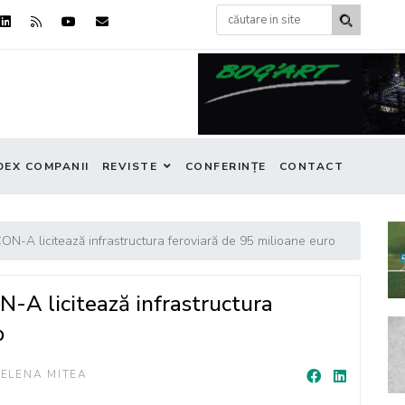
DEX COMPANII
REVISTE
CONFERINȚE
CONTACT
CON-A licitează infrastructura feroviară de 95 milioane euro
N-A licitează infrastructura
o
ELENA MITEA