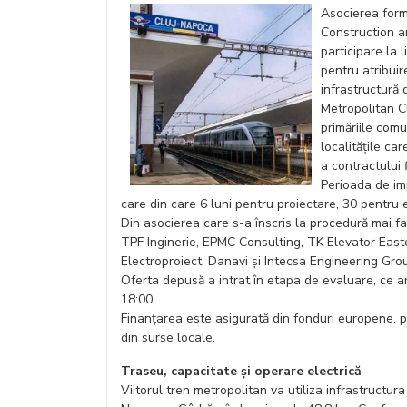
Asocierea form
Construction a
participare la 
pentru atribuir
infrastructură 
Metropolitan Cl
primăriile comu
localitățile ca
a contractului 
Perioada de im
care din care 6 luni pentru proiectare, 30 pentru 
Din asocierea care s-a înscris la procedură mai fa
TPF Inginerie, EPMC Consulting, TK Elevator Eas
Electroproiect, Danavi și Intecsa Engineering Gro
Oferta depusă a intrat în etapa de evaluare, ce ar
18:00.
Finanțarea este asigurată din fonduri europene, 
din surse locale.
Traseu, capacitate și operare electrică
Viitorul tren metropolitan va utiliza infrastructura