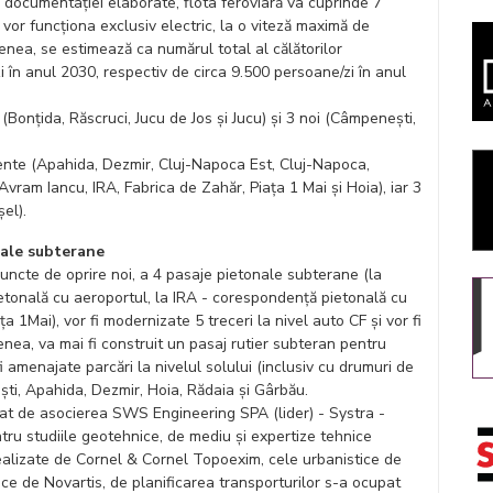
documentației elaborate, flota feroviară va cuprinde 7
 vor funcționa exclusiv electric, la o viteză maximă de
nea, se estimează ca numărul total al călătorilor
i în anul 2030, respectiv de circa 9.500 persoane/zi în anul
e (Bonțida, Răscruci, Jucu de Jos și Jucu) și 3 noi (Câmpenești,
istente (Apahida, Dezmir, Cluj-Napoca Est, Cluj-Napoca,
vram Iancu, IRA, Fabrica de Zahăr, Piața 1 Mai și Hoia), iar 3
el).
onale subterane
8 puncte de oprire noi, a 4 pasaje pietonale subterane (la
etonală cu aeroportul, la IRA - corespondență pietonală cu
a 1Mai), vor fi modernizate 5 treceri la nivel auto CF și vor fi
nea, va mai fi construit un pasaj rutier subteran pentru
fi amenajate parcări la nivelul solului (inclusiv cu drumuri de
ești, Apahida, Dezmir, Hoia, Rădaia și Gârbău.
orat de asocierea SWS Engineering SPA (lider) - Systra -
ru studiile geotehnice, de mediu și expertize tehnice
ealizate de Cornel & Cornel Topoexim, cele urbanistice de
ice de Novartis, de planificarea transporturilor s-a ocupat