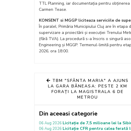
TTL Planning, iar documentația pentru obținerea 
Carmen Tease.
KONSENT si MGGP liciteaza serviciile de supe
În paralel, Primăria Municipiului Cluj are în etapa d
supervizare a proiectării și execuției Trenului Met
(fără TVA). La procedură s-a înscris o singură as
Engineering și MGGP. Termenul-limită pentru etapa
2026, ora 18:00.
TBM "SFÂNTA MARIA" A AJUNS
LA GARA BĂNEASA: PESTE 2 KM
FORAȚI LA MAGISTRALA 6 DE
METROU
Din aceeasi categorie
Licitație de 7,5 milioane lei la Si
06 Aug 2026
Licitație CFR pentru calea ferată 
06 Aug 2026