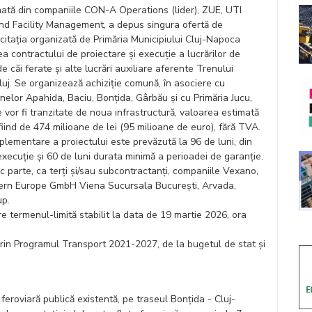
ată din companiile CON-A Operations (lider), ZUE, UTI
nd Facility Management, a depus singura ofertă de
licitația organizată de Primăria Municipiului Cluj-Napoca
ea contractului de proiectare și execuție a lucrărilor de
de căi ferate și alte lucrări auxiliare aferente Trenului
uj. Se organizează achiziție comună, în asociere cu
nelor Apahida, Baciu, Bonțida, Gârbău și cu Primăria Jucu,
re vor fi tranzitate de noua infrastructură, valoarea estimată
fiind de 474 milioane de lei (95 milioane de euro), fără TVA.
plementare a proiectului este prevăzută la 96 de luni, din
execuție și 60 de luni durata minimă a perioadei de garanție.
c parte, ca terți și/sau subcontractanți, companiile Vexano,
tern Europe GmbH Viena Sucursala București, Arvada,
up.
e termenul-limită stabilit la data de 19 martie 2026, ora
prin Programul Transport 2021-2027, de la bugetul de stat și
 feroviară publică existentă, pe traseul Bonțida - Cluj-