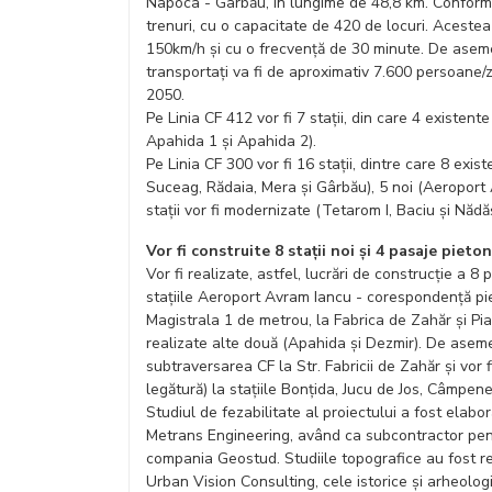
Napoca - Gârbău, în lungime de 48,8 km. Conform 
trenuri, cu o capacitate de 420 de locuri. Acestea
150km/h și cu o frecvență de 30 minute. De aseme
transportați va fi de aproximativ 7.600 persoane/z
2050.
Pe Linia CF 412 vor fi 7 stații, din care 4 existent
Apahida 1 și Apahida 2).
Pe Linia CF 300 vor fi 16 stații, dintre care 8 ex
Suceag, Rădaia, Mera și Gârbău), 5 noi (Aeroport A
stații vor fi modernizate (Tetarom I, Baciu și Nădăș
Vor fi construite 8 stații noi și 4 pasaje piet
Vor fi realizate, astfel, lucrări de construcție a 
stațiile Aeroport Avram Iancu - corespondență pi
Magistrala 1 de metrou, la Fabrica de Zahăr și Piaț
realizate alte două (Apahida și Dezmir). De aseme
subtraversarea CF la Str. Fabricii de Zahăr și vor 
legătură) la stațiile Bonțida, Jucu de Jos, Câmpen
Studiul de fezabilitate al proiectului a fost elab
Metrans Engineering, având ca subcontractor pent
compania Geostud. Studiile topografice au fost r
Urban Vision Consulting, cele istorice și arheolog