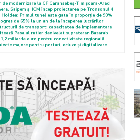
lor de modernizare la CF Caransebeș-Timișoara-Arad
inera, Saipem și ICM încep proiectarea pe Tronsonul 4
 Holdea: Primul tunel este gata în proporție de 90%
rogres de 65% la un an de la începerea lucrărilor
tructurii de transport: capacitatea de implementare
litează Pasajul rutier denivelat suprateran Basarab
 1,2 miliarde euro pentru conectivitate regională
ecte majore pentru porturi, ecluze și digitalizare