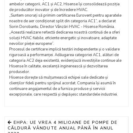
ambelor categorii, AC1 și AC2, Hisense își consolidează poziția
de producător inovator și de încredere HVAC.
„Suntem onorați să primim certificarea Eurovent pentru aparatele
noastre de aer condiționat split din categoria AC1”, a declarat
Sorin Dorobantu, Director Vânzări HVAC - Hisense România.
„Această realizare reflectă dedicarea noastră continuă de a oferi
soluții HVAC fiabile, eficiente energetic și inovatoare, adaptate
nevoilor pieței europene”.
Procesul de certificare implică testări independente și o validare
riguroasă a performanței. Adăugarea categoriei AC1, alături de
categoria AC2 deja existentă, evidențiază investițiile continue ale
Hisense în calitate, excelență inginerească și dezvoltarea
produselor.
Hisense dorește să mulțumească echipei sale dedicate și
clienților fideli pentru sprijinul acordat. Compania își asumă în
continuare angajamentul de a furniza produse și servicii
excepționale, care respectă și depășesc standardele industriei.
EHPA: UE VREA 4 MILIOANE DE POMPE DE
CĂLDURĂ VÂNDUTE ANUAL PÂNĂ ÎN ANUL