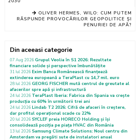
2030
OLIVER HERMES, WILO: CUM PUTEM
RĂSPUNDE PROVOCĂRILOR GEOPOLITICE ȘI
PENURIEI DE APĂ?
Din aceeasi categorie
Grupul Veolia în S1 2026: Rezultate
07 Aug 2026
financiare solide și perspective îmbunătățite
Exim Banca Românească finanțează
31 Iul 2026
extinderea europeană a TeraPlast cu 14,7 mil. euro
GEORG FISCHER mută centrul de greutate al
28 Iul 2026
afacerilor spre apă și infrastructură
TeraPlast Iberia: Fabrica din Spania va crește
24 Iul 2026
producția cu 60% în următorii trei ani
Lindab T2 2026: Cifră de afaceri în creștere,
24 Iul 2026
dar profitul operațional scade cu 22%
SYCLEF preia HORECO Holding și își
20 Iul 2026
consolidează poziția pe piața HVAC din România
Samsung Climate Solutions: Noul centru din
13 Iul 2026
Amsterdam va pregăti sute de instalatori anual