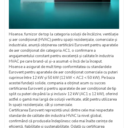
Hisense, furnizor de top la categoria soluții de încălzire, ventilație
și aer condiționat (HVAC) pentru spații rezidențiale, comerciale și
industriale, anunță obținerea certificării Eurovent pentru aparatele
de aer condiționat din categoria AC1, o confirmare a
angajamentului constant pentru excelență și calitate în industria
HVAC pe care brand-ul și-a asumat-o încă de la început.
Hisense a asigurat de mult timp conformitatea cu standardele
Eurovent pentru aparatele de aer condiționat comerciale cu puteri
cuprinse între 12 kW și 50 kW (12 kW < AC2 < 50 kW). Pe baza
acestei fundații solide, compania a obținut acum cu succes
certificarea Eurovent și pentru aparatele de aer condiționat de tip
split cu puteri de până la și inclusiv 12 kW (AC1 ≤ 12 kW), oferind
astfel o gamă mai largă de soluții verificate, atât pentru utilizarea
în spații rezidențiale, cât și comerciale.
Certificarea Eurovent reprezintă unul dintre cele mai respectate
standarde de calitate din industria HVAC la nivel global,
confirmând că produsele îndeplinesc cele mai înalte cerințe de
eficiență, fiabilitate și sustenabilitate. Odată cu certificarea