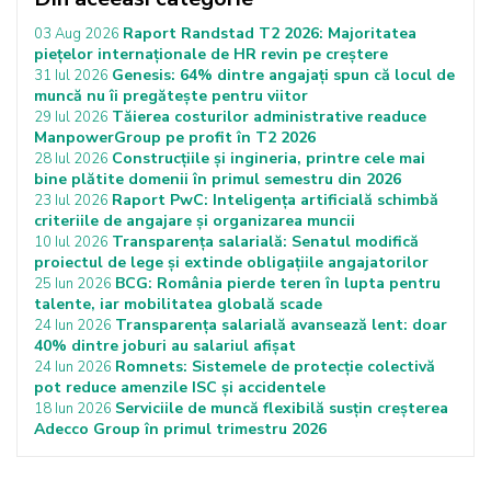
Raport Randstad T2 2026: Majoritatea
03 Aug 2026
piețelor internaționale de HR revin pe creștere
Genesis: 64% dintre angajați spun că locul de
31 Iul 2026
muncă nu îi pregătește pentru viitor
Tăierea costurilor administrative readuce
29 Iul 2026
ManpowerGroup pe profit în T2 2026
Construcțiile și ingineria, printre cele mai
28 Iul 2026
bine plătite domenii în primul semestru din 2026
Raport PwC: Inteligența artificială schimbă
23 Iul 2026
criteriile de angajare și organizarea muncii
Transparența salarială: Senatul modifică
10 Iul 2026
proiectul de lege și extinde obligațiile angajatorilor
BCG: România pierde teren în lupta pentru
25 Iun 2026
talente, iar mobilitatea globală scade
Transparența salarială avansează lent: doar
24 Iun 2026
40% dintre joburi au salariul afișat
Romnets: Sistemele de protecție colectivă
24 Iun 2026
pot reduce amenzile ISC și accidentele
Serviciile de muncă flexibilă susțin creșterea
18 Iun 2026
Adecco Group în primul trimestru 2026