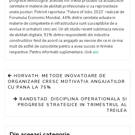
progrese tehnologice, acestea vor trebui probabil sa actualizeze
cerintele in materie de abilitati profesionale si sa reproiecteze
unele posturi. Potrivit raportului ”Future of Jobs 2023” realizat de
Forumului Economic Mondial, 44% dintre cerintele actuale in
materie de competente in infrastructura sunt susceptibile de a
evolua in urmatorii cinci ani. Un alt studiu recent subliniaza nevoia
de abilitati digitale, 91% dintre respondentii din industria
constructiilor fiind de acord ca angajatii au nevoie din ce in ce mai
mult de astfel de cunostinte pentru a avea succes in firmele
respective. Pentru informatii suplimentare, click
aici
HORVATH: METODE INOVATOARE DE
ORGANIZARE CRESC MOTIVATIA ANGAJATILOR
CU PANA LA 75%
RANDSTAD: DISCIPLINA OPERATIONALA SI
PROGRESE STRATEGICE IN TRIMESTRUL AL
TREILEA
Din aceeasi categorie