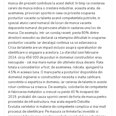
munca din prezent contribuie la acest deficit. In timp ce cresterea
cererii de munca indica o crestere industriei, aceasta arata, de
asemenea, provocari sporite in ceea ce priveste ocuparea
posturilor vacante cu talente avand competentele potrivite, in
special atunci cand numarul de locuri de munca vacante
depaseste numarul de persoane aflate in cautarea unui loc de
munca. De exemplu, intr-un sondaj recent, peste 80% dintre
directorii executivi au declarat ca intampina dificultati in ocuparea
posturilor vacante, iar decalajul continua sa se adanceasca.
Criza de talente are un impact inclusiv asupra operatiunilor de
identificare si angajare a acestora. La sfarsitul lunii februarie
2024, circa 456 000 de posturi in domeniul constructiilor erau
neocupate - cel mai mare numar din ultimele doua decenii. Rata
totala a concedierilor a fost, de asemenea, ridicata, ajungand la
4,5% in aceeasi luna. O mare parte a posturilor disponibile din
domeniul ingineriei si constructiilor necesita o inalta calificare,
cunostinte si expertiza in domeniu, iar cererea de talente in aceste
roluri continua sa creasca. De exemplu, solicitarile de competente
in fabricarea metalelor a crescut cu peste 40 % incepand din
2019, probabil din cauza sporirii cererii de forta de munca pentru
proiectele de infrastructura, mai arata expertii Deloitte.
Evolutia cerintelor in materie de competente complica si mai mult
procesul de identificare. Pe masura ce firmele fac investitii si