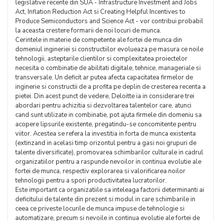
legislative recente din SUA - Infrastructure Investment and Jobs
Act, Inflation Reduction Act si Creating Helpful Incentives to
Produce Semiconductors and Science Act - vor contribui probabil
la aceasta crestere formarii de noi locuri de munca.
Cerintele in materie de competente ale fortei de munca din
domeniul ingineriei si constructiilor evolueaza pe masura ce noile
tehnologii, asteptarile clientilor si complexitatea proiectelor
necesita o combinatie de abilitati digitale, tehnice, manageriale si
transversale. Un deficit ar putea afecta capacitatea firmelor de
inginerie si constructii de a profita pe deplin de cresterea recenta a
pietei. Din acest punct de vedere, Deloitte ia in considerare trei
abordari pentru achizitia si dezvoltarea talentelor care, atunci
cand sunt utilizate in combinatie, pot ajuta firmele din domeniu sa
acopere lipsurile existente, pregatindu-se concomitente pentru
viitor. Acestea se refera la investitia in forta de munca existenta
(extinzand in acelasi timp orizontul pentru a gasi noi grupuri de
talente diversificate), promovarea schimbarilor culturale in cadrul
organizatiilor pentru a raspunde nevoilor in continua evolutie ale
fortei de munca, respectiv explorarea si valorificarea noilor
tehnologii pentru a spori productivitatea lucratorilor.
Este important ca organizatiile sa inteleaga factorii determinanti ai
deficitului de talente din prezent si modul in care schimbarile in
ceea ce priveste locurile de munca impuse de tehnologie si
automatizare, precum si nevoile in continua evolutie ale fortei de