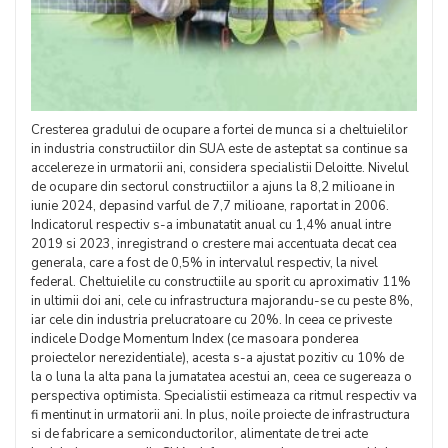
Cresterea gradului de ocupare a fortei de munca si a cheltuielilor
in industria constructiilor din SUA este de asteptat sa continue sa
accelereze in urmatorii ani, considera specialistii Deloitte. Nivelul
de ocupare din sectorul constructiilor a ajuns la 8,2 milioane in
iunie 2024, depasind varful de 7,7 milioane, raportat in 2006.
Indicatorul respectiv s-a imbunatatit anual cu 1,4% anual intre
2019 si 2023, inregistrand o crestere mai accentuata decat cea
generala, care a fost de 0,5% in intervalul respectiv, la nivel
federal. Cheltuielile cu constructiile au sporit cu aproximativ 11%
in ultimii doi ani, cele cu infrastructura majorandu-se cu peste 8%,
iar cele din industria prelucratoare cu 20%. In ceea ce priveste
indicele Dodge Momentum Index (ce masoara ponderea
proiectelor nerezidentiale), acesta s-a ajustat pozitiv cu 10% de
la o luna la alta pana la jumatatea acestui an, ceea ce sugereaza o
perspectiva optimista. Specialistii estimeaza ca ritmul respectiv va
fi mentinut in urmatorii ani. In plus, noile proiecte de infrastructura
si de fabricare a semiconductorilor, alimentate de trei acte