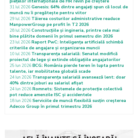
piețelor internaționale de HR revin pe creștere
Genesis: 64% dintre angajați spun că locul de
31 Iul 2026
muncă nu îi pregătește pentru viitor
Tăierea costurilor administrative readuce
29 Iul 2026
ManpowerGroup pe profit în T2 2026
Construcțiile și ingineria, printre cele mai
28 Iul 2026
bine plătite domenii în primul semestru din 2026
Raport PwC: Inteligența artificială schimbă
23 Iul 2026
criteriile de angajare și organizarea muncii
Transparența salarială: Senatul modifică
10 Iul 2026
proiectul de lege și extinde obligațiile angajatorilor
BCG: România pierde teren în lupta pentru
25 Iun 2026
talente, iar mobilitatea globală scade
Transparența salarială avansează lent: doar
24 Iun 2026
40% dintre joburi au salariul afișat
Romnets: Sistemele de protecție colectivă
24 Iun 2026
pot reduce amenzile ISC și accidentele
Serviciile de muncă flexibilă susțin creșterea
18 Iun 2026
Adecco Group în primul trimestru 2026