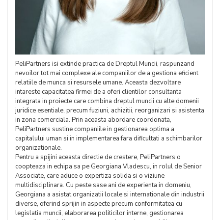
PeliPartners isi extinde practica de Dreptul Muncii, raspunzand
nevoilor tot mai complexe ale companiilor de a gestiona eficient
relatiile de munca si resursele umane. Aceasta dezvoltare
intareste capacitatea firmei de a oferi clientilor consultanta
integrata in proiecte care combina dreptul muncii cu alte domenii
juridice esentiale, precum fuziuni, achizitii, reorganizari si asistenta
in zona comerciala. Prin aceasta abordare coordonata,
PeliPartners sustine companiile in gestionarea optima a
capitalului uman si in implementarea fara dificultati a schimbarilor
organizationale.
Pentru a spijini aceasta directie de crestere, PeliPartners o
coopteaza in echipa sa pe Georgiana Vladescu, in rolul de Senior
Associate, care aduce o expertiza solida si o viziune
multidisciplinara. Cu peste sase ani de experienta in domeniu,
Georgiana a asistat organizatii locale si internationale din industrii
diverse, oferind sprijin in aspecte precum conformitatea cu
legislatia muncii, elaborarea politicilor interne, gestionarea