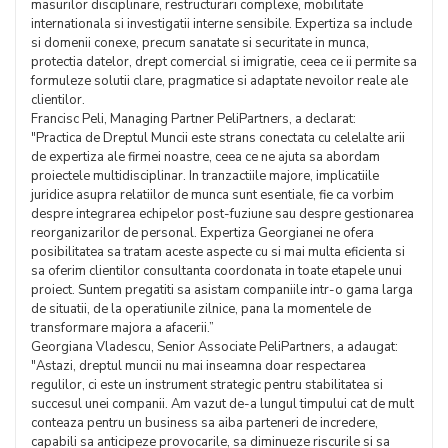
masurilor disciplinare, restructurari complexe, mobilitate
internationala si investigatii interne sensibile. Expertiza sa include
si domenii conexe, precum sanatate si securitate in munca,
protectia datelor, drept comercial si imigratie, ceea ce ii permite sa
formuleze solutii clare, pragmatice si adaptate nevoilor reale ale
clientilor.
Francisc Peli, Managing Partner PeliPartners, a declarat:
"Practica de Dreptul Muncii este strans conectata cu celelalte arii
de expertiza ale firmei noastre, ceea ce ne ajuta sa abordam
proiectele multidisciplinar. In tranzactiile majore, implicatiile
juridice asupra relatiilor de munca sunt esentiale, fie ca vorbim
despre integrarea echipelor post-fuziune sau despre gestionarea
reorganizarilor de personal. Expertiza Georgianei ne ofera
posibilitatea sa tratam aceste aspecte cu si mai multa eficienta si
sa oferim clientilor consultanta coordonata in toate etapele unui
proiect. Suntem pregatiti sa asistam companiile intr-o gama larga
de situatii, de la operatiunile zilnice, pana la momentele de
transformare majora a afacerii.”
Georgiana Vladescu, Senior Associate PeliPartners, a adaugat:
"Astazi, dreptul muncii nu mai inseamna doar respectarea
regulilor, ci este un instrument strategic pentru stabilitatea si
succesul unei companii. Am vazut de-a lungul timpului cat de mult
conteaza pentru un business sa aiba parteneri de incredere,
capabili sa anticipeze provocarile, sa diminueze riscurile si sa