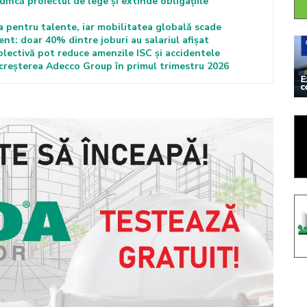
fică proiectul de lege și extinde obligațiile
 pentru talente, iar mobilitatea globală scade
nt: doar 40% dintre joburi au salariul afișat
lectivă pot reduce amenzile ISC și accidentele
n creșterea Adecco Group în primul trimestru 2026