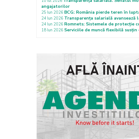
Transparența salarială: Senatul modi
10 Iul 2026
angajatorilor
BCG: România pierde teren în lupta
25 Iun 2026
Transparența salarială avansează le
24 Iun 2026
Romnets: Sistemele de protecție co
24 Iun 2026
Serviciile de muncă flexibilă susți
18 Iun 2026