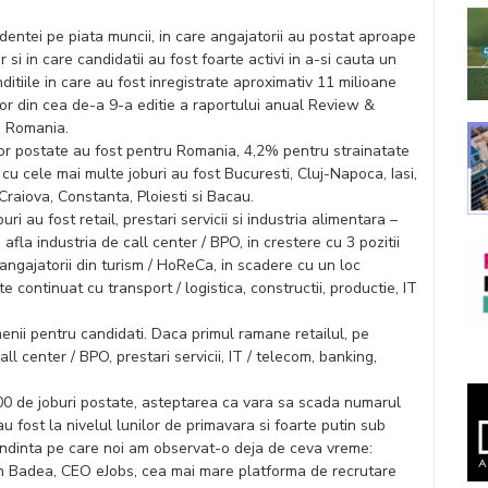
dentei pe piata muncii, in care angajatorii au postat aproape
r si in care candidatii au fost foarte activi in a-si cauta un
itiile in care au fost inregistrate aproximativ 11 milioane
elor din cea de-a 9-a editie a raportului anual Review &
s Romania.
lor postate au fost pentru Romania, 4,2% pentru strainatate
cu cele mai multe joburi au fost Bucuresti, Cluj-Napoca, Iasi,
 Craiova, Constanta, Ploiesti si Bacau.
i au fost retail, prestari servicii si industria alimentara –
afla industria de call center / BPO, in crestere cu 3 pozitii
 angajatorii din turism / HoReCa, in scadere cu un loc
 continuat cu transport / logistica, constructii, productie, IT
enii pentru candidati. Daca primul ramane retailul, pe
l center / BPO, prestari servicii, IT / telecom, banking,
000 de joburi postate, asteptarea ca vara sa scada numarul
au fost la nivelul lunilor de primavara si foarte putin sub
endinta pe care noi am observat-o deja de ceva vreme:
an Badea, CEO eJobs, cea mai mare platforma de recrutare