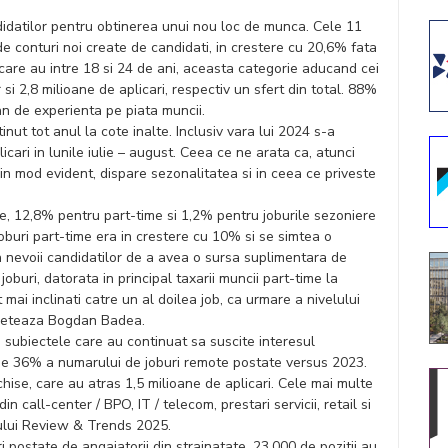
didatilor pentru obtinerea unui nou loc de munca. Cele 11
de conturi noi create de candidati, in crestere cu 20,6% fata
 care au intre 18 si 24 de ani, aceasta categorie aducand cei
r si 2,8 milioane de aplicari, respectiv un sfert din total. 88%
 an de experienta pe piata muncii.
tinut tot anul la cote inalte. Inclusiv vara lui 2024 s-a
cari in lunile iulie – august. Ceea ce ne arata ca, atunci
in mod evident, dispare sezonalitatea si in ceea ce priveste
ime, 12,8% pentru part-time si 1,2% pentru joburile sezoniere
oburi part-time era in crestere cu 10% si se simtea o
 nevoii candidatilor de a avea o sursa suplimentara de
oburi, datorata in principal taxarii muncii part-time la
t mai inclinati catre un al doilea job, ca urmare a nivelului
completeaza Bogdan Badea.
 subiectele care au continuat sa suscite interesul
e de 36% a numarului de joburi remote postate versus 2023.
chise, care au atras 1,5 milioane de aplicari. Cele mai multe
n call-center / BPO, IT / telecom, prestari servicii, retail si
tului Review & Trends 2025.
 postate de angajatorii din strainatate. 23.000 de pozitii au