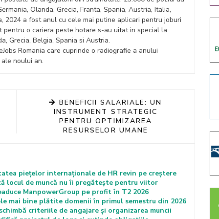
ermania, Olanda, Grecia, Franta, Spania, Austria, Italia,
a, 2024 a fost anul cu cele mai putine aplicari pentru joburi
tat pentru o cariera peste hotare s-au uitat in special la
a, Grecia, Belgia, Spania si Austria.
eJobs Romania care cuprinde o radiografie a anului
 ale noului an.
BENEFICII SALARIALE: UN
INSTRUMENT STRATEGIC
PENTRU OPTIMIZAREA
RESURSELOR UMANE
tea piețelor internaționale de HR revin pe creștere
ă locul de muncă nu îi pregătește pentru viitor
 readuce ManpowerGroup pe profit în T2 2026
cele mai bine plătite domenii în primul semestru din 2026
schimbă criteriile de angajare și organizarea muncii