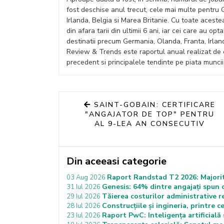
fost deschise anul trecut, cele mai multe pentru G
Irlanda, Belgia si Marea Britanie. Cu toate aceste
din afara tarii din ultimii 6 ani, iar cei care au op
destinatii precum Germania, Olanda, Franta, Irland
Review & Trends este raportul anual realizat de 
precedent si principalele tendinte pe piata muncii
SAINT-GOBAIN: CERTIFICARE
"ANGAJATOR DE TOP" PENTRU
AL 9-LEA AN CONSECUTIV
Din aceeasi categorie
Raport Randstad T2 2026: Majorita
03 Aug 2026
Genesis: 64% dintre angajați spun c
31 Iul 2026
Tăierea costurilor administrative
29 Iul 2026
Construcțiile și ingineria, printre 
28 Iul 2026
Raport PwC: Inteligența artificială 
23 Iul 2026