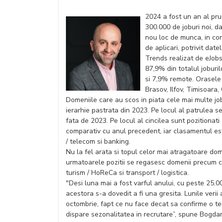
2024 a fost un an al pru
300.000 de joburi noi, da
nou loc de munca, in cond
de aplicari, potrivit dat
Trends realizat de eJob
87,9% din totalul joburi
si 7,9% remote. Orasele 
Brasov, Ilfov, Timisoara,
Domeniile care au scos in piata cele mai multe jobur
ierarhie pastrata din 2023. Pe locul al patrulea se 
fata de 2023. Pe locul al cincilea sunt pozitionati
comparativ cu anul precedent, iar clasamentul este
/ telecom si banking.
Nu la fel arata si topul celor mai atragatoare dom
urmatoarele pozitii se regasesc domenii precum cal
turism / HoReCa si transport / logistica.
"Desi luna mai a fost varful anului, cu peste 25.
acestora s-a dovedit a fi una gresita. Lunile verii 
octombrie, fapt ce nu face decat sa confirme o t
dispare sezonalitatea in recrutare”, spune Bogd