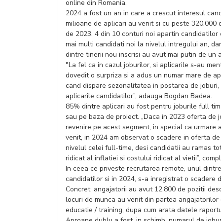
online din Romania.
2024 a fost un an in care a crescut interesul can
milioane de aplicari au venit si cu peste 320.000 
de 2023. 4 din 10 conturi noi apartin candidatilor
mai multi candidati noi la nivelul intregului an, da
dintre tinerii nou inscrisi au avut mai putin de un
"La fel ca in cazul joburilor, si aplicarile s-au men
dovedit o surpriza si a adus un numar mare de apli
cand dispare sezonalitatea in postarea de joburi, 
aplicarile candidatilor”, adauga Bogdan Badea.
85% dintre aplicari au fost pentru joburile full t
sau pe baza de proiect. „Daca in 2023 oferta de j
revenire pe acest segment, in special ca urmare a
venit, in 2024 am observat o scadere in oferta de j
nivelul celei full-time, desi candidatii au ramas to
ridicat al inflatiei si costului ridicat al vietii”, 
In ceea ce priveste recrutarea remote, unul dintre
candidatilor si in 2024, s-a inregistrat o scader
Concret, angajatorii au avut 12.800 de pozitii des
locuri de munca au venit din partea angajatorilor di
educatie / training, dupa cum arata datele rapor
Aproape dublu a fost, in schimb, numarul de joburi