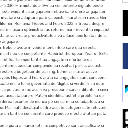
 for 2030. Mai mult, doar 9% au competente digitale peste
Este evident ca angajatorii trebuie sa le ofere angajatilor
 invatare si adaptare pare sa existe, mai ales in randul Gen
atilor din Romania, Hopes and Fears 2023, intrebati despre
n mare masura optimisti si fac referire mai frecvent la impactul
sta le va creste productivitatea, va aduce oportunitati de a
e angajare.
a, trebuie avute in vedere tendintele care dau directia
n set nou de competente. Raportul „European Year of Skills
ol foarte important il au angajatii in eforturile de
Conform studiului, companiile au rezolvat partial aceasta
esterea bugetelor de training, beneficii mai atractive.
yees Hopes and Fears arata ca angajatorii sunt constienti
ale intr-o lume guvernata de ”digital si verde”. Insa doar
ca pe care o fac acum va presupune sarcini diferite in cinci
e au aceasta parere. Putem identifica astfel o problema de
pierderea locurilor de munca pe cei care nu se adapteaza si
. Mai mult, decalajul dintre aceste categorii este relevant
Este un lant de consecinte care produce efecte atat pe piata
i pe o piata a muncii tot mai competitiva sunt amplificate si