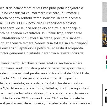
nca si de competente reprezinta principala ingrijorare a
 fiind considerat cel mai mare risc care, in urmatorul
fecta negativ rentabilitatea industriei in care acestea
dajului PwC CEO Survey 2023. Preocuparea privind
tirea fortei de munca reiese din analizele si sondajele
nta pe agenda executivilor. In ultimul timp, schimbarile
mbatranirea populatiei si migratie, precum si impactul
centuat aceasta temere. Vedem cum tot mai multe companii
uta oamenii cu aptitudinile potrivite. Aceasta discrepanta
orilor genereaza o situatie paradoxala: exista locuri de
omania pentru Amcham a constatat ca sectoarele care
n Romania sunt: industria prelucratoare, transporturile si
forta de munca estimat pentru anul 2022 a fost de 145.000 de
junge la 224.000 de persoane in anul 2026. Impactul
ivitate pierduta, este estimat la 4,4 miliarde euro si se
a 9,5 mld euro. In constructii, HoReCa, productie agricola si
st acoperit de lucratorii straini. Cotele acceptate in Romania
 duble fata de 2021, urmand ca in 2024 sa fie ridicate la
cient pentru nevoile economiei, mai ales in domeniile care cer