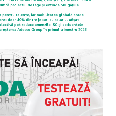
schimbă criteriile de angajare și organizarea muncii
fică proiectul de lege și extinde obligațiile
 pentru talente, iar mobilitatea globală scade
nt: doar 40% dintre joburi au salariul afișat
lectivă pot reduce amenzile ISC și accidentele
n creșterea Adecco Group în primul trimestru 2026