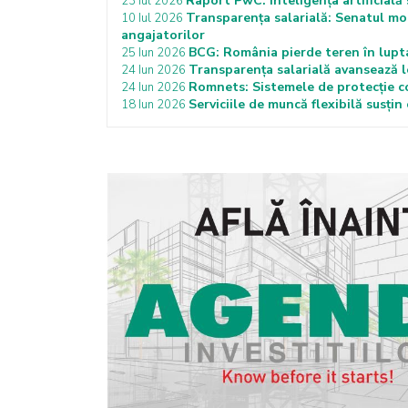
Raport PwC: Inteligența artificială 
23 Iul 2026
Transparența salarială: Senatul modi
10 Iul 2026
angajatorilor
BCG: România pierde teren în lupta
25 Iun 2026
Transparența salarială avansează le
24 Iun 2026
Romnets: Sistemele de protecție co
24 Iun 2026
Serviciile de muncă flexibilă susți
18 Iun 2026