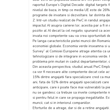
raportul Europe’s Digital Decade: digital targets
nivelul de baza, in timp ce media UE este de 26%. 
programe de invatare si dezvoltare. Iar dorinta de
Z. Intr-un studiu realizat de PwC in randul angaj
impactul AI asupra carierei lor, acestia par a fi i
pozitiv al AI decat la cel negativ, spunand ca ace
invata noi competente sau va crea oportunitati d
Pe langa caracteristicile pietei muncii din Romani
economiei globale. Economia verde inseamna si u
Survey” al Comisiei Europene atrage atentia ca un r
tehnologizare si de integrare in economia verde. 
problema prin mutari in cadrul departamentelor, cr
Din aceasta perspectiva, studiul anual PwC Emplo
ca vor fi necesare alte competente decat cele actu
15% dintre angajatii fara specializare cred ca mun
ani, fata de 51% dintre angajatii specializati car
anticipare, care ii poate face mai vulnerabili la 
nu se gandesc ca trebuie sa invete competente noi
si pentru felul in care se propaga inegalitatile. 
muncii, cat si in interiorul companiilor.
Eforturile de a atrage, dar si de a retine angajati