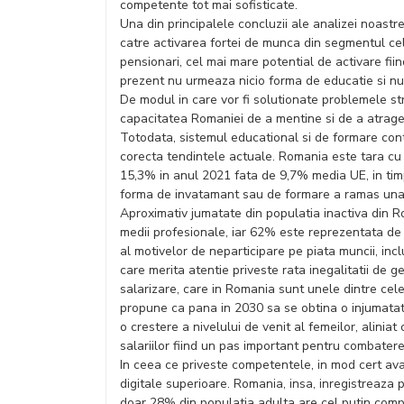
competente tot mai sofisticate.
Una din principalele concluzii ale analizei noastre
catre activarea fortei de munca din segmentul celo
pensionari, cel mai mare potential de activare fiin
prezent nu urmeaza nicio forma de educatie si nu
De modul in care vor fi solutionate problemele str
capacitatea Romaniei de a mentine si de a atrage
Totodata, sistemul educational si de formare con
corecta tendintele actuale. Romania este tara cu 
15,3% in anul 2021 fata de 9,7% media UE, in timp 
forma de invatamant sau de formare a ramas una 
Aproximativ jumatate din populatia inactiva din R
medii profesionale, iar 62% este reprezentata de
al motivelor de neparticipare pe piata muncii, inc
care merita atentie priveste rata inegalitatii de g
salarizare, care in Romania sunt unele dintre ce
propune ca pana in 2030 sa se obtina o injumatatir
o crestere a nivelului de venit al femeilor, alinia
salariilor fiind un pas important pentru combatere
In ceea ce priveste competentele, in mod cert avans
digitale superioare. Romania, insa, inregistreaza
doar 28% din populatia adulta are cel putin com