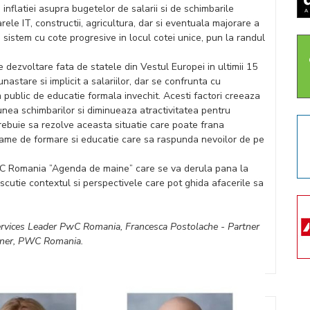
nflatiei asupra bugetelor de salarii si de schimbarile
oarele IT, constructii, agricultura, dar si eventuala majorare a
i sistem cu cote progresive in locul cotei unice, pun la randul
 dezvoltare fata de statele din Vestul Europei in ultimii 15
unastare si implicit a salariilor, dar se confrunta cu
m public de educatie formala invechit. Acesti factori creeaza
iunea schimbarilor si diminueaza atractivitatea pentru
ii trebuie sa rezolve aceasta situatie care poate frana
rame de formare si educatie care sa raspunda nevoilor de pe
 PwC Romania ”Agenda de maine” care se va derula pana la
iscutie contextul si perspectivele care pot ghida afacerile sa
Services Leader PwC Romania, Francesca Postolache - Partner
tner, PWC Romania.