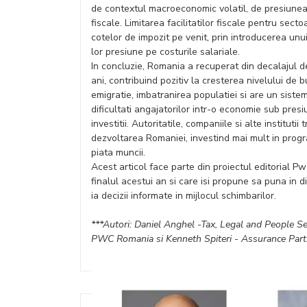
de contextul macroeconomic volatil, de presiunea i
fiscale. Limitarea facilitatilor fiscale pentru sect
cotelor de impozit pe venit, prin introducerea unu
lor presiune pe costurile salariale.
In concluzie, Romania a recuperat din decalajul de
ani, contribuind pozitiv la cresterea nivelului de b
emigratie, imbatranirea populatiei si are un siste
dificultati angajatorilor intr-o economie sub pres
investitii. Autoritatile, companiile si alte institut
dezvoltarea Romaniei, investind mai mult in prog
piata muncii.
Acest articol face parte din proiectul editorial
finalul acestui an si care isi propune sa puna in d
ia decizii informate in mijlocul schimbarilor.
***Autori: Daniel Anghel -Tax, Legal and People 
PWC Romania si Kenneth Spiteri - Assurance Par