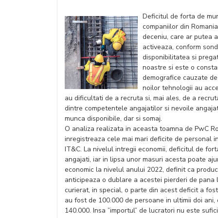
Deficitul de forta de mu
companiilor din Romania,
deceniu, care ar putea a
activeaza, conform son
disponibilitatea si prega
noastre si este o consta
demografice cauzate de i
noilor tehnologii au ac
au dificultati de a recruta si, mai ales, de a recr
dintre competentele angajatilor si nevoile angajat
munca disponibile, dar si somaj.
O analiza realizata in aceasta toamna de PwC R
inregistreaza cele mai mari deficite de personal i
IT&C. La nivelul intregii economii, deficitul de 
angajati, iar in lipsa unor masuri acesta poate a
economic la nivelul anului 2022, definit ca product
anticipeaza o dublare a acestei pierderi de pana l
curierat, in special, o parte din acest deficit a fo
au fost de 100.000 de persoane in ultimii doi ani,
140.000. Insa ”importul” de lucratori nu este sufi