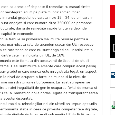
 este ca acest deficit poate fi remediat cu masuri tintite
r neintegrati acum pe piata muncii: someri, tineri,
d in randul grupului de varsta intre 15 – 24 de ani care in
 sunt angajati si care numara circa 350.000 de persoane.
ucturale, dar si de remediile rapide tintite va depinde
 capital in economie.
tinua trebuie sa primeasca mai multe resurse pentru a
cea mai ridicata rata de abandon scolar din UE, respectiv
ce rata tinerilor care nu sunt angajati sau inscrisi intr-o
dintre cele mai ridicate din UE, de 18%.
omania este formata din absolventi de liceu si de studii
 femei. Desi sunt multe elemente care compun acest peisaj
lusiv gradul in care munca este inregistrata legal, un aspect
en la nivel de ocupare a fortei de munca si la nivel de
le mai mari din Uniunea Europeana. La nivel european se
e a ratei inegalitatii de gen in ocuparea fortei de munca si
t cu cel al barbatilor, noile norme legate de transparentizarea
a acestei disparitati.
ul rapid al tehnologiilor noi din ultimii ani impun aptitudini
 performante slabe in ceea ce priveste competentele digitale,
petente digitale de baza, mult sub media UE de 54%, arata