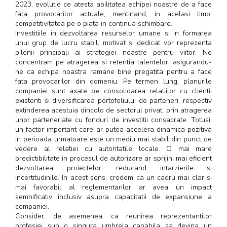
2023, evolutie ce atesta abilitatea echipei noastre de a face
fata provocarilor actuale, mentinand, in acelasi timp,
competitivitatea pe o piata in continua schimbare.
Investitiile in dezvoltarea resurselor umane si in formarea
unui grup de lucru stabil, motivat si dedicat vor reprezenta
pilonii principali ai strategiei noastre pentru viitor. Ne
concentram pe atragerea si retentia talentelor, asigurandu-
ne ca echipa noastra ramane bine pregatita pentru a face
fata provocarilor din domeniu. Pe termen lung, planurile
companiei sunt axate pe consolidarea relatiilor cu clientii
existenti si diversificarea portofoliului de parteneri, respectiv
extinderea acestuia dincolo de sectorul privat, prin atragerea
unor parteneriate cu fonduri de investitii consacrate. Totusi,
un factor important care ar putea accelera dinamica pozitiva
in perioada urmatoare este un mediu mai stabil din punct de
vedere al relatiei cu autoritatile locale. O mai mare
predictibilitate in procesul de autorizare ar sprijini mai eficient
dezvoltarea proiectelor, reducand intarzierile si
incertitudinile. In acest sens, credem ca un cadru mai clar si
mai favorabil al reglementarilor ar avea un impact
semnificativ inclusiv asupra capacitatii de expansiune a
companiei.
Consider, de asemenea, ca reunirea reprezentantilor
profesiei sub o singura umbrela capabila sa devina un