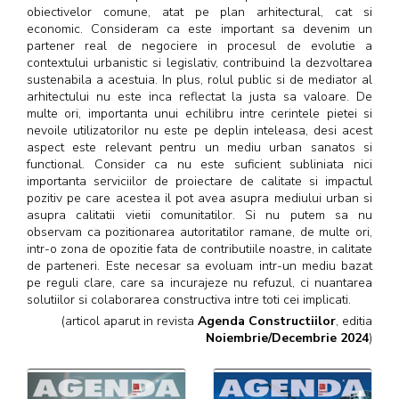
obiectivelor comune, atat pe plan arhitectural, cat si
economic. Consideram ca este important sa devenim un
partener real de negociere in procesul de evolutie a
contextului urbanistic si legislativ, contribuind la dezvoltarea
sustenabila a acestuia. In plus, rolul public si de mediator al
arhitectului nu este inca reflectat la justa sa valoare. De
multe ori, importanta unui echilibru intre cerintele pietei si
nevoile utilizatorilor nu este pe deplin inteleasa, desi acest
aspect este relevant pentru un mediu urban sanatos si
functional. Consider ca nu este suficient subliniata nici
importanta serviciilor de proiectare de calitate si impactul
pozitiv pe care acestea il pot avea asupra mediului urban si
asupra calitatii vietii comunitatilor. Si nu putem sa nu
observam ca pozitionarea autoritatilor ramane, de multe ori,
intr-o zona de opozitie fata de contributiile noastre, in calitate
de parteneri. Este necesar sa evoluam intr-un mediu bazat
pe reguli clare, care sa incurajeze nu refuzul, ci nuantarea
solutiilor si colaborarea constructiva intre toti cei implicati.
(articol aparut in revista
Agenda Constructiilor
, editia
Noiembrie/Decembrie 2024
)