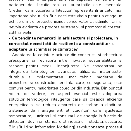
partener de discutie real cu autoritatile este esentiala.
Credem ca implicarea arhitectilor reprezentanti ai celor mai
importante birouri din Bucuresti este vitala pentru a atinge un
echilibru intre protectionismul conservator al ultimilor ani si
nevoia evidenta de progres sustenabil si promotor al cresterii
calitatii vietii.
- Ce tendinte remarcati in arhitectura si proiectare, in
contextul necesitatii de rezilienta a constructiilor si
adaptare la schimbarile climatice?
- Adaptarea la cerintele actuale din constructii si arhitectura
presupune un echilibru intre inovatie, sustenabilitate si
respect pentru mediul inconjurator. Ne concentram pe
integrarea tehnologiilor avansate, utilizarea materialelor
durabile si implementarea unor tehnici moderne de
proiectare si constructie, tendinta care, cu siguranta, este
comuna pentru majoritatea colegilor din industrie. Din punctul
nostru de vedere, un aspect esential este adoptarea
solutiilor tehnologice inteligente care sa creasca eficienta
energetica si sa reduca amprenta de carbon a cladirilor.
Sistemele de management al cladirilor, care ajusteaza
temperatura, iluminatul si consumul de energie in functie de
utilizatori, devin un standard al industriei. Totodata, utilizarea
BIM (Building Information Modeling) revolutioneaza procesul