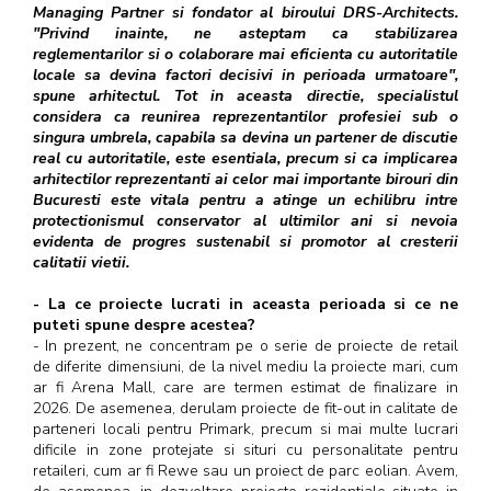
Managing Partner si fondator al biroului DRS-Architects.
"Privind inainte, ne asteptam ca stabilizarea
reglementarilor si o colaborare mai eficienta cu autoritatile
locale sa devina factori decisivi in perioada urmatoare",
spune arhitectul. Tot in aceasta directie, specialistul
considera ca reunirea reprezentantilor profesiei sub o
singura umbrela, capabila sa devina un partener de discutie
real cu autoritatile, este esentiala, precum si ca implicarea
arhitectilor reprezentanti ai celor mai importante birouri din
Bucuresti este vitala pentru a atinge un echilibru intre
protectionismul conservator al ultimilor ani si nevoia
evidenta de progres sustenabil si promotor al cresterii
calitatii vietii.
- La ce proiecte lucrati in aceasta perioada si ce ne
puteti spune despre acestea?
- In prezent, ne concentram pe o serie de proiecte de retail
de diferite dimensiuni, de la nivel mediu la proiecte mari, cum
ar fi Arena Mall, care are termen estimat de finalizare in
2026. De asemenea, derulam proiecte de fit-out in calitate de
parteneri locali pentru Primark, precum si mai multe lucrari
dificile in zone protejate si situri cu personalitate pentru
retaileri, cum ar fi Rewe sau un proiect de parc eolian. Avem,