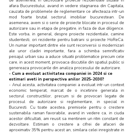
de asemenea, in dezvoltare proiecte rezidentiale situate in
afara Bucurestiului, avand in vedere stagnarea din Capitala,
cauzata de problemele de reglementare ce afecteaza intr-un
mod foarte brutal sectorul imobiliar bucurestean. De
asemenea, avem si o serie de proiecte blocate in procesul de
autorizare sau in etapa de pregatire, in faza de due diligence.
Este vorba, in general, despre proiecte rezidentiale, camine
studentesti, ori rezidente pentru batrani si proiecte HoReCa.
Un numar important dintre ele sunt reconversii si modernizari
ale unor cladiri importante, fara a schimba semnificativ
peisajul urban sau a aduce situatii problematice precum cele
care, in acest moment, provoaca discutiile din spatiul public si
genereaza provocarile din analiza procesului de autorizare.
- Cum a evoluat activitatea companiei in 2024 si ce
estimari aveti in perspectiva anilor 2025-2030?
- Anul acesta, activitatea companiei a evoluat intr-un context
economic temperat, marcat de o incetinire generala in
sectorul constructiilor, precum si de provocari legate de
procesul de autorizare si reglementare, in special in
Bucuresti. Cu toate acestea, premisele pentru o crestere
sustenabila raman favorabile, avand in vedere ca, in ciuda
acestor dificultati, am reusit sa mentinem un ritm constant de
dezvoltare. Estimam o crestere a cifrei de afaceri de
aproximativ 35% pentru acest an, similara celei inregistrate in