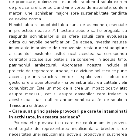
de proiectare, optimizand resursele si oferind solutii extrem
de precise si eficiente. Cand vine vorba de materiale, suntem
martorii unei schimbari majore spre sustenabilitate, tendinta
ce devine norma.
Flexibilitatea si adaptabilitatea sunt, de asemenea, esentiale
in proiectele noastre. Arhitectura trebuie sa fie pregatita sa
raspunda schimbarilor si sa ofere solutii care evolueaza
odata cu nevoile beneficiarilor. De aceea, investim resurse
importante in proiecte de reconversie, restaurare si adaptare
a cladirilor existente, astfel incat acestea sa corespunda
cerintelor actuale ale pietei si sa conserve, in acelasi timp,
patrimoniul arhitectural. Abordarea noastra include si
proiecte de regenerare urbana, cu o viziune holistica ce pune
accent pe infrastructura verde - spatii verzi, solutii de
gestionare a apei pluviale - si pe imbunatatirea calitatii vietii
comunitatilor. Este un mod de a crea un impact pozitiv atat
asupra mediului, cat si asupra oamenilor care traiesc in
aceste spatii, iar in ultimii ani am venit cu astfel de solutii in
Timisoara si Brasov.
- Care sunt principalele provocari pe care le intampinati
in activitate, in aceasta perioada?
- Principalele provocari cu care ne confruntam in prezent
sunt legate de reprezentarea insuficienta a breslei si de
necesitatea unei implicari mai active si proactive in sustinerea