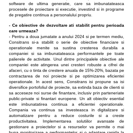
software de ultima generatie, care sa imbunatateasca
procesele de proiectare si executie, investind si in programe
de pregatire continua a personalului propriu.
- Ce obiective de dezvoltare ati stabilit pentru perioada
care urmeaza?
- Pentru a doua jumatate a anului 2024 si pe termen mediu,
Consitrans si-a stabilit o serie de obiective financiare si
operationale menite sa sustina cresterea durabila a
companiei si sa imbunatateasca performantele pe toate
palierele de activitate. Unul dintre principalele obiective ale
companiei este atingerea unei cresteri robuste a cifrei de
afaceri, cu o tinta de crestere anuala de 15%-20%, bazata pe
contractarea de noi proiecte si pe optimizarea eficientei
operationale. In acest sens, Consitrans isi propune sa isi
diversifice portofoliul de proiecte, sa extinda baza de clienti si
sa acceseze noi surse de finantare, inclusiv prin parteneriate
public-private si finantari europene. Un alt obiectiv esential
este imbunatatirea continua a eficientei operationale.
Compania va continua sa investeasca in digitalizare si
automatizare pentru a reduce costurile si a creste
productivitatea. Implementarea solutiilor avansate de
gestionare a proiectelor si a resurselor va permite o mai
buna monitorizare a performantelor si o adaptare rapida la