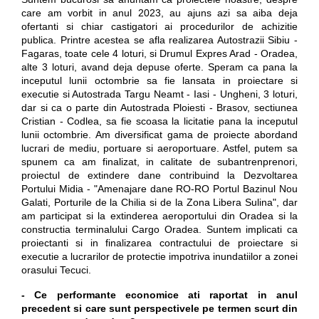
care am vorbit in anul 2023, au ajuns azi sa aiba deja
ofertanti si chiar castigatori ai procedurilor de achizitie
publica. Printre acestea se afla realizarea Autostrazii Sibiu -
Fagaras, toate cele 4 loturi, si Drumul Expres Arad - Oradea,
alte 3 loturi, avand deja depuse oferte. Speram ca pana la
inceputul lunii octombrie sa fie lansata in proiectare si
executie si Autostrada Targu Neamt - Iasi - Ungheni, 3 loturi,
dar si ca o parte din Autostrada Ploiesti - Brasov, sectiunea
Cristian - Codlea, sa fie scoasa la licitatie pana la inceputul
lunii octombrie. Am diversificat gama de proiecte abordand
lucrari de mediu, portuare si aeroportuare. Astfel, putem sa
spunem ca am finalizat, in calitate de subantrenprenori,
proiectul de extindere dane contribuind la Dezvoltarea
Portului Midia - "Amenajare dane RO-RO Portul Bazinul Nou
Galati, Porturile de la Chilia si de la Zona Libera Sulina", dar
am participat si la extinderea aeroportului din Oradea si la
constructia terminalului Cargo Oradea. Suntem implicati ca
proiectanti si in finalizarea contractului de proiectare si
executie a lucrarilor de protectie impotriva inundatiilor a zonei
orasului Tecuci.
- Ce performante economice ati raportat in anul
precedent si care sunt perspectivele pe termen scurt din