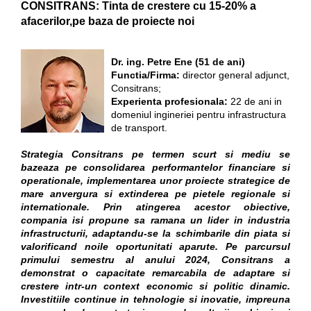
CONSITRANS: Tinta de crestere cu 15-20% a
afacerilor,pe baza de proiecte noi
Dr. ing. Petre Ene (51 de ani)
Functia/Firma:
director general adjunct,
Consitrans;
Experienta profesionala:
22 de ani in
domeniul ingineriei pentru infrastructura
de transport.
Strategia Consitrans pe termen scurt si mediu se
bazeaza pe consolidarea performantelor financiare si
operationale, implementarea unor proiecte strategice de
mare anvergura si extinderea pe pietele regionale si
internationale. Prin atingerea acestor obiective,
compania isi propune sa ramana un lider in industria
infrastructurii, adaptandu-se la schimbarile din piata si
valorificand noile oportunitati aparute. Pe parcursul
primului semestru al anului 2024, Consitrans a
demonstrat o capacitate remarcabila de adaptare si
crestere intr-un context economic si politic dinamic.
Investitiile continue in tehnologie si inovatie, impreuna