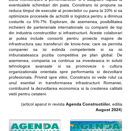
eventualele schimbari din piata. Consitrans isi propune sa
reduca timpul de executie al proiectelor cu pana la 10% si sa
optimizeze procesele de achizitii si logistica pentru a diminua
costurile cu 5%-7%. Exploram, de asemenea, posibilitatea
incheierii de parteneriate internationale cu companii de top
din industria constructiilor si infrastructurii. Aceste colaborari
ar putea include consortii pentru proiecte majore de
infrastructura sau transferuri de know-how, care sa permita
companiei sa isi extinda competentele si sa isi
imbunatateasca pozitia competitiva pe plan global. De
asemenea, compania va continua sa investeasca in solutii
tehnologice avansate si sa promoveze o cultura
organizationala orientata spre performanta si dezvoltare
profesionala. Privind spre viitor, Consitrans isi vede rolul ca
unul esential in transformarea infrastructurii Romaniei,
contribuind la dezvoltarea economica si la cresterea calitatii
vietii pentru cetateni.
(articol aparut in revista
Agenda Constructiilor
, editia
August 2024
)