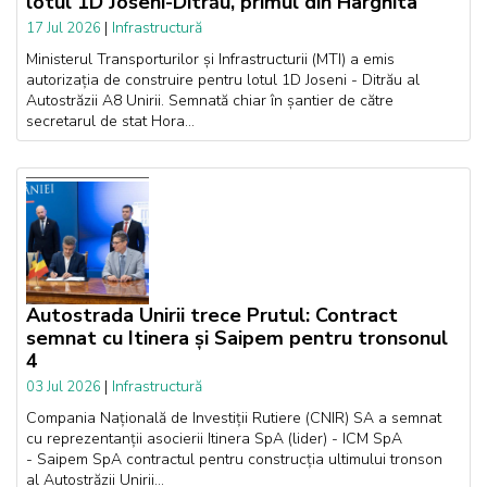
lotul 1D Joseni-Ditrău, primul din Harghita
|
Infrastructură
17 Jul 2026
Ministerul Transporturilor și Infrastructurii (MTI) a emis
autorizația de construire pentru lotul 1D Joseni - Ditrău al
Autostrăzii A8 Unirii. Semnată chiar în șantier de către
secretarul de stat Hora...
Autostrada Unirii trece Prutul: Contract
semnat cu Itinera și Saipem pentru tronsonul
4
|
Infrastructură
03 Jul 2026
Compania Națională de Investiții Rutiere (CNIR) SA a semnat
cu reprezentanții asocierii Itinera SpA (lider) - ICM SpA
- Saipem SpA contractul pentru construcția ultimului tronson
al Autostrăzii Unirii...