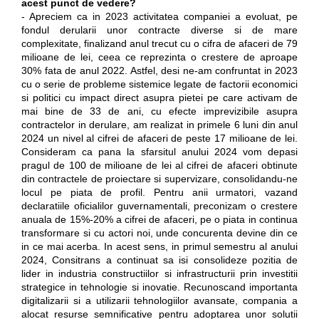
acest punct de vedere?
- Apreciem ca in 2023 activitatea companiei a evoluat, pe
fondul derularii unor contracte diverse si de mare
complexitate, finalizand anul trecut cu o cifra de afaceri de 79
milioane de lei, ceea ce reprezinta o crestere de aproape
30% fata de anul 2022. Astfel, desi ne-am confruntat in 2023
cu o serie de probleme sistemice legate de factorii economici
si politici cu impact direct asupra pietei pe care activam de
mai bine de 33 de ani, cu efecte imprevizibile asupra
contractelor in derulare, am realizat in primele 6 luni din anul
2024 un nivel al cifrei de afaceri de peste 17 milioane de lei.
Consideram ca pana la sfarsitul anului 2024 vom depasi
pragul de 100 de milioane de lei al cifrei de afaceri obtinute
din contractele de proiectare si supervizare, consolidandu-ne
locul pe piata de profil. Pentru anii urmatori, vazand
declaratiile oficialilor guvernamentali, preconizam o crestere
anuala de 15%-20% a cifrei de afaceri, pe o piata in continua
transformare si cu actori noi, unde concurenta devine din ce
in ce mai acerba. In acest sens, in primul semestru al anului
2024, Consitrans a continuat sa isi consolideze pozitia de
lider in industria constructiilor si infrastructurii prin investitii
strategice in tehnologie si inovatie. Recunoscand importanta
digitalizarii si a utilizarii tehnologiilor avansate, compania a
alocat resurse semnificative pentru adoptarea unor solutii