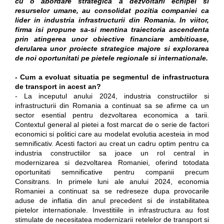
cu o abordare strategica a dezvoltarii echipei si
resurselor umane, au consolidat pozitia companiei ca
lider in industria infrastructurii din Romania. In viitor,
firma isi propune sa-si mentina traiectoria ascendenta
prin atingerea unor obiective financiare ambitioase,
derularea unor proiecte strategice majore si explorarea
de noi oportunitati pe pietele regionale si internationale.
- Cum a evoluat situatia pe segmentul de infrastructura
de transport in acest an?
- La inceputul anului 2024, industria constructiilor si
infrastructurii din Romania a continuat sa se afirme ca un
sector esential pentru dezvoltarea economica a tarii.
Contextul general al pietei a fost marcat de o serie de factori
economici si politici care au modelat evolutia acesteia in mod
semnificativ. Acesti factori au creat un cadru optim pentru ca
industria constructiilor sa joace un rol central in
modernizarea si dezvoltarea Romaniei, oferind totodata
oportunitati semnificative pentru companii precum
Consitrans. In primele luni ale anului 2024, economia
Romaniei a continuat sa se redreseze dupa provocarile
aduse de inflatia din anul precedent si de instabilitatea
pietelor internationale. Investitiile in infrastructura au fost
stimulate de necesitatea modernizarii retelelor de transport si