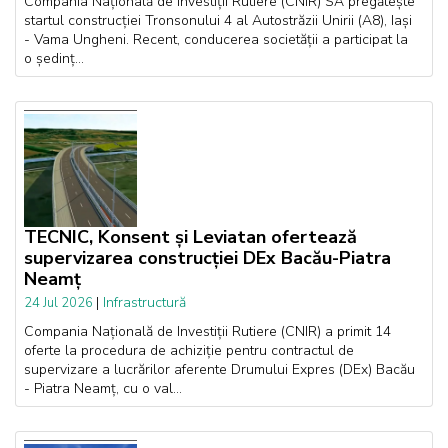
Compania Națională de Investiții Rutiere (CNIR) SA pregătește
startul construcției Tronsonului 4 al Autostrăzii Unirii (A8), Iași
- Vama Ungheni. Recent, conducerea societății a participat la
o ședinț...
TECNIC, Konsent și Leviatan ofertează
supervizarea construcției DEx Bacău-Piatra
Neamț
|
Infrastructură
24 Jul 2026
Compania Națională de Investiții Rutiere (CNIR) a primit 14
oferte la procedura de achiziție pentru contractul de
supervizare a lucrărilor aferente Drumului Expres (DEx) Bacău
- Piatra Neamț, cu o val...