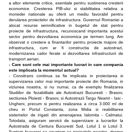
a altor elemente critice, esentiale pentru sustinerea cresterii
economice. Cresterea PIB-ului si stabilitatea relativa a
monedei nationale au oferit un mediu favorabil pentru
derularea proiectelor de infrastructura. Guvernul Romaniei a
alocat resurse semnificative in bugetul de stat pentru
proiecte de infrastructura, recunoscand importanta acestui
sector pentru dezvoltarea economica pe termen lung. Am
observat o crestere a finantarilor pentru proiecte majore de
infrastructura, cum ar fi constructia de autostrazi,
modernizarea cailor ferate si dezvoltarea infrastructurii de
transport aerian.
- Care sunt cele mai importante lucrari in care compania
este implicata la momentul actual?
- Consitrans continua sa fie implicata in proiectarea si
supervizarea celor mai importante proiecte din Romania, in
viziunea noastra, si nu numai, ca de exemplu finalizarea
Studiilor de fezabilitate ale Autostrazii Bucuresti - Brasov,
sectiunea Ploiesti - Brasov, si Autostrazii Targu Neamt - Iasi -
Ungheni, precum si pentru realizarea a circa 3.000 ml de
cheu in Portul Constanta, zona Midia si reabilitarea
sistemelor de irigatii din amenajarea Ialomita - Calmatui.
Totodata, asiguram servicii de supervizare a lucrarilor la
Autostrada de Centura Bucuresti Sud, Lotul 1 si Lotul 3.
Suntem bucurosi sa anuntam ca proiectele noastre, despre