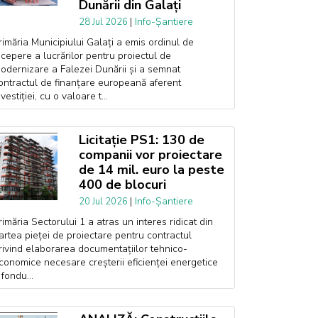
Dunării din Galați
|
Info-Șantiere
28 Jul 2026
rimăria Municipiului Galați a emis ordinul de
ncepere a lucrărilor pentru proiectul de
odernizare a Falezei Dunării și a semnat
ontractul de finanțare europeană aferent
nvestiției, cu o valoare t...
Licitație PS1: 130 de
companii vor proiectare
de 14 mil. euro la peste
400 de blocuri
|
Info-Șantiere
20 Jul 2026
rimăria Sectorului 1 a atras un interes ridicat din
artea pieței de proiectare pentru contractul
rivind elaborarea documentațiilor tehnico-
conomice necesare creșterii eficienței energetice
 fondu...