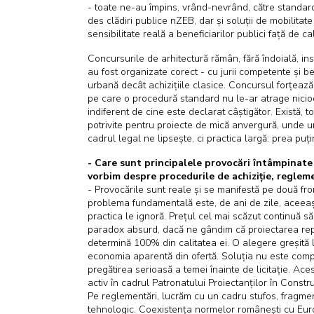
- toate ne-au împins, vrând-nevrând, către standa
des clădiri publice nZEB, dar și soluții de mobilita
sensibilitate reală a beneficiarilor publici față de ca
Concursurile de arhitectură rămân, fără îndoială, in
au fost organizate corect - cu jurii competente și be
urbană decât achizițiile clasice. Concursul forțează 
pe care o procedură standard nu le-ar atrage nicioda
indiferent de cine este declarat câștigător. Există, t
potrivite pentru proiecte de mică anvergură, unde u
cadrul legal ne lipsește, ci practica largă: prea puț
- Care sunt principalele provocări întâmpinate 
vorbim despre procedurile de achiziție, regleme
- Provocările sunt reale și se manifestă pe două front
problema fundamentală este, de ani de zile, aceeași - 
practica le ignoră. Prețul cel mai scăzut continuă să
paradox absurd, dacă ne gândim că proiectarea repre
determină 100% din calitatea ei. O alegere greșită l
economia aparentă din ofertă. Soluția nu este complic
pregătirea serioasă a temei înainte de licitație. Ace
activ în cadrul Patronatului Proiectanților în Const
Pe reglementări, lucrăm cu un cadru stufos, fragmen
tehnologic. Coexistența normelor românești cu Euro