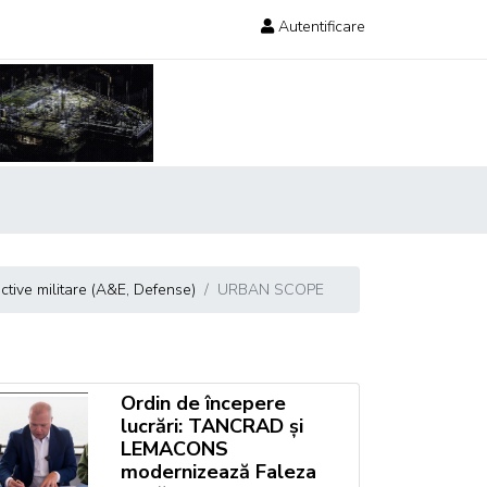
Autentificare
iective militare (A&E, Defense)
URBAN SCOPE
Ordin de începere
lucrări: TANCRAD și
LEMACONS
modernizează Faleza