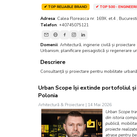
✔ TOP RELIABLE BRAND
✔ TOP 500 - ENGINEER
Adresa
: Calea Floreasca nr. 169X, et.4 , Bucurest
Telefon
: +40745075121
Domenii
:
Arhitectură, inginerie civilă și proiectar
Urbanism, planificare peisagistică și regenerare u
Descriere
Consultanță și proiectare pentru mobilitate urbană,
Urban Scope își extinde portofoliul și
Polonia
Arhitectură & Proiectare | 14 Mai 2026
Urban Scope
tra
din istoria compa
publică, mobilita
proiecte realiza
atrase pentru ben