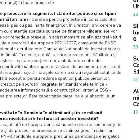
of
ernanță) în toate proiectele.
U
de proiectare în segmentul clădirilor publice și ce tipuri
30
următorii ani?
- Cererea pentru proiectare în zona clădirilor
ează, pas cu pas, harta finanțărilor. În următorii ani, cererea va
SI
 cu o atenție specială sursele de finanțare viitoare: ele vor
lu
e vor remodela orașele. În acest moment se aliniază trei valuri
6
ecuție a exercițiului european 2021-2027, completat de PNSC
30
aționale derulate prin Compania Națională de Investiții și prin
ntâmplă, în medie, o dată la cincisprezece ani. Sănătatea și
Se
eștere - spitale județene noi, ambulatorii, centre de
Co
cenii. Învățământul superior rămâne, de asemenea, consistent
51
 tehnologică majoră - orașele care nu și-au regândit soluțiile de
, fără excepție, pentru redarea spațiilor publice pietonilor.
23
crescut pe abordări integrate. Iar standardele tehnice -
delarea informațională a construcțiilor), criteriile ESG -
Al
ipsa proiectelor. Este capacitatea pieței de a le absorbi la un
mi
C
13
zvoltate în România în ultimii ani și în ce măsură
rea nivelului arhitectural al acestor investiții?
ecalajul față de Europa Centrală nu este unul de competențe în
e și de proces, iar procesele se schimbă greu. În ultimii ani,
v. PNRR, fondurile europene, presiunea pe eficiența energetică