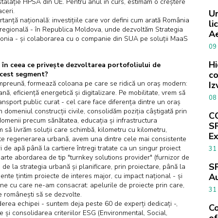
stalație HPSA din UE. Pentru anul în curs, estimăm o creștere
aceri.
Ur
anță națională: investițiile care vor defini cum arată România
li
 regională - în Republica Moldova, unde dezvoltăm Strategia
Ae
olonia - și colaborarea cu o companie din SUA pe soluții MaaS
09
Hi
 în ceea ce privește dezvoltarea portofoliului de
co
 acest segment?
, împreună, formează coloana pe care se ridică un oraș modern:
Iz
nă, eficiență energetică și digitalizare. Pe mobilitate, vrem să
08
ansport public curat - cel care face diferența dintre un oraș
În domeniul construcții civile, consolidăm poziția câștigată prin
CO
domenii precum sănătatea, educația și infrastructura
SF
uăm să livrăm soluții care schimbă, kilometru cu kilometru,
E
ește regenerarea urbană, avem una dintre cele mai consistente
i de apă până la cartiere întregi tratate ca un singur proiect
31
parte abordarea de tip "turnkey solutions provider" (furnizor de
SF
 de la strategia urbană și planificare, prin proiectare, până la
te țintim proiecte de interes major, cu impact național - și
Au
ne cu care ne-am consacrat: apelurile de proiecte prin care,
31
șe românești să se dezvolte.
inderea echipei - suntem deja peste 60 de experți dedicați -,
Co
ne și consolidarea criteriilor ESG (Environmental, Social,