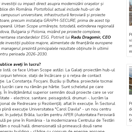
investiții cu impact direct asupra modernizării orașelor și
ublice din România. Portofoliul actual include hub-uri de
 campusuri universitare, infrastructură feroviară și proiecte
atoare, precum instalația GRAPH-SECURE, prima de acest tip
opeană. Urban Scope urmărește, totodată, extinderea regională
dova, Bulgaria și Polonia, mizând pe proiecte complexe,
P
plementarea standardelor ESG. Potrivit lui
Radu Dragomir, CEO
v
de investiții publice majore, alimentate de finanțările europene
i
 managerul prezintă principalele rezultate obținute în ultimii
m
 pentru perioada 2026-2030.
ublice aveți în lucru?
ce listă, ce face Urban Scope astăzi. La Galați proiectăm hub-ul
rpuri tehnice, stații de încărcare și o rețea de contact
ție. La Constanța, Focșani, Buzău și Buftea, proiectele tocmai
unt lucrări care nu rămân pe hârtie. Sunt scheletul pe care
raș. În învățământul superior semnăm două proiecte care se vor
itate - electrice, sanitare, peisagistică, drumuri -, lucrăm la
onal de Redresare și Reziliență), aflat în execuție. În Sectorul
P
n plină execuție Universitatea "Carol Davila" - un nou centru
d
i, în județul Brăila, lucrăm pentru AFER (Autoritatea Feroviară
n
ulă pe șine în România - la modernizarea Centrului de Testări
5
iectăm o nouă hală, dimensionată să primească două rame
o-energy building - clădire cu consum de energie aproape