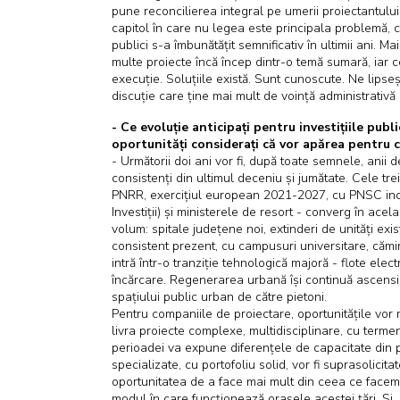
pune reconcilierea integral pe umerii proiectantului
capitol în care nu legea este principala problemă, ci
publici s-a îmbunătățit semnificativ în ultimii ani. M
multe proiecte încă încep dintr-o temă sumară, iar cos
execuție. Soluțiile există. Sunt cunoscute. Ne lipseș
discuție care ține mai mult de voință administrativă
- Ce evoluție anticipați pentru investițiile publ
oportunități considerați că vor apărea pentru 
- Următorii doi ani vor fi, după toate semnele, anii de
consistenți din ultimul deceniu și jumătate. Cele t
PNRR, exercițiul european 2021-2027, cu PNSC incl
Investiții) și ministerele de resort - converg în ace
volum: spitale județene noi, extinderi de unități ex
consistent prezent, cu campusuri universitare, cămi
intră într-o tranziție tehnologică majoră - flote ele
încărcare. Regenerarea urbană își continuă ascensi
spațiului public urban de către pietoni.
Pentru companiile de proiectare, oportunitățile vor 
livra proiecte complexe, multidisciplinare, cu terme
perioadei va expune diferențele de capacitate din pia
specializate, cu portofoliu solid, vor fi suprasolicit
oportunitatea de a face mai mult din ceea ce facem
modul în care funcționează orașele acestei țări. Și