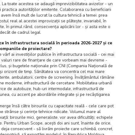
. La toate acestea se adaugă imprevizibilitatea avizelor - un
 practica autorităților emitente. Colaborarea cu beneficiarii
ai avem însă mult de lucrat la cultura tehnică a temei: prea
tul real al acestei improvizații se plătește, invariabil, în
te, în primul rând, consecvența aplicării lor - și asta este o
 decât de cadrul legal.
ice în infrastructura socială în perioada 2026-2027 și ce
companiile de proiectare?
 vârf ai investițiilor publice în infrastructura socială - cei mai
rei valuri rare de finanțare de care vorbeam mai devreme -
us, și bugetele naționale prin CNI (Compania Națională de
lași orizont de timp. Sănătatea va concentra cel mai mare
istente, ambulatorii, centre de screening. Învățământul rămâne
ne moderne, infrastructură de cercetare. Mobilitatea urbană
ctrice de autobuze, hub-uri intermodale, infrastructură de
unea, cu accent pe abordările integrate și pe recâștigarea
merge însă către birourile cu capacitate reală - cele care pot
ne strânse și cerințe tehnice ridicate. Volumul mare al
ță: birourile mici, generaliste, vor avea dificultăți; echipele
ate. Pentru Urban Scope, acești doi ani sunt, înainte de orice,
 deja consecvent - să livrăm proiecte care schimbă, concret,
, deopotrivă, să exportăm modelul: în Republica Moldova,