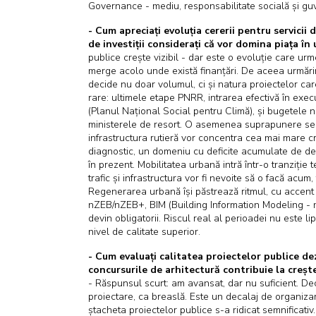
Governance - mediu, responsabilitate socială și guv
- Cum apreciați evoluția cererii pentru servicii 
de investiții considerați că vor domina piața în 
publice crește vizibil - dar este o evoluție care urm
merge acolo unde există finanțări. De aceea urmărim
decide nu doar volumul, ci și natura proiectelor car
rare: ultimele etape PNRR, intrarea efectivă în ex
(Planul Național Social pentru Climă), și bugetele n
ministerele de resort. O asemenea suprapunere se î
infrastructura rutieră vor concentra cea mai mare cr
diagnostic, un domeniu cu deficite acumulate de de
în prezent. Mobilitatea urbană intră într-o tranziție
trafic și infrastructura vor fi nevoite să o facă acum
Regenerarea urbană își păstrează ritmul, cu accent 
nZEB/nZEB+, BIM (Building Information Modeling - mo
devin obligatorii. Riscul real al perioadei nu este l
nivel de calitate superior.
- Cum evaluați calitatea proiectelor publice de
concursurile de arhitectură contribuie la crește
- Răspunsul scurt: am avansat, dar nu suficient. D
proiectare, ca breaslă. Este un decalaj de organizar
ștacheta proiectelor publice s-a ridicat semnificati