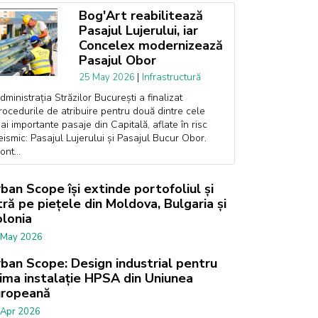
Bog'Art reabilitează
Pasajul Lujerului, iar
Concelex modernizează
Pasajul Obor
|
Infrastructură
25 May 2026
dministrația Străzilor București a finalizat
rocedurile de atribuire pentru două dintre cele
ai importante pasaje din Capitală, aflate în risc
eismic: Pasajul Lujerului și Pasajul Bucur Obor.
ont...
ban Scope își extinde portofoliul și
tră pe piețele din Moldova, Bulgaria și
lonia
 May 2026
ban Scope: Design industrial pentru
ima instalație HPSA din Uniunea
uropeană
 Apr 2026