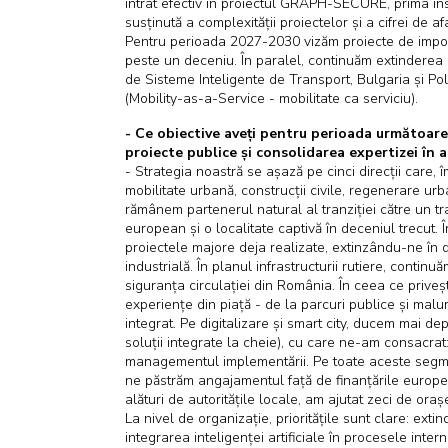
intrat efectiv în proiectul GRAPH-SECURE, prima in
susținută a complexității proiectelor și a cifrei de af
Pentru perioada 2027-2030 vizăm proiecte de import
peste un deceniu. În paralel, continuăm extinderea
de Sisteme Inteligente de Transport, Bulgaria și P
(Mobility-as-a-Service - mobilitate ca serviciu).
- Ce obiective aveți pentru perioada următoare
proiecte publice și consolidarea expertizei în
- Strategia noastră se așază pe cinci direcții care
mobilitate urbană, construcții civile, regenerare urba
rămânem partenerul natural al tranziției către un tr
european și o localitate captivă în deceniul trecut. 
proiectele majore deja realizate, extinzându-ne în 
industrială. În planul infrastructurii rutiere, contin
siguranța circulației din România. În ceea ce priv
experiențe din piață - de la parcuri publice și malur
integrat. Pe digitalizare și smart city, ducem mai de
soluții integrate la cheie), cu care ne-am consacrat:
managementul implementării. Pe toate aceste segmen
ne păstrăm angajamentul față de finanțările europe
alături de autoritățile locale, am ajutat zeci de ora
La nivel de organizație, prioritățile sunt clare: ext
integrarea inteligenței artificiale în procesele inter