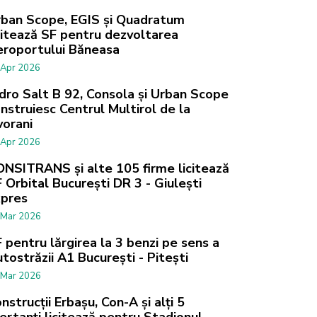
ban Scope, EGIS și Quadratum
citează SF pentru dezvoltarea
roportului Băneasa
 Apr 2026
dro Salt B 92, Consola și Urban Scope
nstruiesc Centrul Multirol de la
vorani
 Apr 2026
NSITRANS și alte 105 firme licitează
 Orbital București DR 3 - Giulești
xpres
 Mar 2026
 pentru lărgirea la 3 benzi pe sens a
tostrăzii A1 București - Pitești
 Mar 2026
nstrucții Erbașu, Con-A și alți 5