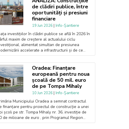
ANALIZĂ: Construcțiile
de clădiri publice, între
oportunități și presiuni
financiare
|
Info-Șantiere
19 Jun 2026
iața investițiilor în clădiri publice se află în 2026 în
ârful maxim de creștere al actualului ciclu
nvestițional, alimentat simultan de presiunea
odernizării accelerate a infrastructurii și de ce...
Oradea: Finanțare
europeană pentru noua
școală de 50 mil. euro
de pe Tompa Mihaly
|
Info-Șantiere
10 Jun 2026
rimăria Municipiului Oradea a semnat contractul
e finanțare pentru proiectul de construcție a unei
oi școli pe str. Tompa Mihaly nr. 36, investiție de
0 de milioane de euro , prin Programul Region...