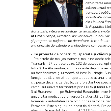
dezvoltarea unor 
infrastructurii p
transport public,
industriale inov
din Uniunea Eur
în Republica Mol
digitalizare, integrarea inteligenței artificiale și im
al Urban Scope
, următorii ani vor aduce un nou val 
și programele naționale de dezvoltare. În continuare,
ani, direcțiile de extindere și obiectivele companiei
- Ce proiecte de construcții speciale și clădiri p
- Proiectele de mai jos transmit, mai bine decât ori
Transurb - 37 de troleibuze, 132 de autobuze, opt co
bifilară. La Alexandria, autobaza este deja în execu
au fost finalizate și urmează să intre în licitație. S
funcționează, zi de zi, transportul public al unui o
citi peste decenii. La Bacău, ca proiectant de special
campusul universitar finanțat prin PNRR (Planul Nați
3 al Bucureștiului, pe Bulevardul Basarabiei, este î
universitar medical de anvergură națională. La Făure
Română) - autoritatea care omologhează tot ce circ
Feroviare. Este singurul de acest tip din țară. Pro
electrice în paralel, la standard NZEB (nearly zer