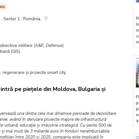
ING
P
i , Sector 1 , România
î
m
c
i
e obiective militare (A&E, Defense)
rbană (GIS)
 regenerare și proiecte smart city.
 intră pe piețele din Moldova, Bulgaria și
P
p
p
versează una dintre cele mai dinamice perioade de dezvoltare
e
niei, având în derulare proiecte majore de infrastructură
a
te urbană, educație și industrie strategică. Cu peste 500 de
te și mai mult de 3 miliarde euro în fonduri nerambursabile
eficiari între 2020 și 2025, compania este implicată în