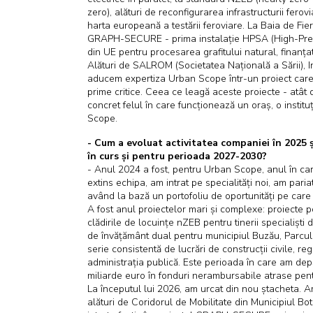
zero), alături de reconfigurarea infrastructurii fer
harta europeană a testării feroviare. La Baia de Fier,
GRAPH-SECURE - prima instalație HPSA (High-Pressure
din UE pentru procesarea grafitului natural, finanț
Alături de SALROM (Societatea Națională a Sării), I
aducem expertiza Urban Scope într-un proiect care 
prime critice. Ceea ce leagă aceste proiecte - atât d
concret felul în care funcționează un oraș, o instit
Scope.
- Cum a evoluat activitatea companiei în 2025 și
în curs și pentru perioada 2027-2030?
- Anul 2024 a fost, pentru Urban Scope, anul în car
extins echipa, am intrat pe specialități noi, am pari
având la bază un portofoliu de oportunități pe care
A fost anul proiectelor mari și complexe: proiecte 
clădirile de locuințe nZEB pentru tinerii specialiști
de învățământ dual pentru municipiul Buzău, Parcul P
serie consistentă de lucrări de construcții civile, 
administrația publică. Este perioada în care am dep
miliarde euro în fonduri nerambursabile atrase pentr
La începutul lui 2026, am urcat din nou ștacheta. A
alături de Coridorul de Mobilitate din Municipiul Bo