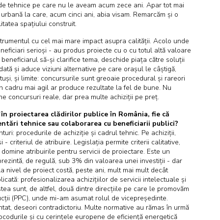
rde tehnice pe care nu le aveam acum zece ani. Apar tot mai
te urbană la care, acum cinci ani, abia visam. Remarcăm și o
litatea spațiului construit.
strumentul cu cel mai mare impact asupra calității. Acolo unde
neficiari serioși - au produs proiecte cu o cu totul altă valoare
beneficiarul să-și clarifice tema, deschide piața către soluții
tă și aduce viziuni alternative pe care orașul le câștigă,
otuși, și limite: concursurile sunt greoaie procedural și rareori
n cadru mai agil ar produce rezultate la fel de bune. Nu
ine concursuri reale, dar prea multe achiziții pe preț.
în proiectarea clădirilor publice în România, fie că
ntări tehnice sau colaborarea cu beneficiarii publici?
uri: procedurile de achiziție și cadrul tehnic. Pe achiziții,
criteriul de atribuire. Legislația permite criterii calitative,
 domine atribuirile pentru servicii de proiectare. Este un
zintă, de regulă, sub 3% din valoarea unei investiții - dar
a nivel de proiect costă, peste ani, mult mai mult decât
ată: profesionalizarea achizițiilor de servicii intelectuale și
stea sunt, de altfel, două dintre direcțiile pe care le promovăm
rucții (PPC), unde mi-am asumat rolul de vicepreședinte.
tat, deseori contradictoriu. Multe normative au rămas în urmă
codurile și cu cerințele europene de eficiență energetică