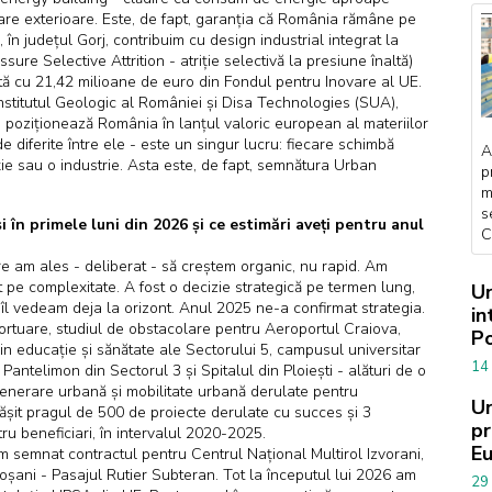
oviare exterioare. Este, de fapt, garanția că România rămâne pe
 în județul Gorj, contribuim cu design industrial integrat la
 Selective Attrition - atriție selectivă la presiune înaltă)
ată cu 21,42 milioane de euro din Fondul pentru Inovare al UE.
nstitutul Geologic al României și Disa Technologies (SUA),
poziționează România în lanțul valoric european al materiilor
e diferite între ele - este un singur lucru: fiecare schimbă
A
uție sau o industrie. Asta este, de fapt, semnătura Urban
p
m
s
 în primele luni din 2026 și ce estimări aveți pentru anul
C
e am ales - deliberat - să creștem organic, nu rapid. Am
at pe complexitate. A fost o decizie strategică pe termen lung,
Ur
 îl vedeam deja la orizont. Anul 2025 ne-a confirmat strategia.
in
portuare, studiul de obstacolare pentru Aeroportul Craiova,
Po
 din educație și sănătate ale Sectorului 5, campusul universitar
14
antelimon din Sectorul 3 și Spitalul din Ploiești - alături de o
regenerare urbană și mobilitate urbană derulate pentru
Ur
ășit pragul de 500 de proiecte derulate cu succes și 3
pr
u beneficiari, în intervalul 2020-2025.
E
m semnat contractul pentru Centrul Național Multirol Izvorani,
toșani - Pasajul Rutier Subteran. Tot la începutul lui 2026 am
29